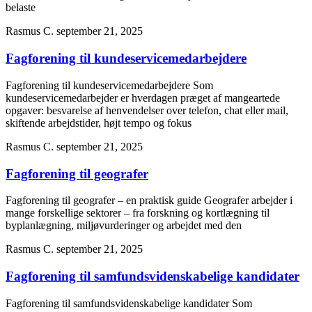
belaste
Rasmus C.
september 21, 2025
Fagforening til kundeservicemedarbejdere
Fagforening til kundeservicemedarbejdere Som
kundeservicemedarbejder er hverdagen præget af mangeartede
opgaver: besvarelse af henvendelser over telefon, chat eller mail,
skiftende arbejdstider, højt tempo og fokus
Rasmus C.
september 21, 2025
Fagforening til geografer
Fagforening til geografer – en praktisk guide Geografer arbejder i
mange forskellige sektorer – fra forskning og kortlægning til
byplanlægning, miljøvurderinger og arbejdet med den
Rasmus C.
september 21, 2025
Fagforening til samfundsvidenskabelige kandidater
Fagforening til samfundsvidenskabelige kandidater Som