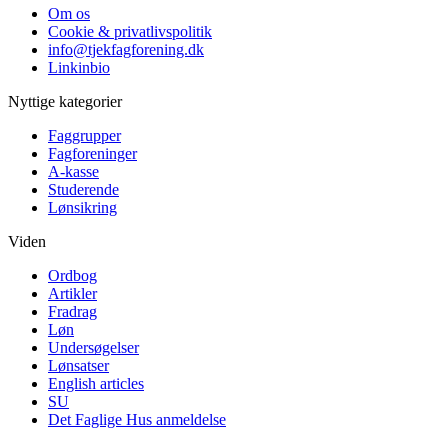
Om os
Cookie & privatlivspolitik
info@tjekfagforening.dk
Linkinbio
Nyttige kategorier
Faggrupper
Fagforeninger
A-kasse
Studerende
Lønsikring
Viden
Ordbog
Artikler
Fradrag
Løn
Undersøgelser
Lønsatser
English articles
SU
Det Faglige Hus anmeldelse