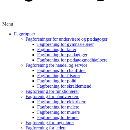
Menu
Faggrupper
Fagforeninger for undervisere og pædagoger
Fagforening for gymnasielærer
Fagforening for lærer
Fagforening for pædagoger
Fagforening for pædagogmedhjælpere
Fagforening for handel og service
Fagforening for chauffører
Fagforening for frisører
Fagforening for politi
Fagforening for skraldemænd
Fagforening for funktionærer
Fagforening for håndværkere
Fagforening for elektrikere
Fagforening for malere
Fagforening for murere
Fagforening for tømrer
Fagforening for ingeniører
Fagforening for ledere