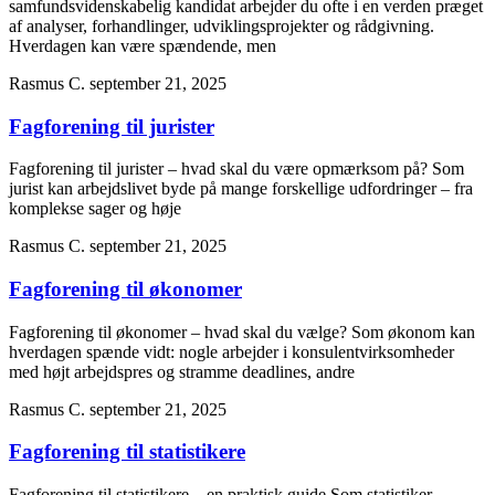
samfundsvidenskabelig kandidat arbejder du ofte i en verden præget
af analyser, forhandlinger, udviklingsprojekter og rådgivning.
Hverdagen kan være spændende, men
Rasmus C.
september 21, 2025
Fagforening til jurister
Fagforening til jurister – hvad skal du være opmærksom på? Som
jurist kan arbejdslivet byde på mange forskellige udfordringer – fra
komplekse sager og høje
Rasmus C.
september 21, 2025
Fagforening til økonomer
Fagforening til økonomer – hvad skal du vælge? Som økonom kan
hverdagen spænde vidt: nogle arbejder i konsulentvirksomheder
med højt arbejdspres og stramme deadlines, andre
Rasmus C.
september 21, 2025
Fagforening til statistikere
Fagforening til statistikere – en praktisk guide Som statistiker