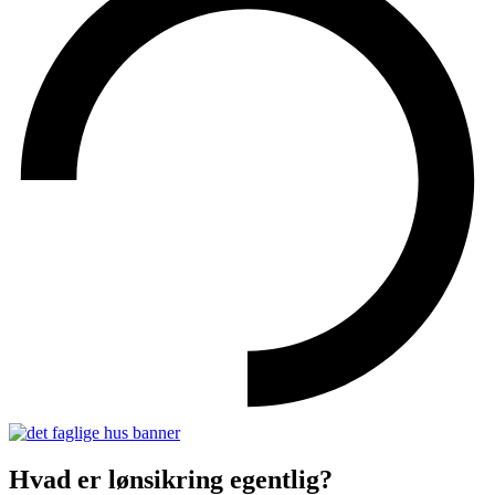
Hvad er lønsikring egentlig?