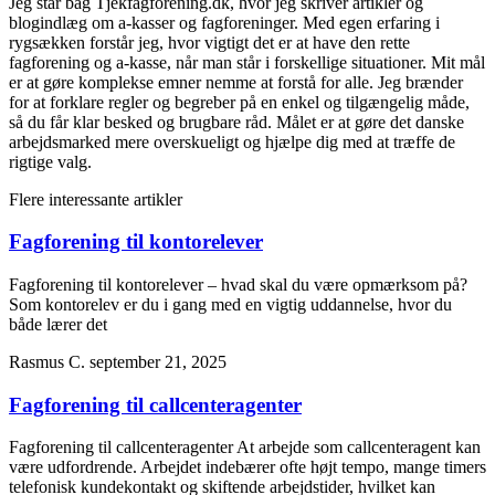
Jeg står bag Tjekfagforening.dk, hvor jeg skriver artikler og
blogindlæg om a-kasser og fagforeninger. Med egen erfaring i
rygsækken forstår jeg, hvor vigtigt det er at have den rette
fagforening og a-kasse, når man står i forskellige situationer. Mit mål
er at gøre komplekse emner nemme at forstå for alle. Jeg brænder
for at forklare regler og begreber på en enkel og tilgængelig måde,
så du får klar besked og brugbare råd. Målet er at gøre det danske
arbejdsmarked mere overskueligt og hjælpe dig med at træffe de
rigtige valg.
Flere interessante artikler
Fagforening til kontorelever
Fagforening til kontorelever – hvad skal du være opmærksom på?
Som kontorelev er du i gang med en vigtig uddannelse, hvor du
både lærer det
Rasmus C.
september 21, 2025
Fagforening til callcenteragenter
Fagforening til callcenteragenter At arbejde som callcenteragent kan
være udfordrende. Arbejdet indebærer ofte højt tempo, mange timers
telefonisk kundekontakt og skiftende arbejdstider, hvilket kan