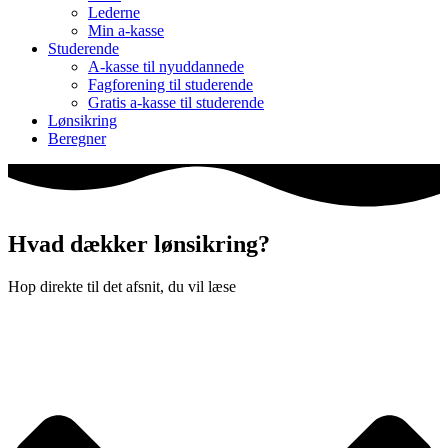
Lederne
Min a-kasse
Studerende
A-kasse til nyuddannede
Fagforening til studerende
Gratis a-kasse til studerende
Lønsikring
Beregner
Hvad dækker lønsikring?
Hop direkte til det afsnit, du vil læse