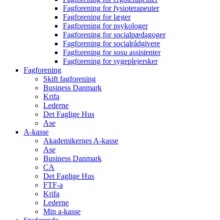
Fagforening for fysioterapeuter
Fagforening for læger
Fagforening for psykologer
Fagforening for socialpædagoger
Fagforening for socialrådgivere
Fagforening for sosu assistenter
Fagforening for sygeplejersker
Fagforening
Skift fagforening
Business Danmark
Krifa
Lederne
Det Faglige Hus
Ase
A-kasse
Akademikernes A-kasse
Ase
Business Danmark
CA
Det Faglige Hus
FTF-a
Krifa
Lederne
Min a-kasse