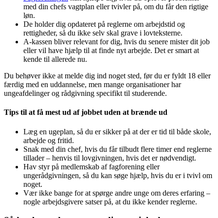
med din chefs vagtplan eller tvivler på, om du får den rigtige
løn.
De holder dig opdateret på reglerne om arbejdstid og
rettigheder, så du ikke selv skal grave i lovteksterne.
A-kassen bliver relevant for dig, hvis du senere mister dit job
eller vil have hjælp til at finde nyt arbejde. Det er smart at
kende til allerede nu.
Du behøver ikke at melde dig ind noget sted, før du er fyldt 18 eller
færdig med en uddannelse, men mange organisationer har
ungeafdelinger og rådgivning specifikt til studerende.
Tips til at få mest ud af jobbet uden at brænde ud
Læg en ugeplan, så du er sikker på at der er tid til både skole,
arbejde og fritid.
Snak med din chef, hvis du får tilbudt flere timer end reglerne
tillader – henvis til lovgivningen, hvis det er nødvendigt.
Hav styr på medlemskab af fagforening eller
ungerådgivningen, så du kan søge hjælp, hvis du er i tvivl om
noget.
Vær ikke bange for at spørge andre unge om deres erfaring –
nogle arbejdsgivere satser på, at du ikke kender reglerne.