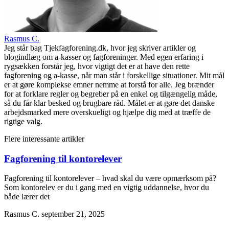
Rasmus C.
Jeg står bag Tjekfagforening.dk, hvor jeg skriver artikler og
blogindlæg om a-kasser og fagforeninger. Med egen erfaring i
rygsækken forstår jeg, hvor vigtigt det er at have den rette
fagforening og a-kasse, når man står i forskellige situationer. Mit mål
er at gøre komplekse emner nemme at forstå for alle. Jeg brænder
for at forklare regler og begreber på en enkel og tilgængelig måde,
så du får klar besked og brugbare råd. Målet er at gøre det danske
arbejdsmarked mere overskueligt og hjælpe dig med at træffe de
rigtige valg.
Flere interessante artikler
Fagforening til kontorelever
Fagforening til kontorelever – hvad skal du være opmærksom på?
Som kontorelev er du i gang med en vigtig uddannelse, hvor du
både lærer det
Rasmus C.
september 21, 2025