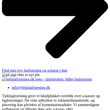
Find min nye fagforening og a-kasse i dag
info@tjekfagforening.dk
Tjekfagforening giver et håndplukket overblik over a-kasser og
fagforeninger. De viste udbydere er reklamefinansierede, og
placering kan påvirkes af kommissionsaftaler. Vi sammenligner
uafhængigt og tilbyder ikke selv a-kasse- eller