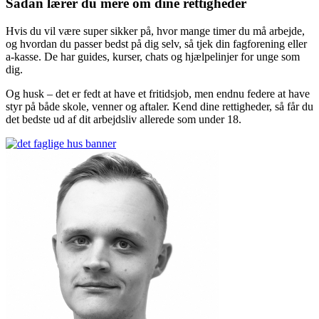
Sådan lærer du mere om dine rettigheder
Hvis du vil være super sikker på, hvor mange timer du må arbejde,
og hvordan du passer bedst på dig selv, så tjek din fagforening eller
a-kasse. De har guides, kurser, chats og hjælpelinjer for unge som
dig.
Og husk – det er fedt at have et fritidsjob, men endnu federe at have
styr på både skole, venner og aftaler. Kend dine rettigheder, så får du
det bedste ud af dit arbejdsliv allerede som under 18.