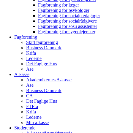
Fagforening for læger
Fagforening for psykologer
Fagforening for socialpædagoger
Fagforening for socialrådgivere
Fagforening for sosu assistenter
Fagforening for sygeplejersker
Fagforening
Skift fagforening
Business Danmark
Krifa
Lederne
Det Faglige Hus
Ase
A-kasse
Akademikernes A-kasse
Ase
Business Danmark
CA
Det Faglige Hus
FTF-a
Krifa
Lederne
Min a-kasse
Studerende