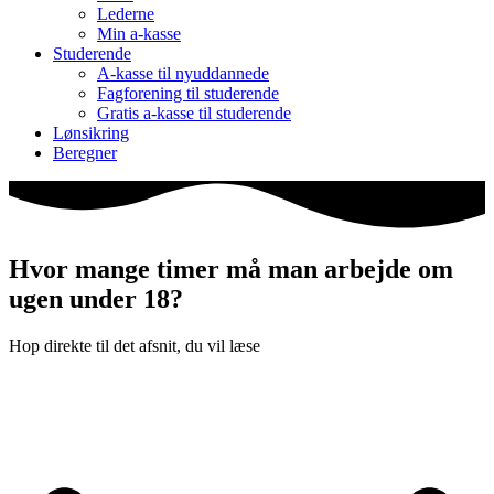
Lederne
Min a-kasse
Studerende
A-kasse til nyuddannede
Fagforening til studerende
Gratis a-kasse til studerende
Lønsikring
Beregner
Hvor mange timer må man arbejde om
ugen under 18?
Hop direkte til det afsnit, du vil læse