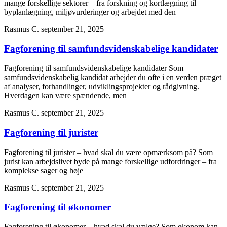
mange forskellige sektorer – fra forskning og kortlægning til
byplanlægning, miljøvurderinger og arbejdet med den
Rasmus C.
september 21, 2025
Fagforening til samfundsvidenskabelige kandidater
Fagforening til samfundsvidenskabelige kandidater Som
samfundsvidenskabelig kandidat arbejder du ofte i en verden præget
af analyser, forhandlinger, udviklingsprojekter og rådgivning.
Hverdagen kan være spændende, men
Rasmus C.
september 21, 2025
Fagforening til jurister
Fagforening til jurister – hvad skal du være opmærksom på? Som
jurist kan arbejdslivet byde på mange forskellige udfordringer – fra
komplekse sager og høje
Rasmus C.
september 21, 2025
Fagforening til økonomer
Fagforening til økonomer – hvad skal du vælge? Som økonom kan