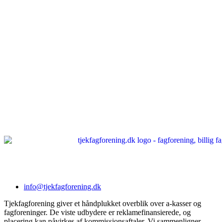
info@tjekfagforening.dk
Tjekfagforening giver et håndplukket overblik over a-kasser og
fagforeninger. De viste udbydere er reklamefinansierede, og
placering kan påvirkes af kommissionsaftaler. Vi sammenligner