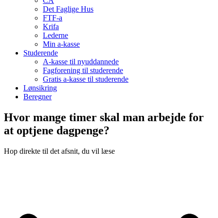
CA
Det Faglige Hus
FTF-a
Krifa
Lederne
Min a-kasse
Studerende
A-kasse til nyuddannede
Fagforening til studerende
Gratis a-kasse til studerende
Lønsikring
Beregner
Hvor mange timer skal man arbejde for
at optjene dagpenge?
Hop direkte til det afsnit, du vil læse