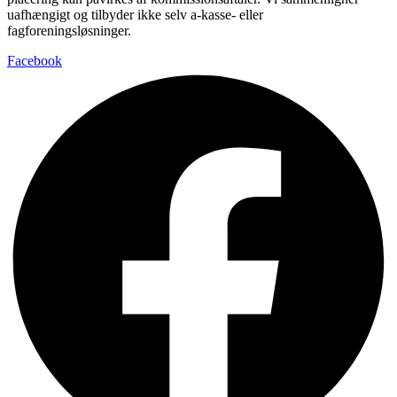
uafhængigt og tilbyder ikke selv a-kasse- eller
fagforeningsløsninger.
Facebook