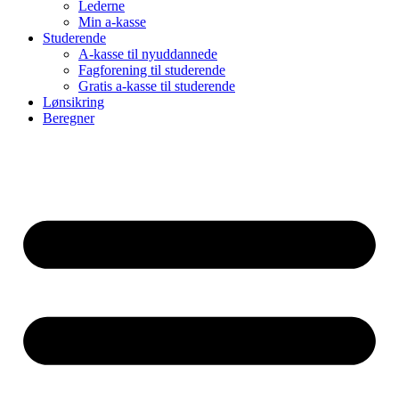
Lederne
Min a-kasse
Studerende
A-kasse til nyuddannede
Fagforening til studerende
Gratis a-kasse til studerende
Lønsikring
Beregner