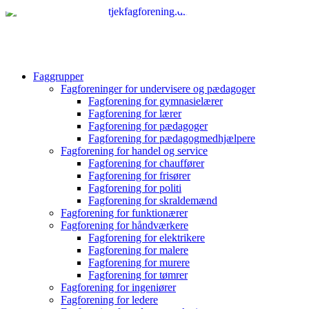
Videre
til
indhold
Faggrupper
Fagforeninger for undervisere og pædagoger
Fagforening for gymnasielærer
Fagforening for lærer
Fagforening for pædagoger
Fagforening for pædagogmedhjælpere
Fagforening for handel og service
Fagforening for chauffører
Fagforening for frisører
Fagforening for politi
Fagforening for skraldemænd
Fagforening for funktionærer
Fagforening for håndværkere
Fagforening for elektrikere
Fagforening for malere
Fagforening for murere
Fagforening for tømrer
Fagforening for ingeniører
Fagforening for ledere