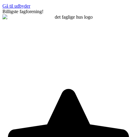
Gå til udbyder
Billigste fagforening!