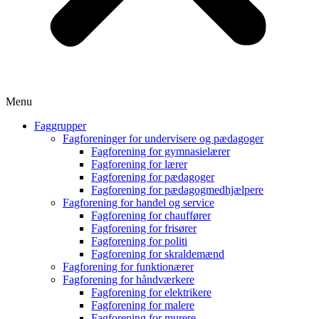
Menu
Faggrupper
Fagforeninger for undervisere og pædagoger
Fagforening for gymnasielærer
Fagforening for lærer
Fagforening for pædagoger
Fagforening for pædagogmedhjælpere
Fagforening for handel og service
Fagforening for chauffører
Fagforening for frisører
Fagforening for politi
Fagforening for skraldemænd
Fagforening for funktionærer
Fagforening for håndværkere
Fagforening for elektrikere
Fagforening for malere
Fagforening for murere