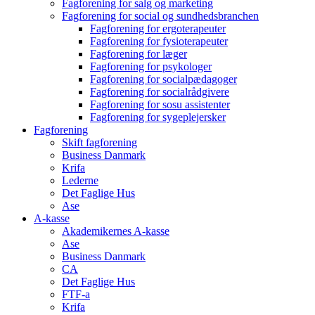
Fagforening for salg og marketing
Fagforening for social og sundhedsbranchen
Fagforening for ergoterapeuter
Fagforening for fysioterapeuter
Fagforening for læger
Fagforening for psykologer
Fagforening for socialpædagoger
Fagforening for socialrådgivere
Fagforening for sosu assistenter
Fagforening for sygeplejersker
Fagforening
Skift fagforening
Business Danmark
Krifa
Lederne
Det Faglige Hus
Ase
A-kasse
Akademikernes A-kasse
Ase
Business Danmark
CA
Det Faglige Hus
FTF-a
Krifa