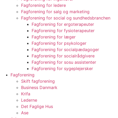
Fagforening for ledere
Fagforening for salg og marketing
Fagforening for social og sundhedsbranchen
Fagforening for ergoterapeuter
Fagforening for fysioterapeuter
Fagforening for læger
Fagforening for psykologer
Fagforening for socialpædagoger
Fagforening for socialrådgivere
Fagforening for sosu assistenter
Fagforening for sygeplejersker
Fagforening
Skift fagforening
Business Danmark
Krifa
Lederne
Det Faglige Hus
Ase