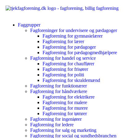
Faggrupper
Fagforeninger for undervisere og pædagoger
Fagforening for gymnasielærer
Fagforening for lærer
Fagforening for pædagoger
Fagforening for pædagogmedhjælpere
Fagforening for handel og service
Fagforening for chauffører
Fagforening for frisører
Fagforening for politi
Fagforening for skraldemænd
Fagforening for funktionærer
Fagforening for håndværkere
Fagforening for elektrikere
Fagforening for malere
Fagforening for murere
Fagforening for tømrer
Fagforening for ingeniører
Fagforening for ledere
Fagforening for salg og marketing
Fagforening for social og sundhedsbranchen