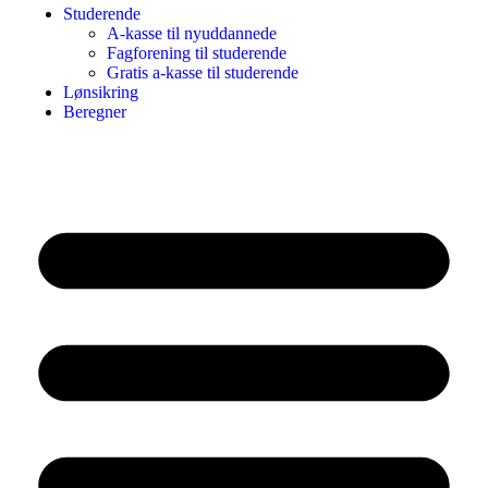
Studerende
A-kasse til nyuddannede
Fagforening til studerende
Gratis a-kasse til studerende
Lønsikring
Beregner