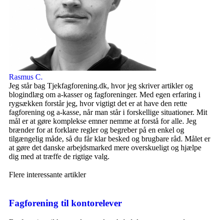
Rasmus C.
Jeg står bag Tjekfagforening.dk, hvor jeg skriver artikler og
blogindlæg om a-kasser og fagforeninger. Med egen erfaring i
rygsækken forstår jeg, hvor vigtigt det er at have den rette
fagforening og a-kasse, når man står i forskellige situationer. Mit
mål er at gøre komplekse emner nemme at forstå for alle. Jeg
brænder for at forklare regler og begreber på en enkel og
tilgængelig måde, så du får klar besked og brugbare råd. Målet er
at gøre det danske arbejdsmarked mere overskueligt og hjælpe
dig med at træffe de rigtige valg.
Flere interessante artikler
Fagforening til kontorelever