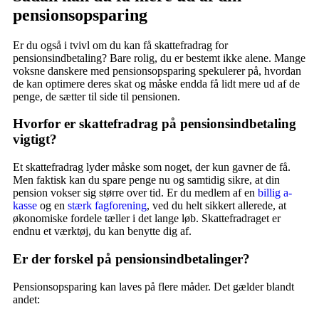
pensionsopsparing
Er du også i tvivl om du kan få skattefradrag for
pensionsindbetaling? Bare rolig, du er bestemt ikke alene. Mange
voksne danskere med pensionsopsparing spekulerer på, hvordan
de kan optimere deres skat og måske endda få lidt mere ud af de
penge, de sætter til side til pensionen.
Hvorfor er skattefradrag på pensionsindbetaling
vigtigt?
Et skattefradrag lyder måske som noget, der kun gavner de få.
Men faktisk kan du spare penge nu og samtidig sikre, at din
pension vokser sig større over tid. Er du medlem af en
billig a-
kasse
og en
stærk fagforening
, ved du helt sikkert allerede, at
økonomiske fordele tæller i det lange løb. Skattefradraget er
endnu et værktøj, du kan benytte dig af.
Er der forskel på pensionsindbetalinger?
Pensionsopsparing kan laves på flere måder. Det gælder blandt
andet: