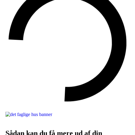
Sådan kan du få mere ud af din