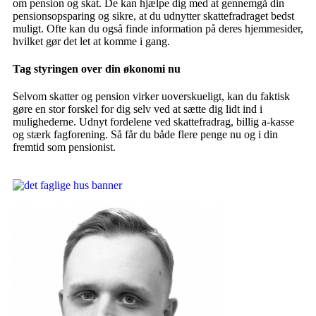
om pension og skat. De kan hjælpe dig med at gennemgå din
pensionsopsparing og sikre, at du udnytter skattefradraget bedst
muligt. Ofte kan du også finde information på deres hjemmesider,
hvilket gør det let at komme i gang.
Tag styringen over din økonomi nu
Selvom skatter og pension virker uoverskueligt, kan du faktisk
gøre en stor forskel for dig selv ved at sætte dig lidt ind i
mulighederne. Udnyt fordelene ved skattefradrag, billig a-kasse
og stærk fagforening. Så får du både flere penge nu og i din
fremtid som pensionist.