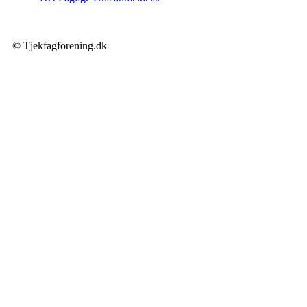
© Tjekfagforening.dk