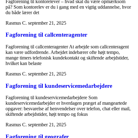
Fagforening til kontorelever – hvad skal du være opmærksom
på? Som kontorelev er du i gang med en vigtig uddannelse, hvor
du både lærer det
Rasmus C.
september 21, 2025
Fagforening til callcenteragenter
Fagforening til callcenteragenter At arbejde som callcenteragent
kan være udfordrende. Arbejdet indebærer ofte højt tempo,
mange timers telefonisk kundekontakt og skiftende arbejdstider,
hvilket kan belaste
Rasmus C.
september 21, 2025
Fagforening til kundeservicemedarbejdere
Fagforening til kundeservicemedarbejdere Som
kundeservicemedarbejder er hverdagen præget af mangeartede
opgaver: besvarelse af henvendelser over telefon, chat eller mail,
skiftende arbejdstider, højt tempo og fokus
Rasmus C.
september 21, 2025
Fagforening til geografer