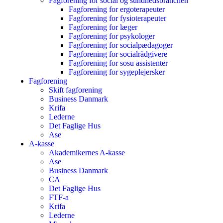
Fagforening for social og sundhedsbranchen
Fagforening for ergoterapeuter
Fagforening for fysioterapeuter
Fagforening for læger
Fagforening for psykologer
Fagforening for socialpædagoger
Fagforening for socialrådgivere
Fagforening for sosu assistenter
Fagforening for sygeplejersker
Fagforening
Skift fagforening
Business Danmark
Krifa
Lederne
Det Faglige Hus
Ase
A-kasse
Akademikernes A-kasse
Ase
Business Danmark
CA
Det Faglige Hus
FTF-a
Krifa
Lederne