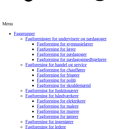
Menu
Faggrupper
Fagforeninger for undervisere og pædagoger
Fagforening for gymnasielærer
Fagforening for lærer
Fagforening for pædagoger
Fagforening for pædagogmedhjælpere
Fagforening for handel og service
Fagforening for chauffører
Fagforening for frisører
Fagforening for politi
Fagforening for skraldemænd
Fagforening for funktionærer
Fagforening for håndværkere
Fagforening for elektrikere
Fagforening for malere
Fagforening for murere
Fagforening for tømrer
Fagforening for ingeniører
Fagforening for ledere