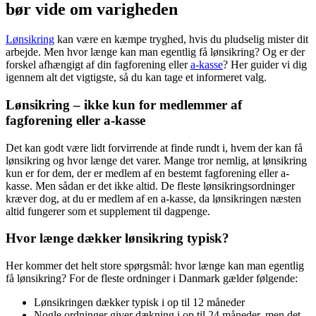
bør vide om varigheden
Lønsikring
kan være en kæmpe tryghed, hvis du pludselig mister dit
arbejde. Men hvor længe kan man egentlig få lønsikring? Og er der
forskel afhængigt af din fagforening eller
a-kasse
? Her guider vi dig
igennem alt det vigtigste, så du kan tage et informeret valg.
Lønsikring – ikke kun for medlemmer af
fagforening eller a-kasse
Det kan godt være lidt forvirrende at finde rundt i, hvem der kan få
lønsikring og hvor længe det varer. Mange tror nemlig, at lønsikring
kun er for dem, der er medlem af en bestemt fagforening eller a-
kasse. Men sådan er det ikke altid. De fleste lønsikringsordninger
kræver dog, at du er medlem af en a-kasse, da lønsikringen næsten
altid fungerer som et supplement til dagpenge.
Hvor længe dækker lønsikring typisk?
Her kommer det helt store spørgsmål: hvor længe kan man egentlig
få lønsikring? For de fleste ordninger i Danmark gælder følgende:
Lønsikringen dækker typisk i op til 12 måneder
Nogle ordninger giver dækning i op til 24 måneder, men det