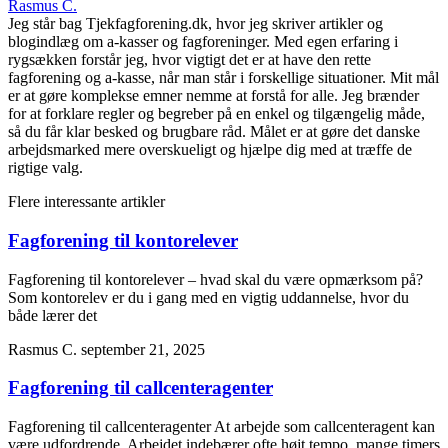
Rasmus C.
Jeg står bag Tjekfagforening.dk, hvor jeg skriver artikler og
blogindlæg om a-kasser og fagforeninger. Med egen erfaring i
rygsækken forstår jeg, hvor vigtigt det er at have den rette
fagforening og a-kasse, når man står i forskellige situationer. Mit mål
er at gøre komplekse emner nemme at forstå for alle. Jeg brænder
for at forklare regler og begreber på en enkel og tilgængelig måde,
så du får klar besked og brugbare råd. Målet er at gøre det danske
arbejdsmarked mere overskueligt og hjælpe dig med at træffe de
rigtige valg.
Flere interessante artikler
Fagforening til kontorelever
Fagforening til kontorelever – hvad skal du være opmærksom på?
Som kontorelev er du i gang med en vigtig uddannelse, hvor du
både lærer det
Rasmus C.
september 21, 2025
Fagforening til callcenteragenter
Fagforening til callcenteragenter At arbejde som callcenteragent kan
være udfordrende. Arbejdet indebærer ofte højt tempo, mange timers