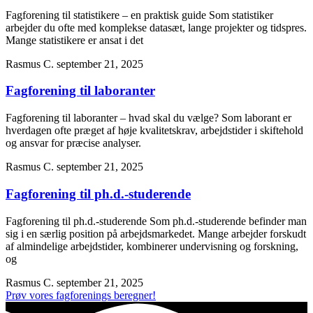
Fagforening til statistikere – en praktisk guide Som statistiker
arbejder du ofte med komplekse datasæt, lange projekter og tidspres.
Mange statistikere er ansat i det
Rasmus C.
september 21, 2025
Fagforening til laboranter
Fagforening til laboranter – hvad skal du vælge? Som laborant er
hverdagen ofte præget af høje kvalitetskrav, arbejdstider i skiftehold
og ansvar for præcise analyser.
Rasmus C.
september 21, 2025
Fagforening til ph.d.-studerende
Fagforening til ph.d.-studerende Som ph.d.-studerende befinder man
sig i en særlig position på arbejdsmarkedet. Mange arbejder forskudt
af almindelige arbejdstider, kombinerer undervisning og forskning,
og
Rasmus C.
september 21, 2025
Prøv vores fagforenings beregner!