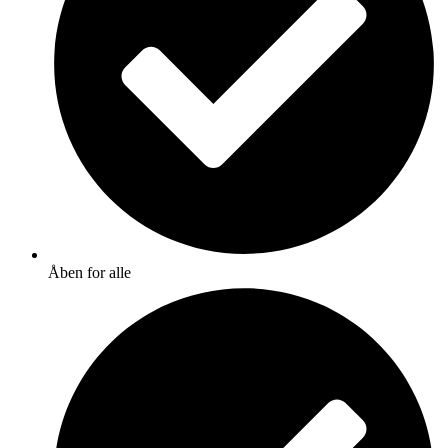
Åben for alle