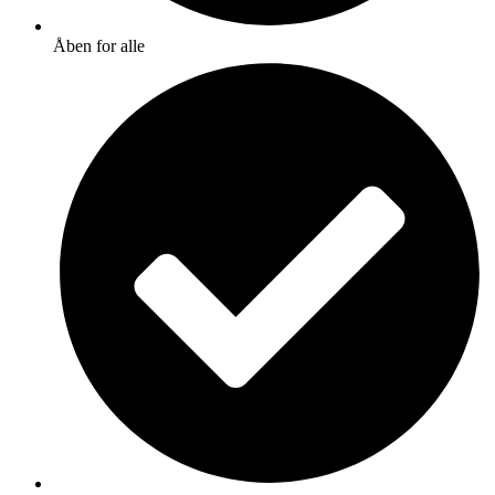
Åben for alle