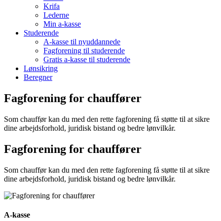
Krifa
Lederne
Min a-kasse
Studerende
A-kasse til nyuddannede
Fagforening til studerende
Gratis a-kasse til studerende
Lønsikring
Beregner
Fagforening for chauffører​
Som chauffør kan du med den rette fagforening få støtte til at sikre
dine arbejdsforhold, juridisk bistand og bedre lønvilkår.
Fagforening for chauffører​
Som chauffør kan du med den rette fagforening få støtte til at sikre
dine arbejdsforhold, juridisk bistand og bedre lønvilkår.
A-kasse