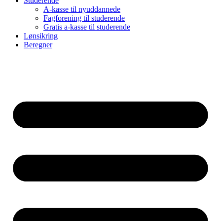
Studerende
A-kasse til nyuddannede
Fagforening til studerende
Gratis a-kasse til studerende
Lønsikring
Beregner