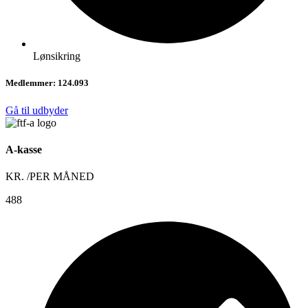
Lønsikring
Medlemmer:
124.093
Gå til udbyder
A-kasse
KR. /PER MÅNED
488