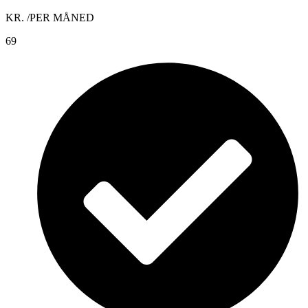
KR. /PER MÅNED
69