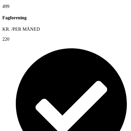
499
Fagforening
KR. /PER MÅNED
220