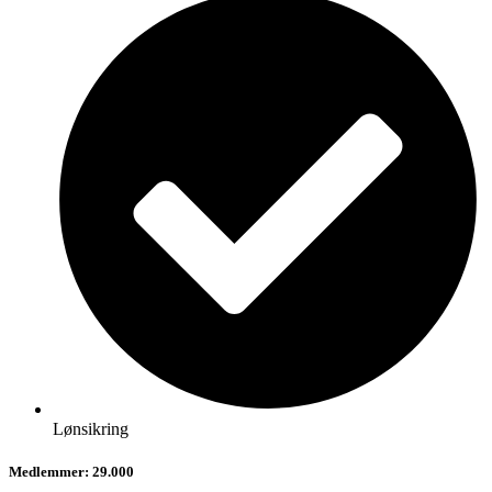
Lønsikring
Medlemmer:
29.000