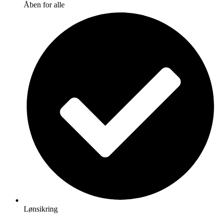
Åben for alle
Lønsikring