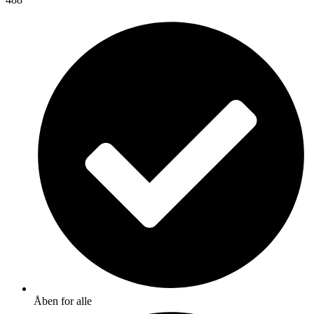
Åben for alle