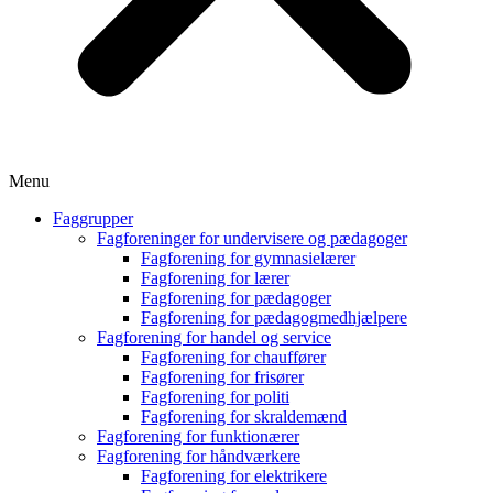
Menu
Faggrupper
Fagforeninger for undervisere og pædagoger
Fagforening for gymnasielærer
Fagforening for lærer
Fagforening for pædagoger
Fagforening for pædagogmedhjælpere
Fagforening for handel og service
Fagforening for chauffører
Fagforening for frisører
Fagforening for politi
Fagforening for skraldemænd
Fagforening for funktionærer
Fagforening for håndværkere
Fagforening for elektrikere