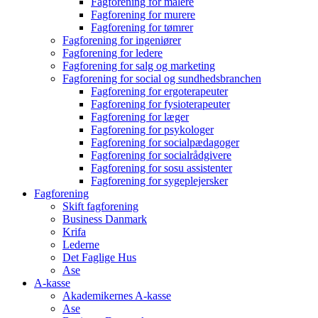
Fagforening for malere
Fagforening for murere
Fagforening for tømrer
Fagforening for ingeniører
Fagforening for ledere
Fagforening for salg og marketing
Fagforening for social og sundhedsbranchen
Fagforening for ergoterapeuter
Fagforening for fysioterapeuter
Fagforening for læger
Fagforening for psykologer
Fagforening for socialpædagoger
Fagforening for socialrådgivere
Fagforening for sosu assistenter
Fagforening for sygeplejersker
Fagforening
Skift fagforening
Business Danmark
Krifa
Lederne
Det Faglige Hus
Ase
A-kasse
Akademikernes A-kasse
Ase