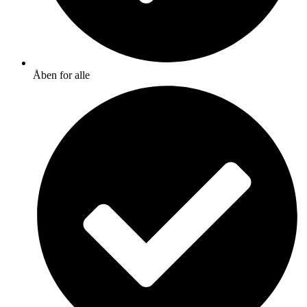
Åben for alle