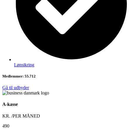
Lønsikring
Medlemmer:
55.712
Gå til udbyder
A-kasse
KR. /PER MÅNED
490