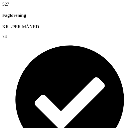
527
Fagforening
KR. /PER MÅNED
74