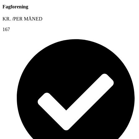
Fagforening
KR. /PER MÅNED
167