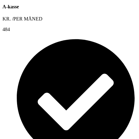
A-kasse
KR. /PER MÅNED
484