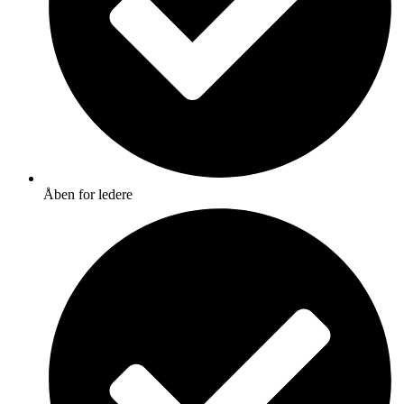
Åben for ledere