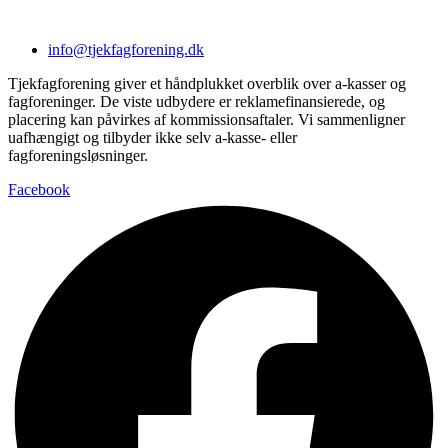
info@tjekfagforening.dk
Tjekfagforening giver et håndplukket overblik over a-kasser og
fagforeninger. De viste udbydere er reklamefinansierede, og
placering kan påvirkes af kommissionsaftaler. Vi sammenligner
uafhængigt og tilbyder ikke selv a-kasse- eller
fagforeningsløsninger.
Facebook