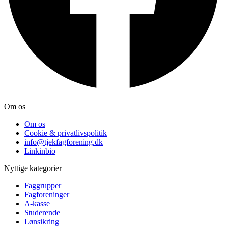
Om os
Om os
Cookie & privatlivspolitik
info@tjekfagforening.dk
Linkinbio
Nyttige kategorier
Faggrupper
Fagforeninger
A-kasse
Studerende
Lønsikring