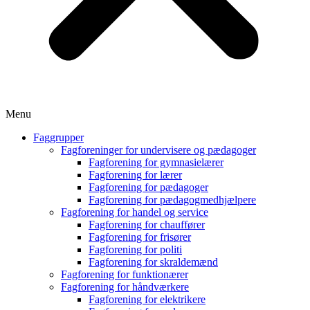
Menu
Faggrupper
Fagforeninger for undervisere og pædagoger
Fagforening for gymnasielærer
Fagforening for lærer
Fagforening for pædagoger
Fagforening for pædagogmedhjælpere
Fagforening for handel og service
Fagforening for chauffører
Fagforening for frisører
Fagforening for politi
Fagforening for skraldemænd
Fagforening for funktionærer
Fagforening for håndværkere
Fagforening for elektrikere