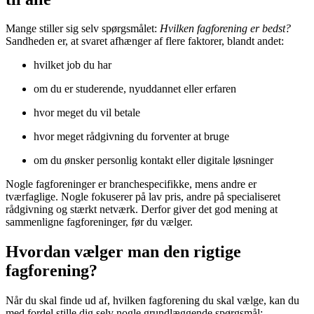
Mange stiller sig selv spørgsmålet:
Hvilken fagforening er bedst?
Sandheden er, at svaret afhænger af flere faktorer, blandt andet:
hvilket job du har
om du er studerende, nyuddannet eller erfaren
hvor meget du vil betale
hvor meget rådgivning du forventer at bruge
om du ønsker personlig kontakt eller digitale løsninger
Nogle fagforeninger er branchespecifikke, mens andre er
tværfaglige. Nogle fokuserer på lav pris, andre på specialiseret
rådgivning og stærkt netværk. Derfor giver det god mening at
sammenligne fagforeninger, før du vælger.
Hvordan vælger man den rigtige
fagforening?
Når du skal finde ud af, hvilken fagforening du skal vælge, kan du
med fordel stille dig selv nogle grundlæggende spørgsmål: