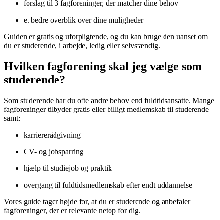
forslag til 3 fagforeninger, der matcher dine behov
et bedre overblik over dine muligheder
Guiden er gratis og uforpligtende, og du kan bruge den uanset om
du er studerende, i arbejde, ledig eller selvstændig.
Hvilken fagforening skal jeg vælge som
studerende?
Som studerende har du ofte andre behov end fuldtidsansatte. Mange
fagforeninger tilbyder gratis eller billigt medlemskab til studerende
samt:
karriererådgivning
CV- og jobsparring
hjælp til studiejob og praktik
overgang til fuldtidsmedlemskab efter endt uddannelse
Vores guide tager højde for, at du er studerende og anbefaler
fagforeninger, der er relevante netop for dig.