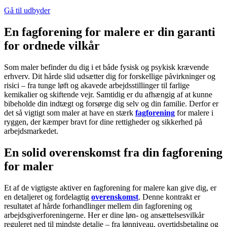
Gå til udbyder
En fagforening for malere er din garanti
for ordnede vilkår
Som maler befinder du dig i et både fysisk og psykisk krævende
erhverv. Dit hårde slid udsætter dig for forskellige påvirkninger og
risici – fra tunge løft og akavede arbejdsstillinger til farlige
kemikalier og skiftende vejr. Samtidig er du afhængig af at kunne
bibeholde din indtægt og forsørge dig selv og din familie. Derfor er
det så vigtigt som maler at have en stærk
fagforening
for malere i
ryggen, der kæmper bravt for dine rettigheder og sikkerhed på
arbejdsmarkedet.
En solid overenskomst fra din fagforening
for maler
Et af de vigtigste aktiver en fagforening for malere kan give dig, er
en detaljeret og fordelagtig
overenskomst
. Denne kontrakt er
resultatet af hårde forhandlinger mellem din fagforening og
arbejdsgiverforeningerne. Her er dine løn- og ansættelsesvilkår
reguleret ned til mindste detalje – fra lønniveau, overtidsbetaling og