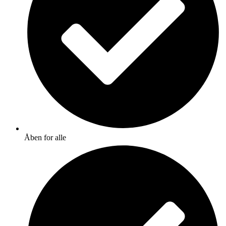
Åben for alle