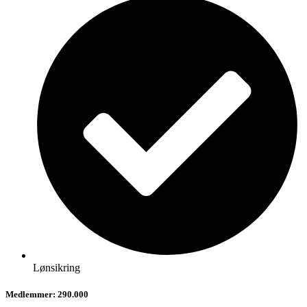
Lønsikring
Medlemmer:
290.000