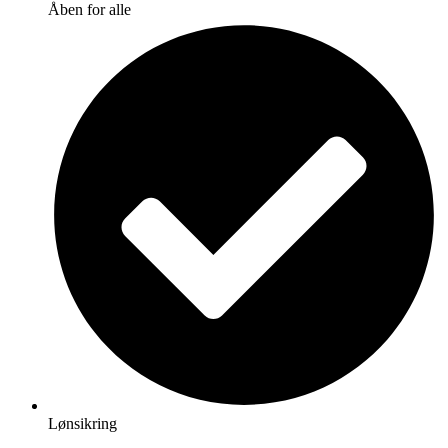
Åben for alle
Lønsikring