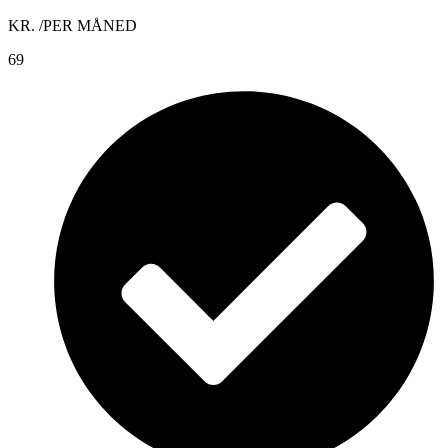
KR. /PER MÅNED
69