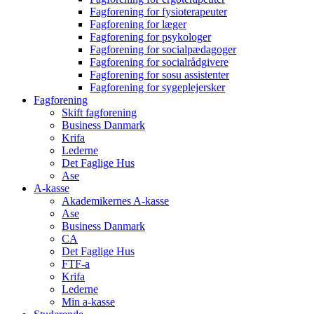
Fagforening for fysioterapeuter
Fagforening for læger
Fagforening for psykologer
Fagforening for socialpædagoger
Fagforening for socialrådgivere
Fagforening for sosu assistenter
Fagforening for sygeplejersker
Fagforening
Skift fagforening
Business Danmark
Krifa
Lederne
Det Faglige Hus
Ase
A-kasse
Akademikernes A-kasse
Ase
Business Danmark
CA
Det Faglige Hus
FTF-a
Krifa
Lederne
Min a-kasse