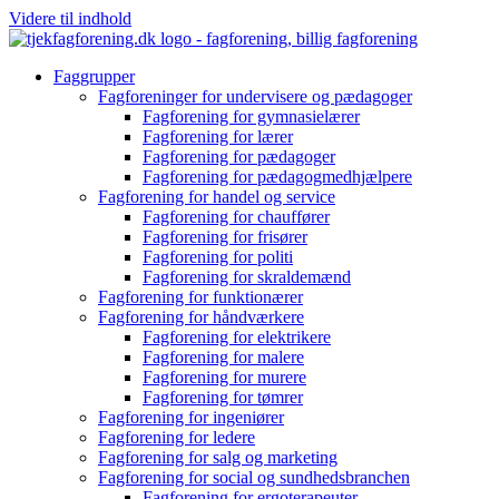
Videre til indhold
Faggrupper
Fagforeninger for undervisere og pædagoger
Fagforening for gymnasielærer
Fagforening for lærer
Fagforening for pædagoger
Fagforening for pædagogmedhjælpere
Fagforening for handel og service
Fagforening for chauffører
Fagforening for frisører
Fagforening for politi
Fagforening for skraldemænd
Fagforening for funktionærer
Fagforening for håndværkere
Fagforening for elektrikere
Fagforening for malere
Fagforening for murere
Fagforening for tømrer
Fagforening for ingeniører
Fagforening for ledere
Fagforening for salg og marketing
Fagforening for social og sundhedsbranchen
Fagforening for ergoterapeuter