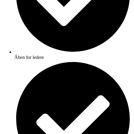
Åben for ledere