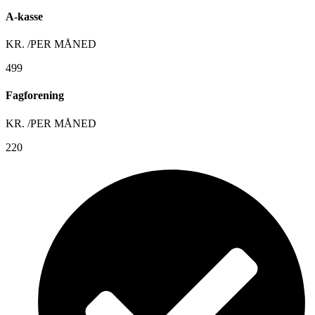
A-kasse
KR. /PER MÅNED
499
Fagforening
KR. /PER MÅNED
220