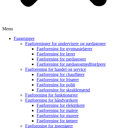
Menu
Faggrupper
Fagforeninger for undervisere og pædagoger
Fagforening for gymnasielærer
Fagforening for lærer
Fagforening for pædagoger
Fagforening for pædagogmedhjælpere
Fagforening for handel og service
Fagforening for chauffører
Fagforening for frisører
Fagforening for politi
Fagforening for skraldemænd
Fagforening for funktionærer
Fagforening for håndværkere
Fagforening for elektrikere
Fagforening for malere
Fagforening for murere
Fagforening for tømrer
Fagforening for ingeniører