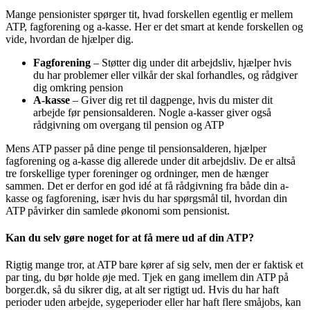
Mange pensionister spørger tit, hvad forskellen egentlig er mellem
ATP, fagforening og a-kasse. Her er det smart at kende forskellen og
vide, hvordan de hjælper dig.
Fagforening
– Støtter dig under dit arbejdsliv, hjælper hvis
du har problemer eller vilkår der skal forhandles, og rådgiver
dig omkring pension
A-kasse
– Giver dig ret til dagpenge, hvis du mister dit
arbejde før pensionsalderen. Nogle a-kasser giver også
rådgivning om overgang til pension og ATP
Mens ATP passer på dine penge til pensionsalderen, hjælper
fagforening og a-kasse dig allerede under dit arbejdsliv. De er altså
tre forskellige typer foreninger og ordninger, men de hænger
sammen. Det er derfor en god idé at få rådgivning fra både din a-
kasse og fagforening, især hvis du har spørgsmål til, hvordan din
ATP påvirker din samlede økonomi som pensionist.
Kan du selv gøre noget for at få mere ud af din ATP?
Rigtig mange tror, at ATP bare kører af sig selv, men der er faktisk et
par ting, du bør holde øje med. Tjek en gang imellem din ATP på
borger.dk, så du sikrer dig, at alt ser rigtigt ud. Hvis du har haft
perioder uden arbejde, sygeperioder eller har haft flere småjobs, kan