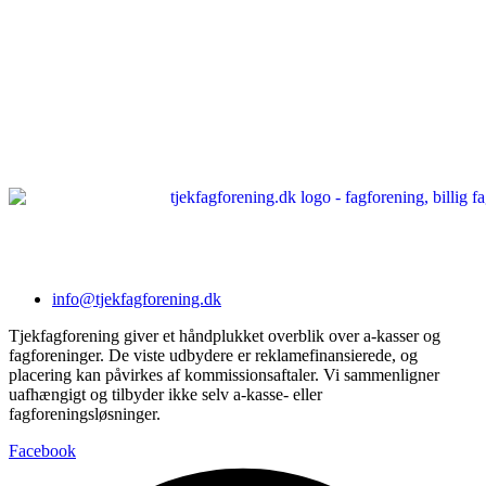
info@tjekfagforening.dk
Tjekfagforening giver et håndplukket overblik over a-kasser og
fagforeninger. De viste udbydere er reklamefinansierede, og
placering kan påvirkes af kommissionsaftaler. Vi sammenligner
uafhængigt og tilbyder ikke selv a-kasse- eller
fagforeningsløsninger.
Facebook