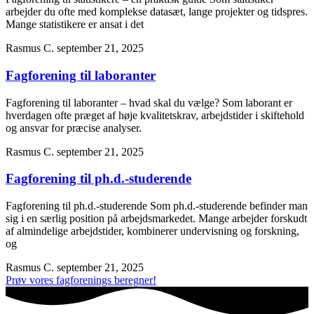
arbejder du ofte med komplekse datasæt, lange projekter og tidspres.
Mange statistikere er ansat i det
Rasmus C.
september 21, 2025
Fagforening til laboranter
Fagforening til laboranter – hvad skal du vælge? Som laborant er
hverdagen ofte præget af høje kvalitetskrav, arbejdstider i skiftehold
og ansvar for præcise analyser.
Rasmus C.
september 21, 2025
Fagforening til ph.d.-studerende
Fagforening til ph.d.-studerende Som ph.d.-studerende befinder man
sig i en særlig position på arbejdsmarkedet. Mange arbejder forskudt
af almindelige arbejdstider, kombinerer undervisning og forskning,
og
Rasmus C.
september 21, 2025
Prøv vores fagforenings beregner!