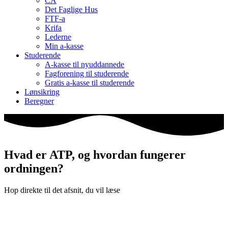
CA
Det Faglige Hus
FTF-a
Krifa
Lederne
Min a-kasse
Studerende
A-kasse til nyuddannede
Fagforening til studerende
Gratis a-kasse til studerende
Lønsikring
Beregner
Hvad er ATP, og hvordan fungerer
ordningen?
Hop direkte til det afsnit, du vil læse