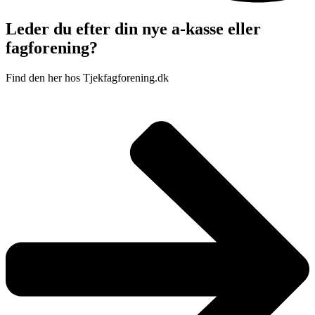
Leder du efter din nye a-kasse eller
fagforening?
Find den her hos Tjekfagforening.dk