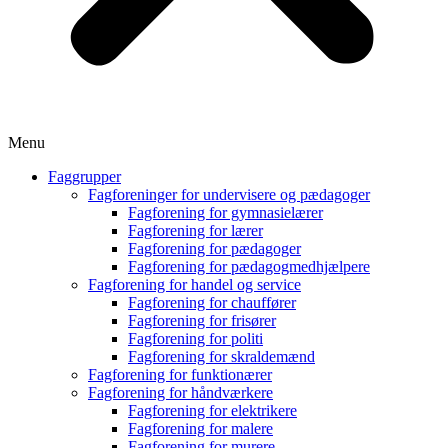
Menu
Faggrupper
Fagforeninger for undervisere og pædagoger
Fagforening for gymnasielærer
Fagforening for lærer
Fagforening for pædagoger
Fagforening for pædagogmedhjælpere
Fagforening for handel og service
Fagforening for chauffører
Fagforening for frisører
Fagforening for politi
Fagforening for skraldemænd
Fagforening for funktionærer
Fagforening for håndværkere
Fagforening for elektrikere
Fagforening for malere
Fagforening for murere