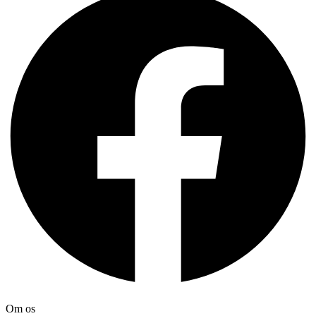
Om os