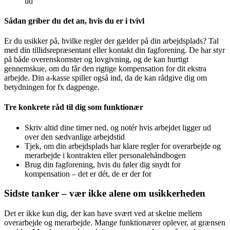
ud
Sådan griber du det an, hvis du er i tvivl
Er du usikker på, hvilke regler der gælder på din arbejdsplads? Tal
med din tillidsrepræsentant eller kontakt din fagforening. De har styr
på både overenskomster og lovgivning, og de kan hurtigt
gennemskue, om du får den rigtige kompensation for dit ekstra
arbejde. Din a-kasse spiller også ind, da de kan rådgive dig om
betydningen for fx dagpenge.
Tre konkrete råd til dig som funktionær
Skriv altid dine timer ned, og notér hvis arbejdet ligger ud
over den sædvanlige arbejdstid
Tjek, om din arbejdsplads har klare regler for overarbejde og
merarbejde i kontrakten eller personalehåndbogen
Brug din fagforening, hvis du føler dig snydt for
kompensation – det er dét, de er der for
Sidste tanker – vær ikke alene om usikkerheden
Det er ikke kun dig, der kan have svært ved at skelne mellem
overarbejde og merarbejde. Mange funktionærer oplever, at grænsen