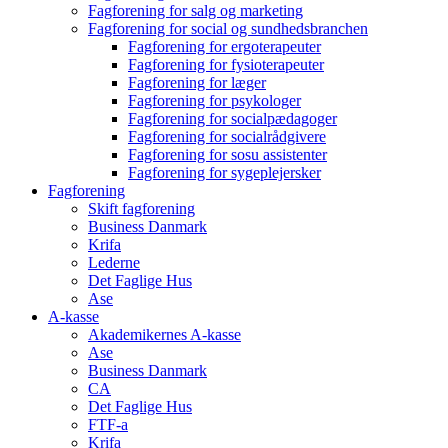
Fagforening for salg og marketing
Fagforening for social og sundhedsbranchen
Fagforening for ergoterapeuter
Fagforening for fysioterapeuter
Fagforening for læger
Fagforening for psykologer
Fagforening for socialpædagoger
Fagforening for socialrådgivere
Fagforening for sosu assistenter
Fagforening for sygeplejersker
Fagforening
Skift fagforening
Business Danmark
Krifa
Lederne
Det Faglige Hus
Ase
A-kasse
Akademikernes A-kasse
Ase
Business Danmark
CA
Det Faglige Hus
FTF-a
Krifa