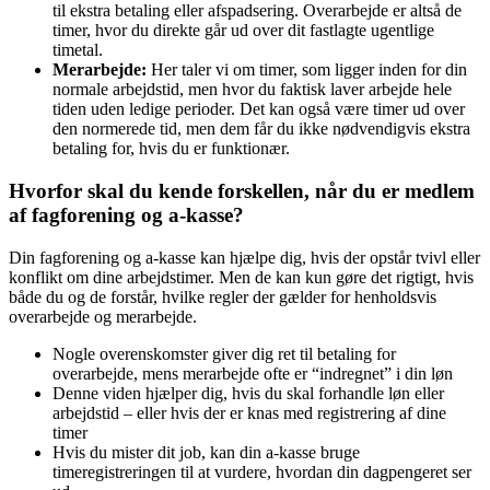
til ekstra betaling eller afspadsering. Overarbejde er altså de
timer, hvor du direkte går ud over dit fastlagte ugentlige
timetal.
Merarbejde:
Her taler vi om timer, som ligger inden for din
normale arbejdstid, men hvor du faktisk laver arbejde hele
tiden uden ledige perioder. Det kan også være timer ud over
den normerede tid, men dem får du ikke nødvendigvis ekstra
betaling for, hvis du er funktionær.
Hvorfor skal du kende forskellen, når du er medlem
af fagforening og a-kasse?
Din fagforening og a-kasse kan hjælpe dig, hvis der opstår tvivl eller
konflikt om dine arbejdstimer. Men de kan kun gøre det rigtigt, hvis
både du og de forstår, hvilke regler der gælder for henholdsvis
overarbejde og merarbejde.
Nogle overenskomster giver dig ret til betaling for
overarbejde, mens merarbejde ofte er “indregnet” i din løn
Denne viden hjælper dig, hvis du skal forhandle løn eller
arbejdstid – eller hvis der er knas med registrering af dine
timer
Hvis du mister dit job, kan din a-kasse bruge
timeregistreringen til at vurdere, hvordan din dagpengeret ser