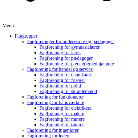
Menu
Faggrupper
Fagforeninger for undervisere og pædagoger
Fagforening for gymnasielærer
Fagforening for lærer
Fagforening for pædagoger
Fagforening for pædagogmedhjælpere
Fagforening for handel og service
Fagforening for chauffører
Fagforening for frisører
Fagforening for politi
Fagforening for skraldemænd
Fagforening for funktionærer
Fagforening for håndværkere
Fagforening for elektrikere
Fagforening for malere
Fagforening for murere
Fagforening for tømrer
Fagforening for ingeniører
Fagforening for ledere