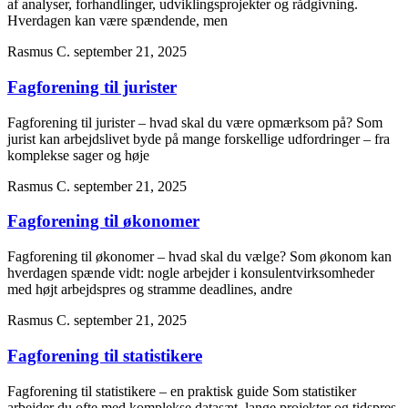
af analyser, forhandlinger, udviklingsprojekter og rådgivning.
Hverdagen kan være spændende, men
Rasmus C.
september 21, 2025
Fagforening til jurister
Fagforening til jurister – hvad skal du være opmærksom på? Som
jurist kan arbejdslivet byde på mange forskellige udfordringer – fra
komplekse sager og høje
Rasmus C.
september 21, 2025
Fagforening til økonomer
Fagforening til økonomer – hvad skal du vælge? Som økonom kan
hverdagen spænde vidt: nogle arbejder i konsulentvirksomheder
med højt arbejdspres og stramme deadlines, andre
Rasmus C.
september 21, 2025
Fagforening til statistikere
Fagforening til statistikere – en praktisk guide Som statistiker
arbejder du ofte med komplekse datasæt, lange projekter og tidspres.