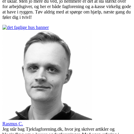
er uklar. Men jo mere du ved, jo nemmere er det at stå stærkt over
for arbejdsgiver, og her er både fagforening og a-kasse virkelig gode
at have i ryggen. Tøv aldrig med at spørge om hjælp, næste gang du
føler dig i tvivl!
Rasmus C.
Jeg står bag Tjekfagforening.dk, hvor jeg skriver artikler og