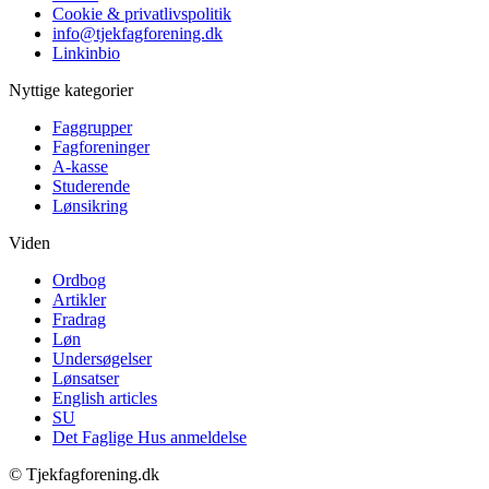
Cookie & privatlivspolitik
info@tjekfagforening.dk
Linkinbio
Nyttige kategorier
Faggrupper
Fagforeninger
A-kasse
Studerende
Lønsikring
Viden
Ordbog
Artikler
Fradrag
Løn
Undersøgelser
Lønsatser
English articles
SU
Det Faglige Hus anmeldelse
© Tjekfagforening.dk