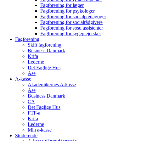
Fagforening for læger
Fagforening for psykologer
Fagforening for socialpædagoger
Fagforening for socialrådgivere
Fagforening for sosu assistenter
Fagforening for sygeplejersker
Fagforening
Skift fagforening
Business Danmark
Krifa
Lederne
Det Faglige Hus
Ase
A-kasse
Akademikernes A-kasse
Ase
Business Danmark
CA
Det Faglige Hus
FTF-a
Krifa
Lederne
Min a-kasse
Studerende