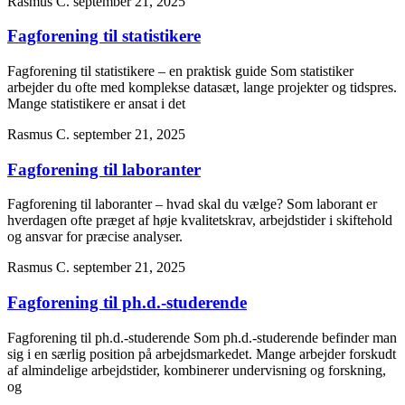
Rasmus C.
september 21, 2025
Fagforening til statistikere
Fagforening til statistikere – en praktisk guide Som statistiker
arbejder du ofte med komplekse datasæt, lange projekter og tidspres.
Mange statistikere er ansat i det
Rasmus C.
september 21, 2025
Fagforening til laboranter
Fagforening til laboranter – hvad skal du vælge? Som laborant er
hverdagen ofte præget af høje kvalitetskrav, arbejdstider i skiftehold
og ansvar for præcise analyser.
Rasmus C.
september 21, 2025
Fagforening til ph.d.-studerende
Fagforening til ph.d.-studerende Som ph.d.-studerende befinder man
sig i en særlig position på arbejdsmarkedet. Mange arbejder forskudt
af almindelige arbejdstider, kombinerer undervisning og forskning,
og