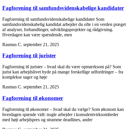
Fagforening til samfundsvidenskabelige kandidater
Fagforening til samfundsvidenskabelige kandidater Som
samfundsvidenskabelig kandidat arbejder du ofte i en verden præget
af analyser, forhandlinger, udviklingsprojekter og rådgivning.
Hverdagen kan være spændende, men
Rasmus C.
september 21, 2025
Fagforening til jurister
Fagforening til jurister – hvad skal du være opmærksom på? Som
jurist kan arbejdslivet byde på mange forskellige udfordringer – fra
komplekse sager og høje
Rasmus C.
september 21, 2025
Fagforening til økonomer
Fagforening til økonomer – hvad skal du vælge? Som økonom kan
hverdagen spænde vidt: nogle arbejder i konsulentvirksomheder
med højt arbejdspres og stramme deadlines, andre