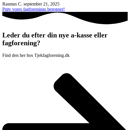
Rasmus C.
september 21, 2025
Prøv vores fagforenings beregner!
Leder du efter din nye a-kasse eller
fagforening?
Find den her hos Tjekfagforening.dk