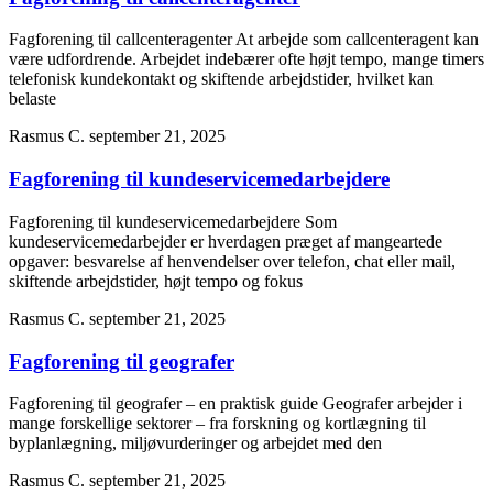
Fagforening til callcenteragenter At arbejde som callcenteragent kan
være udfordrende. Arbejdet indebærer ofte højt tempo, mange timers
telefonisk kundekontakt og skiftende arbejdstider, hvilket kan
belaste
Rasmus C.
september 21, 2025
Fagforening til kundeservicemedarbejdere
Fagforening til kundeservicemedarbejdere Som
kundeservicemedarbejder er hverdagen præget af mangeartede
opgaver: besvarelse af henvendelser over telefon, chat eller mail,
skiftende arbejdstider, højt tempo og fokus
Rasmus C.
september 21, 2025
Fagforening til geografer
Fagforening til geografer – en praktisk guide Geografer arbejder i
mange forskellige sektorer – fra forskning og kortlægning til
byplanlægning, miljøvurderinger og arbejdet med den
Rasmus C.
september 21, 2025