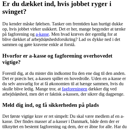
Er du dækket ind, hvis jobbet ryger i
svinget?
Du kender måske følelsen. Tanker om fremtiden kan hurtigt dukke
op, hvis jobbet virker usikkert. Det er her, mange begynder at tænke
på fagforening og
a-kasse
. Men hvad kræves der egentlig for at
blive dækket af arbejdsløshedsforsikring? Lad os dykke ned i det
sammen og gøre kravene enkle at forstå.
Hvorfor er a-kasse og fagforening overhovedet
vigtige?
Forestil dig, at du mister din indkomst fra den ene dag til den anden.
Det er præcis her, a-kassen spiller en hovedrolle. Uden en a-kasse er
du selv ansvarlig for at få økonomien til at hænge sammen, hvis du
skulle blive ledig. Mange tror, at
fagforeningen
dækker dig ved
arbejdsløshed, men det er faktisk a-kassen, der sikrer dig dagpenge.
Meld dig ind, og få sikkerheden på plads
Det første vigtige krav er ret simpelt: Du skal være medlem af en a-
kasse. Der findes masser af a-kasser i Danmark, både dem der er
tilknyttet en bestemt fagforening og dem, der er åbne for alle. Har du