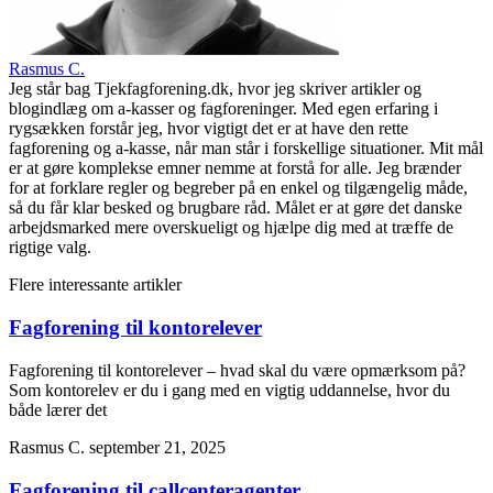
Rasmus C.
Jeg står bag Tjekfagforening.dk, hvor jeg skriver artikler og
blogindlæg om a-kasser og fagforeninger. Med egen erfaring i
rygsækken forstår jeg, hvor vigtigt det er at have den rette
fagforening og a-kasse, når man står i forskellige situationer. Mit mål
er at gøre komplekse emner nemme at forstå for alle. Jeg brænder
for at forklare regler og begreber på en enkel og tilgængelig måde,
så du får klar besked og brugbare råd. Målet er at gøre det danske
arbejdsmarked mere overskueligt og hjælpe dig med at træffe de
rigtige valg.
Flere interessante artikler
Fagforening til kontorelever
Fagforening til kontorelever – hvad skal du være opmærksom på?
Som kontorelev er du i gang med en vigtig uddannelse, hvor du
både lærer det
Rasmus C.
september 21, 2025
Fagforening til callcenteragenter