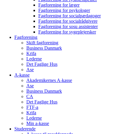
Fagforening for læger
Fagforening for psykologer
Fagforening for socialpædagoger
Fagforening for socialrådgivere
Fagforening for sosu assistenter
Fagforening for sygeplejersker
Fagforening
Skift fagforening
Business Danmark
Krifa
Lederne
Det Faglige Hus
Ase
A-kasse
Akademikernes A-kasse
Ase
Business Danmark
CA
Det Faglige Hus
FTF-a
Krifa
Lederne
Min a-kasse
Studerende