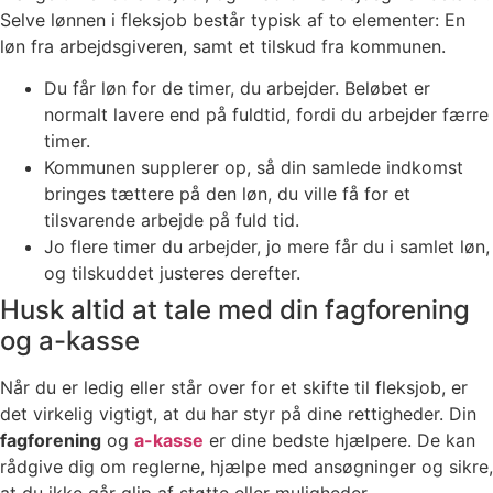
Selve lønnen i fleksjob består typisk af to elementer: En
løn fra arbejdsgiveren, samt et tilskud fra kommunen.
Du får løn for de timer, du arbejder. Beløbet er
normalt lavere end på fuldtid, fordi du arbejder færre
timer.
Kommunen supplerer op, så din samlede indkomst
bringes tættere på den løn, du ville få for et
tilsvarende arbejde på fuld tid.
Jo flere timer du arbejder, jo mere får du i samlet løn,
og tilskuddet justeres derefter.
Husk altid at tale med din fagforening
og a-kasse
Når du er ledig eller står over for et skifte til fleksjob, er
det virkelig vigtigt, at du har styr på dine rettigheder. Din
fagforening
og
a-kasse
er dine bedste hjælpere. De kan
rådgive dig om reglerne, hjælpe med ansøgninger og sikre,