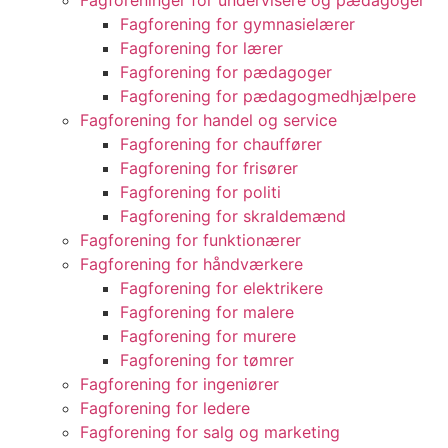
Fagforeninger for undervisere og pædagoger
Fagforening for gymnasielærer
Fagforening for lærer
Fagforening for pædagoger
Fagforening for pædagogmedhjælpere
Fagforening for handel og service
Fagforening for chauffører
Fagforening for frisører
Fagforening for politi
Fagforening for skraldemænd
Fagforening for funktionærer
Fagforening for håndværkere
Fagforening for elektrikere
Fagforening for malere
Fagforening for murere
Fagforening for tømrer
Fagforening for ingeniører
Fagforening for ledere
Fagforening for salg og marketing