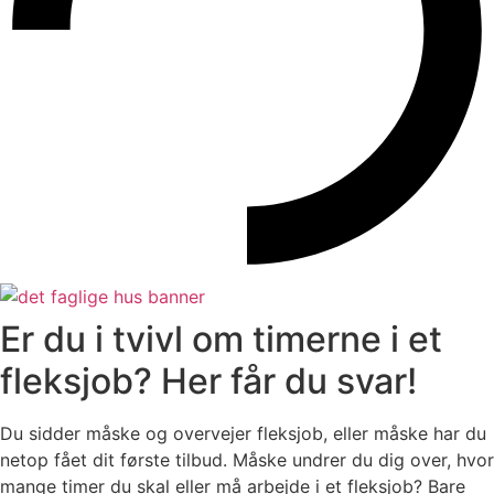
Er du i tvivl om timerne i et
fleksjob? Her får du svar!
Du sidder måske og overvejer fleksjob, eller måske har du
netop fået dit første tilbud. Måske undrer du dig over, hvor
mange timer du skal eller må arbejde i et fleksjob? Bare