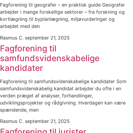
Fagforening til geografer – en praktisk guide Geografer
arbejder i mange forskellige sektorer – fra forskning og
kortlægning til byplanlægning, miljøvurderinger og
arbejdet med den
Rasmus C.
september 21, 2025
Fagforening til
samfundsvidenskabelige
kandidater
Fagforening til samfundsvidenskabelige kandidater Som
samfundsvidenskabelig kandidat arbejder du ofte i en
verden præget af analyser, forhandlinger,
udviklingsprojekter og rådgivning. Hverdagen kan være
spændende, men
Rasmus C.
september 21, 2025
Fagforening til jurister