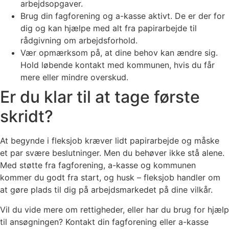
arbejdsopgaver.
Brug din fagforening og a-kasse aktivt. De er der for
dig og kan hjælpe med alt fra papirarbejde til
rådgivning om arbejdsforhold.
Vær opmærksom på, at dine behov kan ændre sig.
Hold løbende kontakt med kommunen, hvis du får
mere eller mindre overskud.
Er du klar til at tage første
skridt?
At begynde i fleksjob kræver lidt papirarbejde og måske
et par svære beslutninger. Men du behøver ikke stå alene.
Med støtte fra fagforening, a-kasse og kommunen
kommer du godt fra start, og husk – fleksjob handler om
at gøre plads til dig på arbejdsmarkedet på dine vilkår.
Vil du vide mere om rettigheder, eller har du brug for hjælp
til ansøgningen? Kontakt din fagforening eller a-kasse