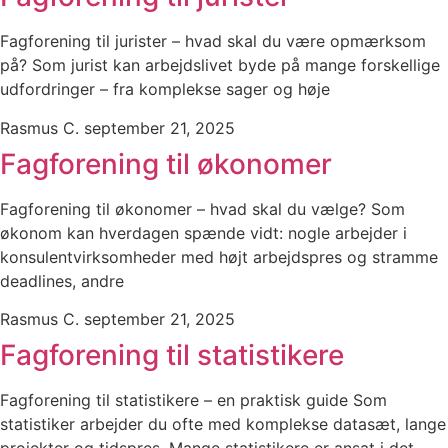
Fagforening til jurister – hvad skal du være opmærksom
på? Som jurist kan arbejdslivet byde på mange forskellige
udfordringer – fra komplekse sager og høje
Rasmus C.
september 21, 2025
Fagforening til økonomer
Fagforening til økonomer – hvad skal du vælge? Som
økonom kan hverdagen spænde vidt: nogle arbejder i
konsulentvirksomheder med højt arbejdspres og stramme
deadlines, andre
Rasmus C.
september 21, 2025
Fagforening til statistikere
Fagforening til statistikere – en praktisk guide Som
statistiker arbejder du ofte med komplekse datasæt, lange