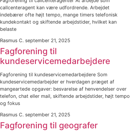
Fagforening til callcenteragenter At arbejde som
callcenteragent kan være udfordrende. Arbejdet
indebærer ofte højt tempo, mange timers telefonisk
kundekontakt og skiftende arbejdstider, hvilket kan
belaste
Rasmus C.
september 21, 2025
Fagforening til
kundeservicemedarbejdere
Fagforening til kundeservicemedarbejdere Som
kundeservicemedarbejder er hverdagen præget af
mangeartede opgaver: besvarelse af henvendelser over
telefon, chat eller mail, skiftende arbejdstider, højt tempo
og fokus
Rasmus C.
september 21, 2025
Fagforening til geografer