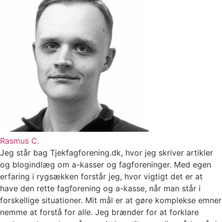
Rasmus C.
Jeg står bag Tjekfagforening.dk, hvor jeg skriver artikler
og blogindlæg om a-kasser og fagforeninger. Med egen
erfaring i rygsækken forstår jeg, hvor vigtigt det er at
have den rette fagforening og a-kasse, når man står i
forskellige situationer. Mit mål er at gøre komplekse emner
nemme at forstå for alle. Jeg brænder for at forklare