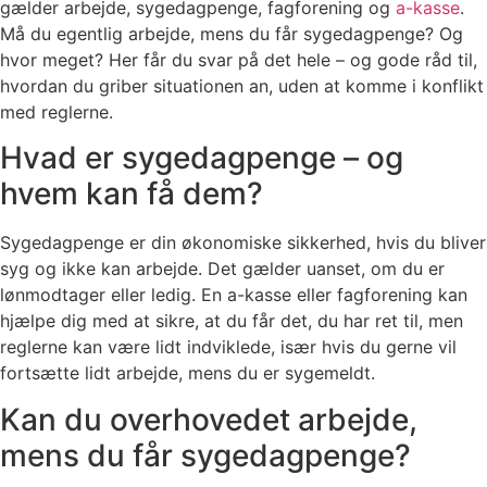
gælder arbejde, sygedagpenge, fagforening og
a-kasse
.
Må du egentlig arbejde, mens du får sygedagpenge? Og
hvor meget? Her får du svar på det hele – og gode råd til,
hvordan du griber situationen an, uden at komme i konflikt
med reglerne.
Hvad er sygedagpenge – og
hvem kan få dem?
Sygedagpenge er din økonomiske sikkerhed, hvis du bliver
syg og ikke kan arbejde. Det gælder uanset, om du er
lønmodtager eller ledig. En a-kasse eller fagforening kan
hjælpe dig med at sikre, at du får det, du har ret til, men
reglerne kan være lidt indviklede, især hvis du gerne vil
fortsætte lidt arbejde, mens du er sygemeldt.
Kan du overhovedet arbejde,
mens du får sygedagpenge?