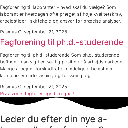
Fagforening til laboranter – hvad skal du vælge? Som
laborant er hverdagen ofte præget af høje kvalitetskrav,
arbejdstider i skiftehold og ansvar for præcise analyser.
Rasmus C.
september 21, 2025
Fagforening til ph.d.-studerende
Fagforening til ph.d.-studerende Som ph.d.-studerende
befinder man sig i en særlig position på arbejdsmarkedet.
Mange arbejder forskudt af almindelige arbejdstider,
kombinerer undervisning og forskning, og
Rasmus C.
september 21, 2025
Prøv vores fagforenings beregner!
Leder du efter din nye a-