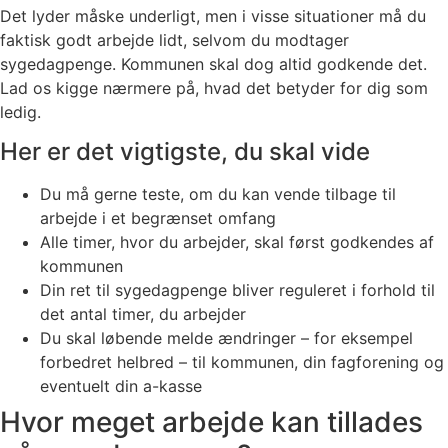
Det lyder måske underligt, men i visse situationer må du
faktisk godt arbejde lidt, selvom du modtager
sygedagpenge. Kommunen skal dog altid godkende det.
Lad os kigge nærmere på, hvad det betyder for dig som
ledig.
Her er det vigtigste, du skal vide
Du må gerne teste, om du kan vende tilbage til
arbejde i et begrænset omfang
Alle timer, hvor du arbejder, skal først godkendes af
kommunen
Din ret til sygedagpenge bliver reguleret i forhold til
det antal timer, du arbejder
Du skal løbende melde ændringer – for eksempel
forbedret helbred – til kommunen, din fagforening og
eventuelt din a-kasse
Hvor meget arbejde kan tillades