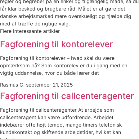
regler og begreber på en enkel og tilgængelig måde, så du
får klar besked og brugbare råd. Målet er at gøre det
danske arbejdsmarked mere overskueligt og hjælpe dig
med at træffe de rigtige valg.
Flere interessante artikler
Fagforening til kontorelever
Fagforening til kontorelever – hvad skal du være
opmærksom på? Som kontorelev er du i gang med en
vigtig uddannelse, hvor du både lærer det
Rasmus C.
september 21, 2025
Fagforening til callcenteragenter
Fagforening til callcenteragenter At arbejde som
callcenteragent kan være udfordrende. Arbejdet
indebærer ofte højt tempo, mange timers telefonisk
kundekontakt og skiftende arbejdstider, hvilket kan