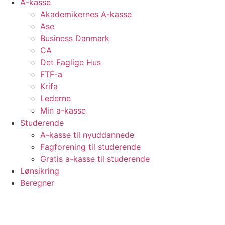
A-kasse
Akademikernes A-kasse
Ase
Business Danmark
CA
Det Faglige Hus
FTF-a
Krifa
Lederne
Min a-kasse
Studerende
A-kasse til nyuddannede
Fagforening til studerende
Gratis a-kasse til studerende
Lønsikring
Beregner