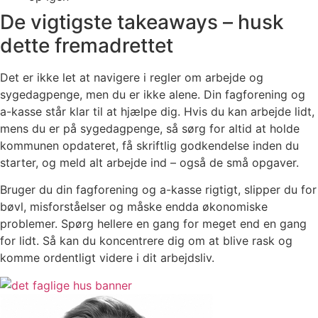
De vigtigste takeaways – husk
dette fremadrettet
Det er ikke let at navigere i regler om arbejde og
sygedagpenge, men du er ikke alene. Din fagforening og
a-kasse står klar til at hjælpe dig. Hvis du kan arbejde lidt,
mens du er på sygedagpenge, så sørg for altid at holde
kommunen opdateret, få skriftlig godkendelse inden du
starter, og meld alt arbejde ind – også de små opgaver.
Bruger du din fagforening og a-kasse rigtigt, slipper du for
bøvl, misforståelser og måske endda økonomiske
problemer. Spørg hellere en gang for meget end en gang
for lidt. Så kan du koncentrere dig om at blive rask og
komme ordentligt videre i dit arbejdsliv.