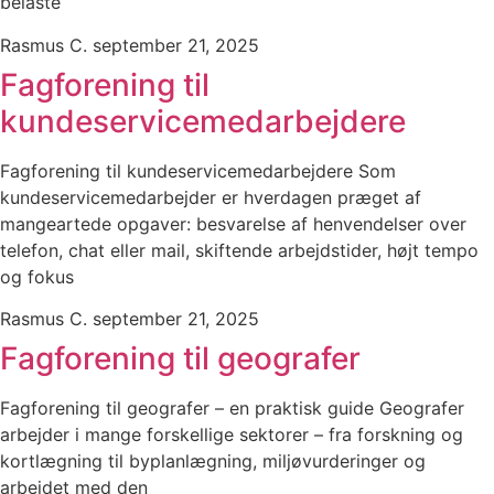
belaste
Rasmus C.
september 21, 2025
Fagforening til
kundeservicemedarbejdere
Fagforening til kundeservicemedarbejdere Som
kundeservicemedarbejder er hverdagen præget af
mangeartede opgaver: besvarelse af henvendelser over
telefon, chat eller mail, skiftende arbejdstider, højt tempo
og fokus
Rasmus C.
september 21, 2025
Fagforening til geografer
Fagforening til geografer – en praktisk guide Geografer
arbejder i mange forskellige sektorer – fra forskning og
kortlægning til byplanlægning, miljøvurderinger og
arbejdet med den