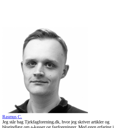
Rasmus C.
Jeg står bag Tjekfagforening.dk, hvor jeg skriver artikler og
blogindlæg om a-kasser og fagforeninger. Med egen erfaring i