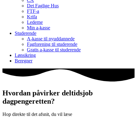
CA
Det Faglige Hus
FTF-a
Krifa
Lederne
Min a-kasse
Studerende
A-kasse til nyuddannede
Fagforening til studerende
Gratis a-kasse til studerende
Lønsikring
Beregner
Hvordan påvirker deltidsjob
dagpengeretten?
Hop direkte til det afsnit, du vil læse