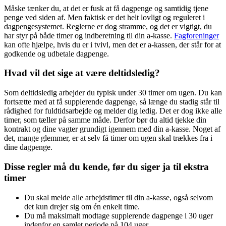
Måske tænker du, at det er fusk at få dagpenge og samtidig tjene
penge ved siden af. Men faktisk er det helt lovligt og reguleret i
dagpengesystemet. Reglerne er dog stramme, og det er vigtigt, du
har styr på både timer og indberetning til din a-kasse.
Fagforeninger
kan ofte hjælpe, hvis du er i tvivl, men det er a-kassen, der står for at
godkende og udbetale dagpenge.
Hvad vil det sige at være deltidsledig?
Som deltidsledig arbejder du typisk under 30 timer om ugen. Du kan
fortsætte med at få supplerende dagpenge, så længe du stadig står til
rådighed for fuldtidsarbejde og melder dig ledig. Det er dog ikke alle
timer, som tæller på samme måde. Derfor bør du altid tjekke din
kontrakt og dine vagter grundigt igennem med din a-kasse. Noget af
det, mange glemmer, er at selv få timer om ugen skal trækkes fra i
dine dagpenge.
Disse regler må du kende, før du siger ja til ekstra
timer
Du skal melde alle arbejdstimer til din a-kasse, også selvom
det kun drejer sig om én enkelt time.
Du må maksimalt modtage supplerende dagpenge i 30 uger
indenfor en samlet periode på 104 uger.