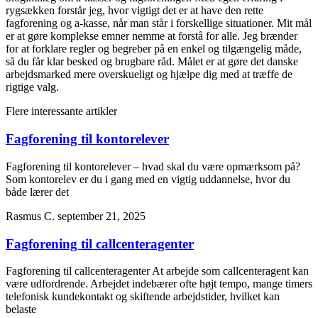
rygsækken forstår jeg, hvor vigtigt det er at have den rette
fagforening og a-kasse, når man står i forskellige situationer. Mit mål
er at gøre komplekse emner nemme at forstå for alle. Jeg brænder
for at forklare regler og begreber på en enkel og tilgængelig måde,
så du får klar besked og brugbare råd. Målet er at gøre det danske
arbejdsmarked mere overskueligt og hjælpe dig med at træffe de
rigtige valg.
Flere interessante artikler
Fagforening til kontorelever
Fagforening til kontorelever – hvad skal du være opmærksom på?
Som kontorelev er du i gang med en vigtig uddannelse, hvor du
både lærer det
Rasmus C.
september 21, 2025
Fagforening til callcenteragenter
Fagforening til callcenteragenter At arbejde som callcenteragent kan
være udfordrende. Arbejdet indebærer ofte højt tempo, mange timers
telefonisk kundekontakt og skiftende arbejdstider, hvilket kan
belaste