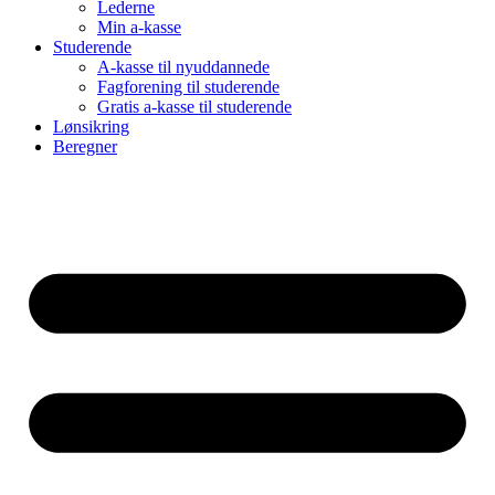
Lederne
Min a-kasse
Studerende
A-kasse til nyuddannede
Fagforening til studerende
Gratis a-kasse til studerende
Lønsikring
Beregner