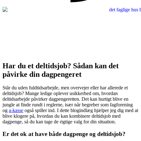
Har du et deltidsjob? Sådan kan det
påvirke din dagpengeret
Står du uden fuldtidsarbejde, men overvejer eller har allerede et
deltidsjob? Mange ledige oplever usikkerhed om, hvordan
deltidsarbejde påvirker dagpengeretten. Det kan hurtigt blive en
jungle at finde rundt i reglerne, især når begreber som fagforening
og
a-kasse
også spiller ind. I dette blogindlæg hjælper jeg dig med at
blive klogere på, hvordan du kan kombinere deltidsjob med
dagpenge, så du kan tage de rigtige valg for din situation.
Er det ok at have både dagpenge og deltidsjob?