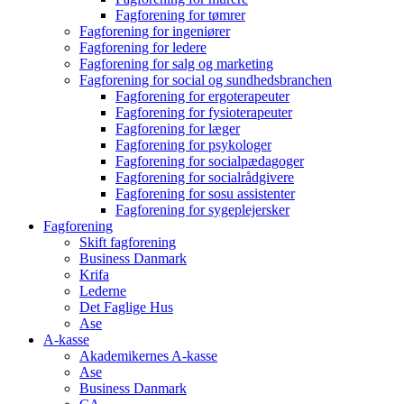
Fagforening for tømrer
Fagforening for ingeniører
Fagforening for ledere
Fagforening for salg og marketing
Fagforening for social og sundhedsbranchen
Fagforening for ergoterapeuter
Fagforening for fysioterapeuter
Fagforening for læger
Fagforening for psykologer
Fagforening for socialpædagoger
Fagforening for socialrådgivere
Fagforening for sosu assistenter
Fagforening for sygeplejersker
Fagforening
Skift fagforening
Business Danmark
Krifa
Lederne
Det Faglige Hus
Ase
A-kasse
Akademikernes A-kasse
Ase
Business Danmark