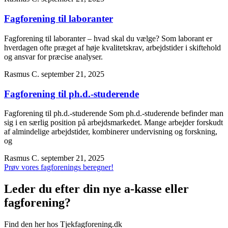
Fagforening til laboranter
Fagforening til laboranter – hvad skal du vælge? Som laborant er
hverdagen ofte præget af høje kvalitetskrav, arbejdstider i skiftehold
og ansvar for præcise analyser.
Rasmus C.
september 21, 2025
Fagforening til ph.d.-studerende
Fagforening til ph.d.-studerende Som ph.d.-studerende befinder man
sig i en særlig position på arbejdsmarkedet. Mange arbejder forskudt
af almindelige arbejdstider, kombinerer undervisning og forskning,
og
Rasmus C.
september 21, 2025
Prøv vores fagforenings beregner!
Leder du efter din nye a-kasse eller
fagforening?
Find den her hos Tjekfagforening.dk