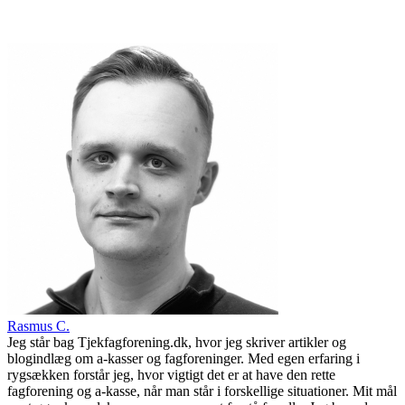
Rasmus C.
Jeg står bag Tjekfagforening.dk, hvor jeg skriver artikler og
blogindlæg om a-kasser og fagforeninger. Med egen erfaring i
rygsækken forstår jeg, hvor vigtigt det er at have den rette
fagforening og a-kasse, når man står i forskellige situationer. Mit mål