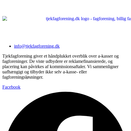
info@tjekfagforening.dk
Tjekfagforening giver et håndplukket overblik over a-kasser og
fagforeninger. De viste udbydere er reklamefinansierede, og
placering kan påvirkes af kommissionsaftaler. Vi sammenligner
uafhængigt og tilbyder ikke selv a-kasse- eller
fagforeningsløsninger.
Facebook