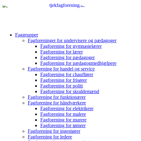
Videre
til
indhold
Faggrupper
Fagforeninger for undervisere og pædagoger
Fagforening for gymnasielærer
Fagforening for lærer
Fagforening for pædagoger
Fagforening for pædagogmedhjælpere
Fagforening for handel og service
Fagforening for chauffører
Fagforening for frisører
Fagforening for politi
Fagforening for skraldemænd
Fagforening for funktionærer
Fagforening for håndværkere
Fagforening for elektrikere
Fagforening for malere
Fagforening for murere
Fagforening for tømrer
Fagforening for ingeniører
Fagforening for ledere