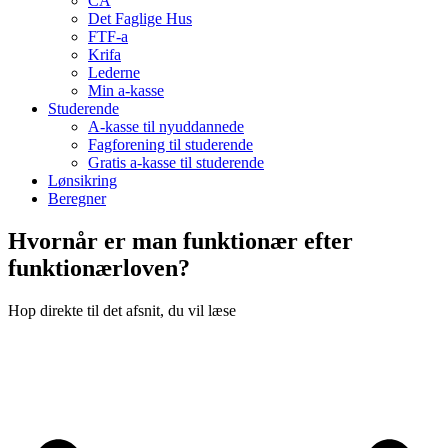
CA
Det Faglige Hus
FTF-a
Krifa
Lederne
Min a-kasse
Studerende
A-kasse til nyuddannede
Fagforening til studerende
Gratis a-kasse til studerende
Lønsikring
Beregner
Hvornår er man funktionær efter
funktionærloven?
Hop direkte til det afsnit, du vil læse