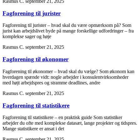
Rasmus C.
september 21, 2025
Fagforening til jurister
Fagforening til jurister – hvad skal du være opmærksom på? Som
jurist kan arbejdslivet byde på mange forskellige udfordringer – fra
komplekse sager og høje
Rasmus C.
september 21, 2025
Fagforening til økonomer
Fagforening til økonomer – hvad skal du vælge? Som økonom kan
hverdagen spænde vidt: nogle arbejder i konsulentvirksomheder
med højt arbejdspres og stramme deadlines, andre
Rasmus C.
september 21, 2025
Fagforening til statistikere
Fagforening til statistikere – en praktisk guide Som statistiker
arbejder du ofte med komplekse datasæt, lange projekter og tidspres.
Mange statistikere er ansat i det
Rasmus C.
september 21, 2025