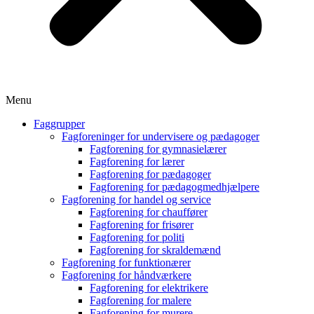
Menu
Faggrupper
Fagforeninger for undervisere og pædagoger
Fagforening for gymnasielærer
Fagforening for lærer
Fagforening for pædagoger
Fagforening for pædagogmedhjælpere
Fagforening for handel og service
Fagforening for chauffører
Fagforening for frisører
Fagforening for politi
Fagforening for skraldemænd
Fagforening for funktionærer
Fagforening for håndværkere
Fagforening for elektrikere
Fagforening for malere
Fagforening for murere