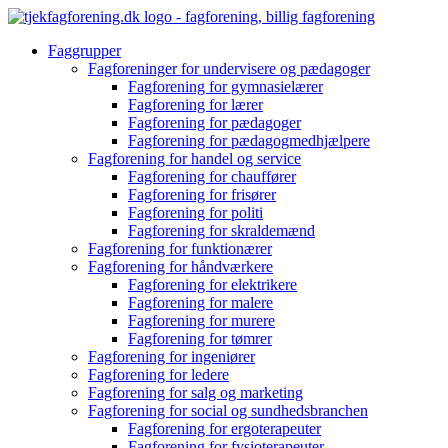
Videre
til
Faggrupper
indhold
Fagforeninger for undervisere og pædagoger
Fagforening for gymnasielærer
Fagforening for lærer
Fagforening for pædagoger
Fagforening for pædagogmedhjælpere
Fagforening for handel og service
Fagforening for chauffører
Fagforening for frisører
Fagforening for politi
Fagforening for skraldemænd
Fagforening for funktionærer
Fagforening for håndværkere
Fagforening for elektrikere
Fagforening for malere
Fagforening for murere
Fagforening for tømrer
Fagforening for ingeniører
Fagforening for ledere
Fagforening for salg og marketing
Fagforening for social og sundhedsbranchen
Fagforening for ergoterapeuter
Fagforening for fysioterapeuter