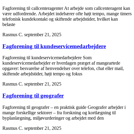
Fagforening til callcenteragenter At arbejde som callcenteragent kan
være udfordrende. Arbejdet indebærer ofte højt tempo, mange timers
telefonisk kundekontakt og skiftende arbejdstider, hvilket kan
belaste
Rasmus C.
september 21, 2025
Fagforening til kundeservicemedarbejdere
Fagforening til kundeservicemedarbejdere Som
kundeservicemedarbejder er hverdagen præget af mangeartede
opgaver: besvarelse af henvendelser over telefon, chat eller mail,
skiftende arbejdstider, højt tempo og fokus
Rasmus C.
september 21, 2025
Fagforening til geografer
Fagforening til geografer – en praktisk guide Geografer arbejder i
mange forskellige sektorer – fra forskning og kortlægning til
byplanlægning, miljøvurderinger og arbejdet med den
Rasmus C.
september 21, 2025