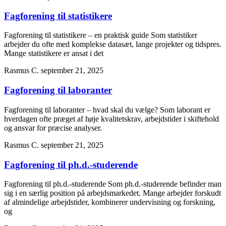
Fagforening til statistikere
Fagforening til statistikere – en praktisk guide Som statistiker
arbejder du ofte med komplekse datasæt, lange projekter og tidspres.
Mange statistikere er ansat i det
Rasmus C.
september 21, 2025
Fagforening til laboranter
Fagforening til laboranter – hvad skal du vælge? Som laborant er
hverdagen ofte præget af høje kvalitetskrav, arbejdstider i skiftehold
og ansvar for præcise analyser.
Rasmus C.
september 21, 2025
Fagforening til ph.d.-studerende
Fagforening til ph.d.-studerende Som ph.d.-studerende befinder man
sig i en særlig position på arbejdsmarkedet. Mange arbejder forskudt
af almindelige arbejdstider, kombinerer undervisning og forskning,
og