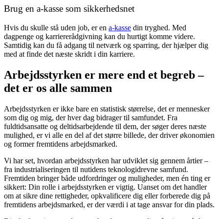
Brug en a-kasse som sikkerhedsnet
Hvis du skulle stå uden job, er en
a-kasse
din tryghed. Med
dagpenge og karriererådgivning kan du hurtigt komme videre.
Samtidig kan du få adgang til netværk og sparring, der hjælper dig
med at finde det næste skridt i din karriere.
Arbejdsstyrken er mere end et begreb –
det er os alle sammen
Arbejdsstyrken er ikke bare en statistisk størrelse, det er mennesker
som dig og mig, der hver dag bidrager til samfundet. Fra
fuldtidsansatte og deltidsarbejdende til dem, der søger deres næste
mulighed, er vi alle en del af det større billede, der driver økonomien
og former fremtidens arbejdsmarked.
Vi har set, hvordan arbejdsstyrken har udviklet sig gennem årtier –
fra industrialiseringen til nutidens teknologidrevne samfund.
Fremtiden bringer både udfordringer og muligheder, men én ting er
sikkert: Din rolle i arbejdsstyrken er vigtig. Uanset om det handler
om at sikre dine rettigheder, opkvalificere dig eller forberede dig på
fremtidens arbejdsmarked, er der værdi i at tage ansvar for din plads.