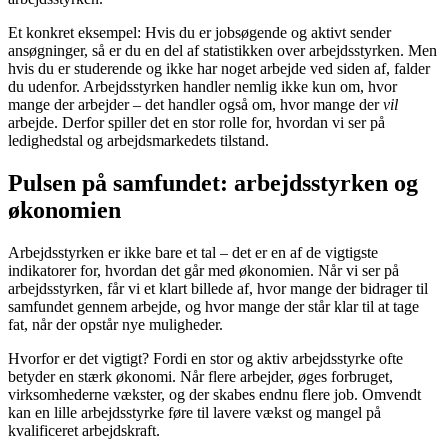
Et konkret eksempel: Hvis du er jobsøgende og aktivt sender
ansøgninger, så er du en del af statistikken over arbejdsstyrken. Men
hvis du er studerende og ikke har noget arbejde ved siden af, falder
du udenfor. Arbejdsstyrken handler nemlig ikke kun om, hvor
mange der arbejder – det handler også om, hvor mange der
vil
arbejde. Derfor spiller det en stor rolle for, hvordan vi ser på
ledighedstal og arbejdsmarkedets tilstand.
Pulsen på samfundet: arbejdsstyrken og
økonomien
Arbejdsstyrken er ikke bare et tal – det er en af de vigtigste
indikatorer for, hvordan det går med økonomien. Når vi ser på
arbejdsstyrken, får vi et klart billede af, hvor mange der bidrager til
samfundet gennem arbejde, og hvor mange der står klar til at tage
fat, når der opstår nye muligheder.
Hvorfor er det vigtigt? Fordi en stor og aktiv arbejdsstyrke ofte
betyder en stærk økonomi. Når flere arbejder, øges forbruget,
virksomhederne vækster, og der skabes endnu flere job. Omvendt
kan en lille arbejdsstyrke føre til lavere vækst og mangel på
kvalificeret arbejdskraft.