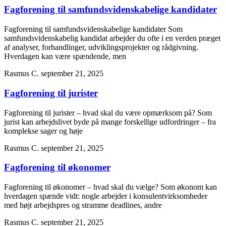
Fagforening til samfundsvidenskabelige kandidater
Fagforening til samfundsvidenskabelige kandidater Som
samfundsvidenskabelig kandidat arbejder du ofte i en verden præget
af analyser, forhandlinger, udviklingsprojekter og rådgivning.
Hverdagen kan være spændende, men
Rasmus C.
september 21, 2025
Fagforening til jurister
Fagforening til jurister – hvad skal du være opmærksom på? Som
jurist kan arbejdslivet byde på mange forskellige udfordringer – fra
komplekse sager og høje
Rasmus C.
september 21, 2025
Fagforening til økonomer
Fagforening til økonomer – hvad skal du vælge? Som økonom kan
hverdagen spænde vidt: nogle arbejder i konsulentvirksomheder
med højt arbejdspres og stramme deadlines, andre
Rasmus C.
september 21, 2025