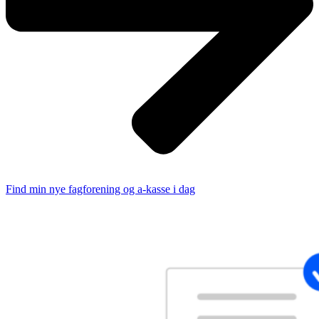
Find min nye fagforening og a-kasse i dag