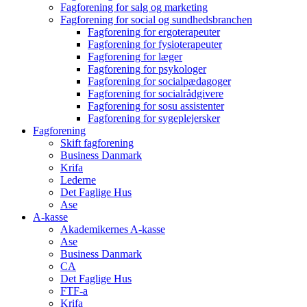
Fagforening for salg og marketing
Fagforening for social og sundhedsbranchen
Fagforening for ergoterapeuter
Fagforening for fysioterapeuter
Fagforening for læger
Fagforening for psykologer
Fagforening for socialpædagoger
Fagforening for socialrådgivere
Fagforening for sosu assistenter
Fagforening for sygeplejersker
Fagforening
Skift fagforening
Business Danmark
Krifa
Lederne
Det Faglige Hus
Ase
A-kasse
Akademikernes A-kasse
Ase
Business Danmark
CA
Det Faglige Hus
FTF-a
Krifa