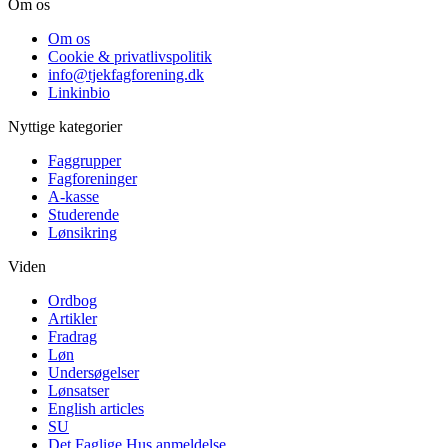
Om os
Om os
Cookie & privatlivspolitik
info@tjekfagforening.dk
Linkinbio
Nyttige kategorier
Faggrupper
Fagforeninger
A-kasse
Studerende
Lønsikring
Viden
Ordbog
Artikler
Fradrag
Løn
Undersøgelser
Lønsatser
English articles
SU
Det Faglige Hus anmeldelse