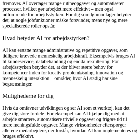
fremover. AI overtager mange rutineopgaver og automatiserer
processer, hvilket gør arbejdet mere effektivt – men også
udfordrende for arbejdsstyrken. For dig som lønmodtager betyder
det, at nogle jobfunktioner måske forsvinder, mens nye og mere
specialiserede roller opstår.
Hvad betyder AI for arbejdsstyrken?
AI kan erstatte mange administrative og repetitive opgaver, som
tidligere krævede menneskelig arbejdskraft. Eksempelvis bruges AI
til kundeservice, databehandling og endda rekruttering. For
arbejdsstyrken betyder det, at der bliver større behov for
kompetencer inden for kreativ problemløsning, innovation og
menneskelig interaktion – områder, hvor AI stadig har sine
begrænsninger.
Mulighederne for dig
Hvis du omfavner udviklingen og ser AI som et værktøj, kan det
give dig store fordele. For eksempel kan AI hjælpe dig med at
arbejde smartere, automatisere trivielle opgaver og frigøre tid til
mere meningsfulde opgaver. Mange virksomheder efterspørger
allerede medarbejdere, der forstår, hvordan AI kan implementeres og
bruges effektivt.