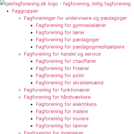
Videre
til
Faggrupper
indhold
Fagforeninger for undervisere og pædagoger
Fagforening for gymnasielærer
Fagforening for lærer
Fagforening for pædagoger
Fagforening for pædagogmedhjælpere
Fagforening for handel og service
Fagforening for chauffører
Fagforening for frisører
Fagforening for politi
Fagforening for skraldemænd
Fagforening for funktionærer
Fagforening for håndværkere
Fagforening for elektrikere
Fagforening for malere
Fagforening for murere
Fagforening for tømrer
Fagforening for ingeniører