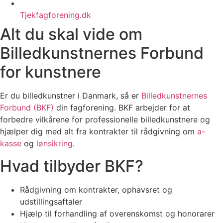
Tjekfagforening.dk
Alt du skal vide om
Billedkunstnernes Forbund
for kunstnere
Er du billedkunstner i Danmark, så er
Billedkunstnernes
Forbund (BKF)
din fagforening. BKF arbejder for at
forbedre vilkårene for professionelle billedkunstnere og
hjælper dig med alt fra kontrakter til rådgivning om
a-
kasse
og
lønsikring
.
Hvad tilbyder BKF?
Rådgivning om kontrakter, ophavsret og
udstillingsaftaler
Hjælp til forhandling af overenskomst og honorarer