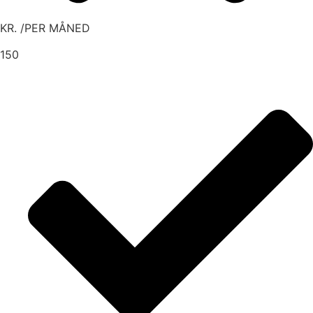
KR. /PER MÅNED
150