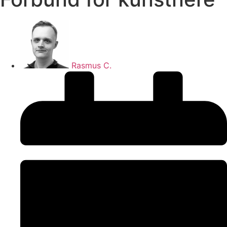
Rasmus C.