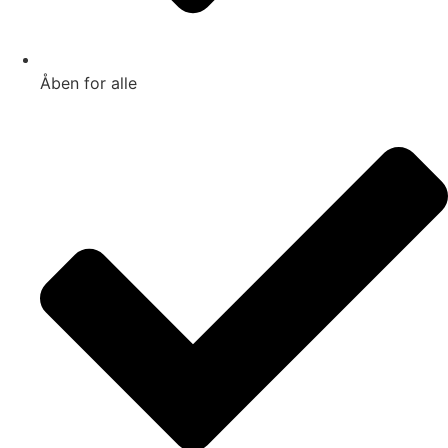
Åben for alle