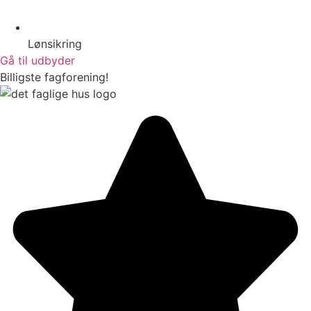
Lønsikring
Gå til udbyder
Billigste fagforening!