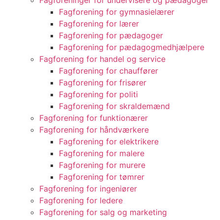
Fagforeninger for undervisere og pædagoger
Fagforening for gymnasielærer
Fagforening for lærer
Fagforening for pædagoger
Fagforening for pædagogmedhjælpere
Fagforening for handel og service
Fagforening for chauffører
Fagforening for frisører
Fagforening for politi
Fagforening for skraldemænd
Fagforening for funktionærer
Fagforening for håndværkere
Fagforening for elektrikere
Fagforening for malere
Fagforening for murere
Fagforening for tømrer
Fagforening for ingeniører
Fagforening for ledere
Fagforening for salg og marketing