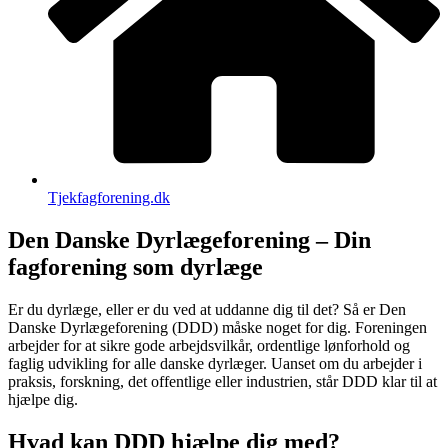
Tjekfagforening.dk
Den Danske Dyrlægeforening – Din
fagforening som dyrlæge
Er du dyrlæge, eller er du ved at uddanne dig til det? Så er Den
Danske Dyrlægeforening (DDD) måske noget for dig. Foreningen
arbejder for at sikre gode arbejdsvilkår, ordentlige lønforhold og
faglig udvikling for alle danske dyrlæger. Uanset om du arbejder i
praksis, forskning, det offentlige eller industrien, står DDD klar til at
hjælpe dig.
Hvad kan DDD hjælpe dig med?