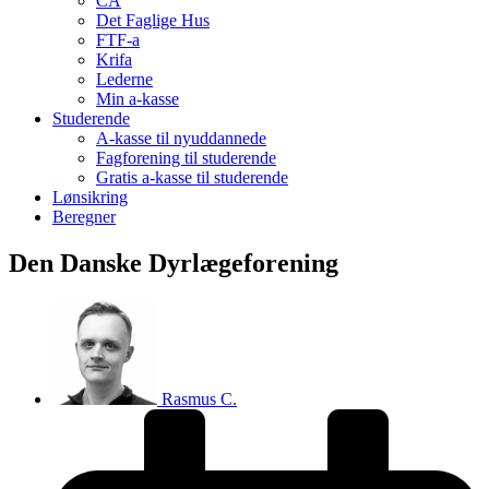
CA
Det Faglige Hus
FTF-a
Krifa
Lederne
Min a-kasse
Studerende
A-kasse til nyuddannede
Fagforening til studerende
Gratis a-kasse til studerende
Lønsikring
Beregner
Den Danske Dyrlægeforening
Rasmus C.