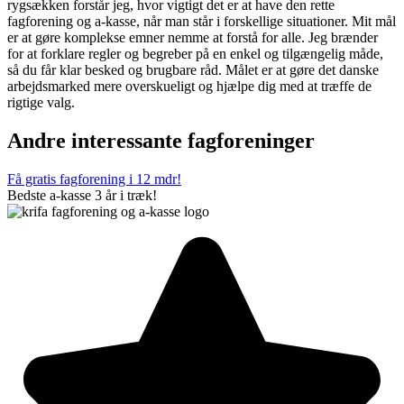
rygsækken forstår jeg, hvor vigtigt det er at have den rette
fagforening og a-kasse, når man står i forskellige situationer. Mit mål
er at gøre komplekse emner nemme at forstå for alle. Jeg brænder
for at forklare regler og begreber på en enkel og tilgængelig måde,
så du får klar besked og brugbare råd. Målet er at gøre det danske
arbejdsmarked mere overskueligt og hjælpe dig med at træffe de
rigtige valg.
Andre interessante fagforeninger
Få gratis fagforening i 12 mdr!
Bedste a-kasse 3 år i træk!