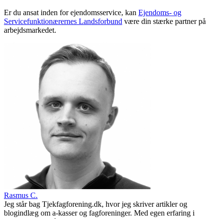
Er du ansat inden for ejendomsservice, kan
Ejendoms- og
Servicefunktionærernes Landsforbund
være din stærke partner på
arbejdsmarkedet.
Rasmus C.
Jeg står bag Tjekfagforening.dk, hvor jeg skriver artikler og
blogindlæg om a-kasser og fagforeninger. Med egen erfaring i