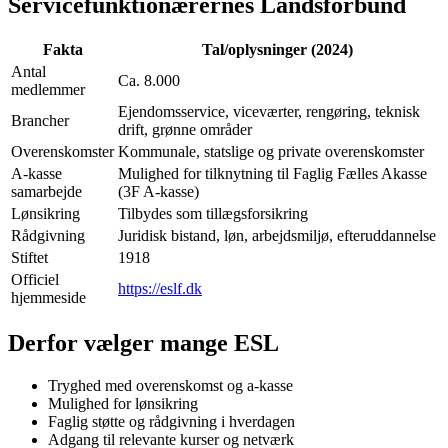
Servicefunktionærernes Landsforbund
Fakta
Tal/oplysninger (2024)
Antal
Ca. 8.000
medlemmer
Ejendomsservice, viceværter, rengøring, teknisk
Brancher
drift, grønne områder
Overenskomster
Kommunale, statslige og private overenskomster
A-kasse
Mulighed for tilknytning til Faglig Fælles Akasse
samarbejde
(3F A-kasse)
Lønsikring
Tilbydes som tillægsforsikring
Rådgivning
Juridisk bistand, løn, arbejdsmiljø, efteruddannelse
Stiftet
1918
Officiel
https://eslf.dk
hjemmeside
Derfor vælger mange ESL
Tryghed med overenskomst og a-kasse
Mulighed for lønsikring
Faglig støtte og rådgivning i hverdagen
Adgang til relevante kurser og netværk