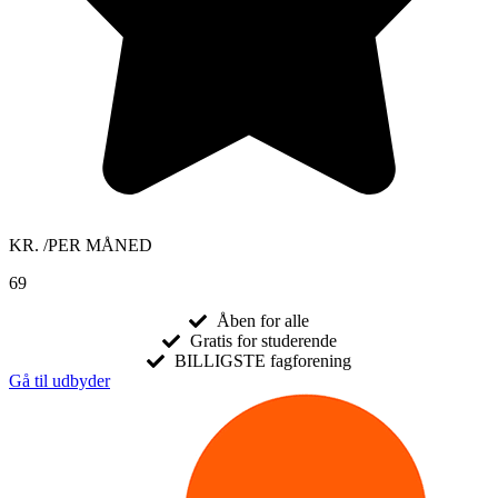
KR. /PER MÅNED
69
Åben for alle
Gratis for studerende
BILLIGSTE fagforening
Gå til udbyder