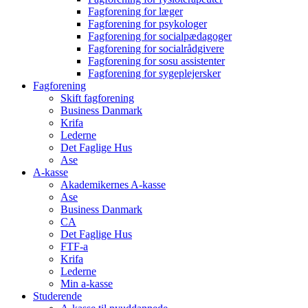
Fagforening for læger
Fagforening for psykologer
Fagforening for socialpædagoger
Fagforening for socialrådgivere
Fagforening for sosu assistenter
Fagforening for sygeplejersker
Fagforening
Skift fagforening
Business Danmark
Krifa
Lederne
Det Faglige Hus
Ase
A-kasse
Akademikernes A-kasse
Ase
Business Danmark
CA
Det Faglige Hus
FTF-a
Krifa
Lederne
Min a-kasse
Studerende