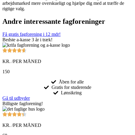
arbejdsmarked mere overskueligt og hjælpe dig med at træffe de
rigtige valg.
Andre interessante fagforeninger
Få gratis fagforening i 12 mdr!
Bedste a-kasse 3 år i træk!
KR. /PER MÅNED
150
Åben for alle
Gratis for studerende
Lønsikring
Gå til udbyder
Billigste fagforening!
KR. /PER MÅNED