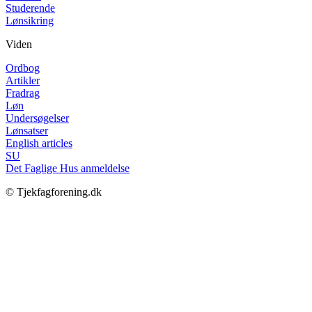
Studerende
Lønsikring
Viden
Ordbog
Artikler
Fradrag
Løn
Undersøgelser
Lønsatser
English articles
SU
Det Faglige Hus anmeldelse
© Tjekfagforening.dk