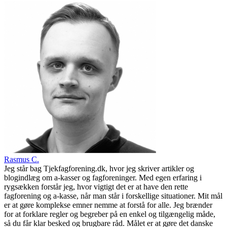
Rasmus C.
Jeg står bag Tjekfagforening.dk, hvor jeg skriver artikler og
blogindlæg om a-kasser og fagforeninger. Med egen erfaring i
rygsækken forstår jeg, hvor vigtigt det er at have den rette
fagforening og a-kasse, når man står i forskellige situationer. Mit mål
er at gøre komplekse emner nemme at forstå for alle. Jeg brænder
for at forklare regler og begreber på en enkel og tilgængelig måde,
så du får klar besked og brugbare råd. Målet er at gøre det danske