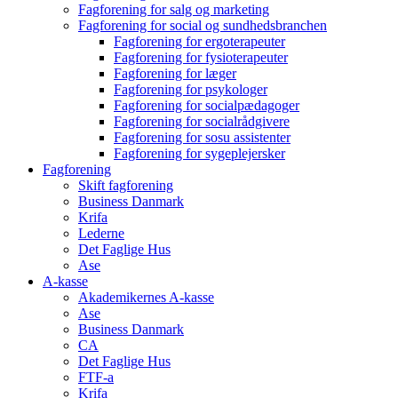
Fagforening for salg og marketing
Fagforening for social og sundhedsbranchen
Fagforening for ergoterapeuter
Fagforening for fysioterapeuter
Fagforening for læger
Fagforening for psykologer
Fagforening for socialpædagoger
Fagforening for socialrådgivere
Fagforening for sosu assistenter
Fagforening for sygeplejersker
Fagforening
Skift fagforening
Business Danmark
Krifa
Lederne
Det Faglige Hus
Ase
A-kasse
Akademikernes A-kasse
Ase
Business Danmark
CA
Det Faglige Hus
FTF-a
Krifa