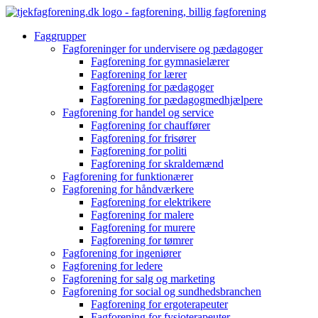
Videre
til
Faggrupper
indhold
Fagforeninger for undervisere og pædagoger
Fagforening for gymnasielærer
Fagforening for lærer
Fagforening for pædagoger
Fagforening for pædagogmedhjælpere
Fagforening for handel og service
Fagforening for chauffører
Fagforening for frisører
Fagforening for politi
Fagforening for skraldemænd
Fagforening for funktionærer
Fagforening for håndværkere
Fagforening for elektrikere
Fagforening for malere
Fagforening for murere
Fagforening for tømrer
Fagforening for ingeniører
Fagforening for ledere
Fagforening for salg og marketing
Fagforening for social og sundhedsbranchen
Fagforening for ergoterapeuter
Fagforening for fysioterapeuter