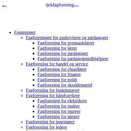
Videre
til
indhold
Faggrupper
Fagforeninger for undervisere og pædagoger
Fagforening for gymnasielærer
Fagforening for lærer
Fagforening for pædagoger
Fagforening for pædagogmedhjælpere
Fagforening for handel og service
Fagforening for chauffører
Fagforening for frisører
Fagforening for politi
Fagforening for skraldemænd
Fagforening for funktionærer
Fagforening for håndværkere
Fagforening for elektrikere
Fagforening for malere
Fagforening for murere
Fagforening for tømrer
Fagforening for ingeniører
Fagforening for ledere