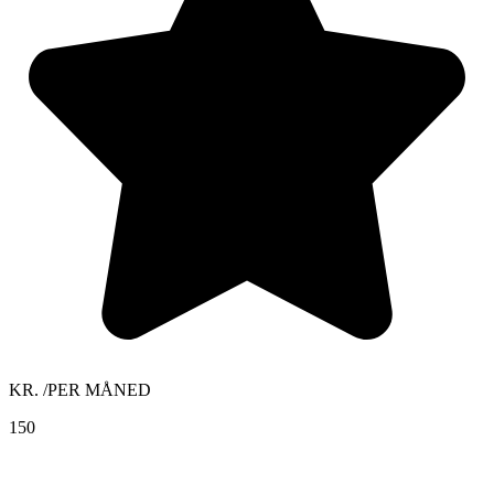
KR. /PER MÅNED
150