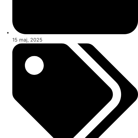
15 maj, 2025