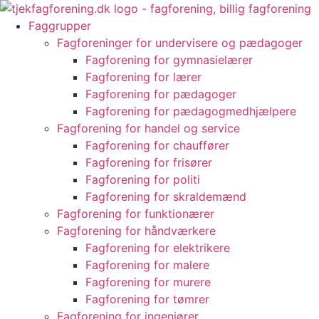
Videre
til
Faggrupper
indhold
Fagforeninger for undervisere og pædagoger
Fagforening for gymnasielærer
Fagforening for lærer
Fagforening for pædagoger
Fagforening for pædagogmedhjælpere
Fagforening for handel og service
Fagforening for chauffører
Fagforening for frisører
Fagforening for politi
Fagforening for skraldemænd
Fagforening for funktionærer
Fagforening for håndværkere
Fagforening for elektrikere
Fagforening for malere
Fagforening for murere
Fagforening for tømrer
Fagforening for ingeniører