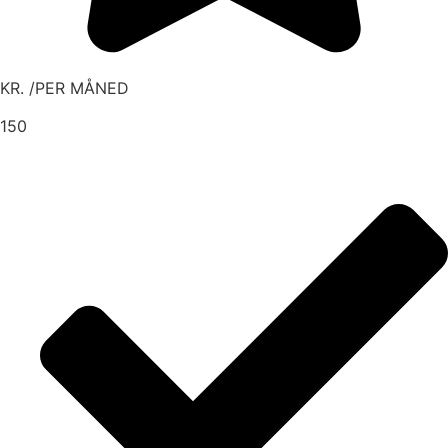
KR. /PER MÅNED
150