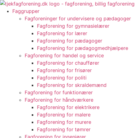
Videre
til
Faggrupper
indhold
Fagforeninger for undervisere og pædagoger
Fagforening for gymnasielærer
Fagforening for lærer
Fagforening for pædagoger
Fagforening for pædagogmedhjælpere
Fagforening for handel og service
Fagforening for chauffører
Fagforening for frisører
Fagforening for politi
Fagforening for skraldemænd
Fagforening for funktionærer
Fagforening for håndværkere
Fagforening for elektrikere
Fagforening for malere
Fagforening for murere
Fagforening for tømrer
Fagforening for ingeniører