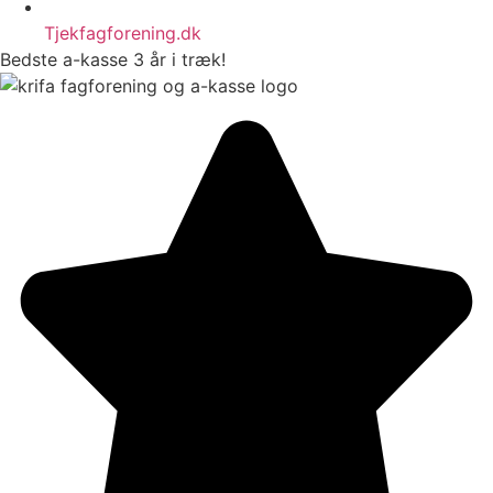
Tjekfagforening.dk
Bedste a-kasse 3 år i træk!