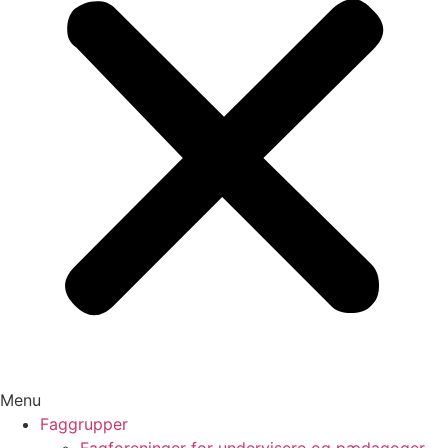
Menu
Faggrupper