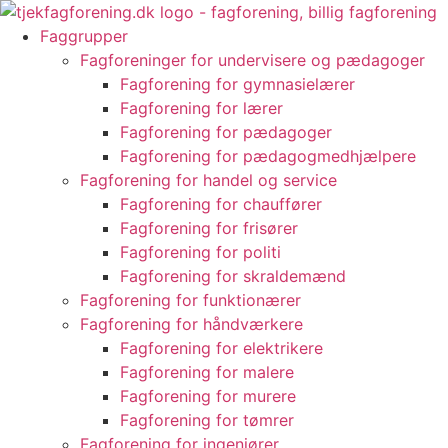
Videre
til
Faggrupper
indhold
Fagforeninger for undervisere og pædagoger
Fagforening for gymnasielærer
Fagforening for lærer
Fagforening for pædagoger
Fagforening for pædagogmedhjælpere
Fagforening for handel og service
Fagforening for chauffører
Fagforening for frisører
Fagforening for politi
Fagforening for skraldemænd
Fagforening for funktionærer
Fagforening for håndværkere
Fagforening for elektrikere
Fagforening for malere
Fagforening for murere
Fagforening for tømrer
Fagforening for ingeniører