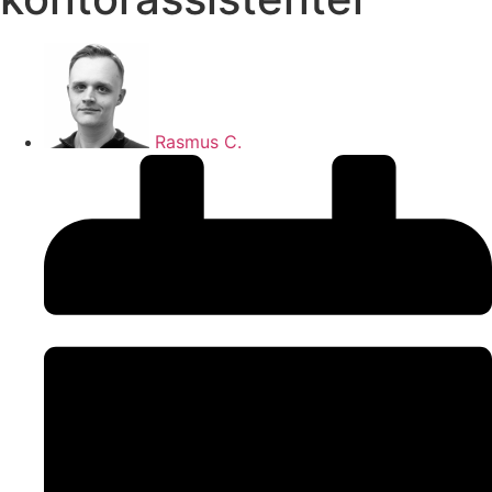
Rasmus C.