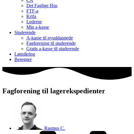
CA
Det Faglige Hus
FTF-a
Krifa
Lederne
Min a-kasse
Studerende
A-kasse til nyuddannede
Fagforening til studerende
Gratis a-kasse til studerende
Lønsikring
Beregner
Fagforening til lagerekspedienter
Rasmus C.