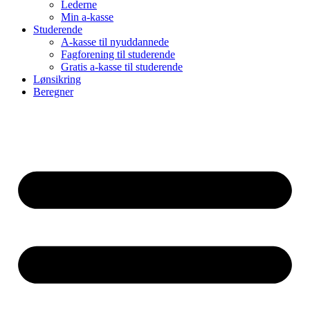
Lederne
Min a-kasse
Studerende
A-kasse til nyuddannede
Fagforening til studerende
Gratis a-kasse til studerende
Lønsikring
Beregner