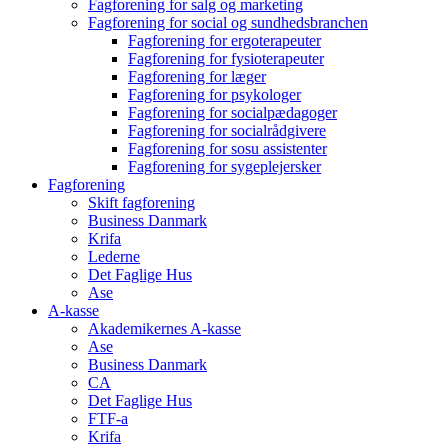
Fagforening for salg og marketing
Fagforening for social og sundhedsbranchen
Fagforening for ergoterapeuter
Fagforening for fysioterapeuter
Fagforening for læger
Fagforening for psykologer
Fagforening for socialpædagoger
Fagforening for socialrådgivere
Fagforening for sosu assistenter
Fagforening for sygeplejersker
Fagforening
Skift fagforening
Business Danmark
Krifa
Lederne
Det Faglige Hus
Ase
A-kasse
Akademikernes A-kasse
Ase
Business Danmark
CA
Det Faglige Hus
FTF-a
Krifa