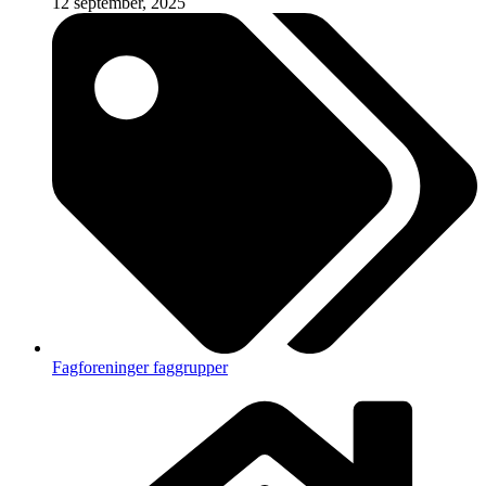
12 september, 2025
Fagforeninger faggrupper