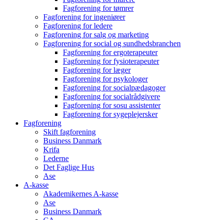
Fagforening for tømrer
Fagforening for ingeniører
Fagforening for ledere
Fagforening for salg og marketing
Fagforening for social og sundhedsbranchen
Fagforening for ergoterapeuter
Fagforening for fysioterapeuter
Fagforening for læger
Fagforening for psykologer
Fagforening for socialpædagoger
Fagforening for socialrådgivere
Fagforening for sosu assistenter
Fagforening for sygeplejersker
Fagforening
Skift fagforening
Business Danmark
Krifa
Lederne
Det Faglige Hus
Ase
A-kasse
Akademikernes A-kasse
Ase
Business Danmark