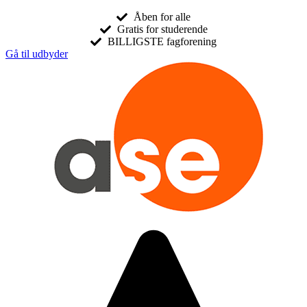
Åben for alle
Gratis for studerende
BILLIGSTE fagforening
Gå til udbyder