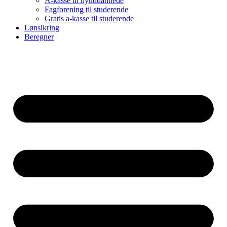
A-kasse til nyuddannede
Fagforening til studerende
Gratis a-kasse til studerende
Lønsikring
Beregner