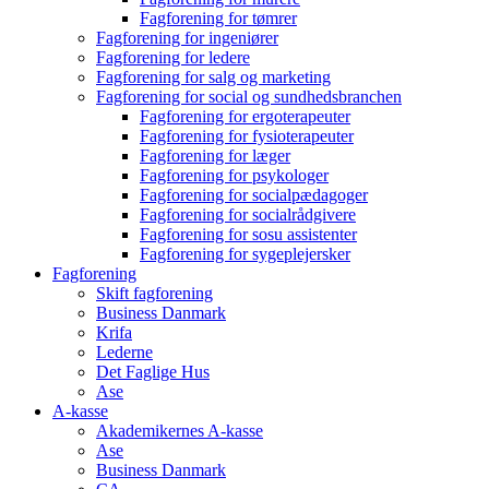
Fagforening for tømrer
Fagforening for ingeniører
Fagforening for ledere
Fagforening for salg og marketing
Fagforening for social og sundhedsbranchen
Fagforening for ergoterapeuter
Fagforening for fysioterapeuter
Fagforening for læger
Fagforening for psykologer
Fagforening for socialpædagoger
Fagforening for socialrådgivere
Fagforening for sosu assistenter
Fagforening for sygeplejersker
Fagforening
Skift fagforening
Business Danmark
Krifa
Lederne
Det Faglige Hus
Ase
A-kasse
Akademikernes A-kasse
Ase
Business Danmark