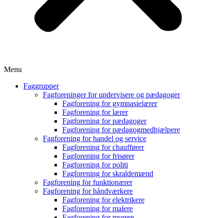
Menu
Faggrupper
Fagforeninger for undervisere og pædagoger
Fagforening for gymnasielærer
Fagforening for lærer
Fagforening for pædagoger
Fagforening for pædagogmedhjælpere
Fagforening for handel og service
Fagforening for chauffører
Fagforening for frisører
Fagforening for politi
Fagforening for skraldemænd
Fagforening for funktionærer
Fagforening for håndværkere
Fagforening for elektrikere
Fagforening for malere
Fagforening for murere