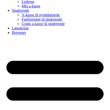
Lederne
Min a-kasse
Studerende
A-kasse til nyuddannede
Fagforening til studerende
Gratis a-kasse til studerende
Lønsikring
Beregner