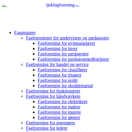
Videre
til
indhold
Faggrupper
Fagforeninger for undervisere og pædagoger
Fagforening for gymnasielærer
Fagforening for lærer
Fagforening for pædagoger
Fagforening for pædagogmedhjælpere
Fagforening for handel og service
Fagforening for chauffører
Fagforening for frisører
Fagforening for politi
Fagforening for skraldemænd
Fagforening for funktionærer
Fagforening for håndværkere
Fagforening for elektrikere
Fagforening for malere
Fagforening for murere
Fagforening for tømrer
Fagforening for ingeniører
Fagforening for ledere