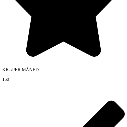
KR. /PER MÅNED
150