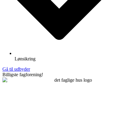
Lønsikring
Gå til udbyder
Billigste fagforening!