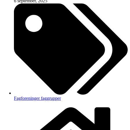
6 september, 2025
Fagforeninger faggrupper