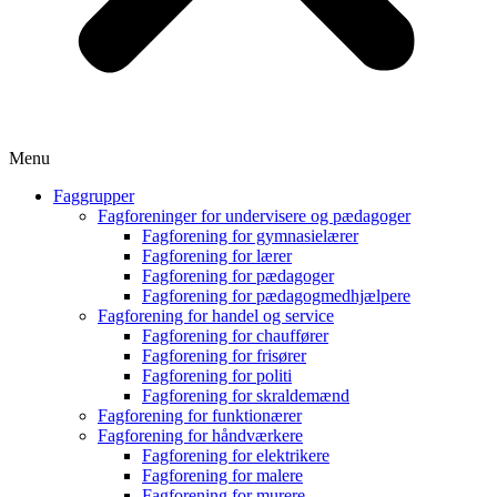
Menu
Faggrupper
Fagforeninger for undervisere og pædagoger
Fagforening for gymnasielærer
Fagforening for lærer
Fagforening for pædagoger
Fagforening for pædagogmedhjælpere
Fagforening for handel og service
Fagforening for chauffører
Fagforening for frisører
Fagforening for politi
Fagforening for skraldemænd
Fagforening for funktionærer
Fagforening for håndværkere
Fagforening for elektrikere
Fagforening for malere
Fagforening for murere