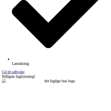
Lønsikring
Gå til udbyder
Billigste fagforening!