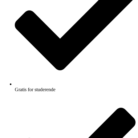
Gratis for studerende