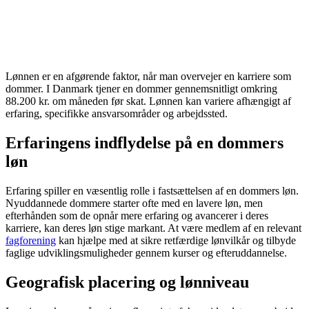
Lønnen er en afgørende faktor, når man overvejer en karriere som
dommer. I Danmark tjener en dommer gennemsnitligt omkring
88.200 kr. om måneden før skat. Lønnen kan variere afhængigt af
erfaring, specifikke ansvarsområder og arbejdssted.
Erfaringens indflydelse på en dommers
løn
Erfaring spiller en væsentlig rolle i fastsættelsen af en dommers løn.
Nyuddannede dommere starter ofte med en lavere løn, men
efterhånden som de opnår mere erfaring og avancerer i deres
karriere, kan deres løn stige markant. At være medlem af en relevant
fagforening
kan hjælpe med at sikre retfærdige lønvilkår og tilbyde
faglige udviklingsmuligheder gennem kurser og efteruddannelse.
Geografisk placering og lønniveau