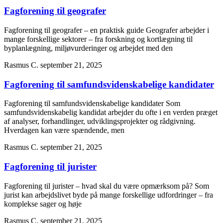
Fagforening til geografer
Fagforening til geografer – en praktisk guide Geografer arbejder i
mange forskellige sektorer – fra forskning og kortlægning til
byplanlægning, miljøvurderinger og arbejdet med den
Rasmus C.
september 21, 2025
Fagforening til samfundsvidenskabelige kandidater
Fagforening til samfundsvidenskabelige kandidater Som
samfundsvidenskabelig kandidat arbejder du ofte i en verden præget
af analyser, forhandlinger, udviklingsprojekter og rådgivning.
Hverdagen kan være spændende, men
Rasmus C.
september 21, 2025
Fagforening til jurister
Fagforening til jurister – hvad skal du være opmærksom på? Som
jurist kan arbejdslivet byde på mange forskellige udfordringer – fra
komplekse sager og høje
Rasmus C.
september 21, 2025