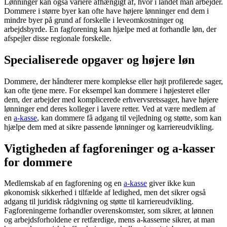
Lønninger kan også variere afhængigt af, hvor i landet man arbejder.
Dommere i større byer kan ofte have højere lønninger end dem i
mindre byer på grund af forskelle i leveomkostninger og
arbejdsbyrde. En fagforening kan hjælpe med at forhandle løn, der
afspejler disse regionale forskelle.
Specialiserede opgaver og højere løn
Dommere, der håndterer mere komplekse eller højt profilerede sager,
kan ofte tjene mere. For eksempel kan dommere i højesteret eller
dem, der arbejder med komplicerede erhvervsretssager, have højere
lønninger end deres kolleger i lavere retter. Ved at være medlem af
en
a-kasse
, kan dommere få adgang til vejledning og støtte, som kan
hjælpe dem med at sikre passende lønninger og karriereudvikling.
Vigtigheden af fagforeninger og a-kasser
for dommere
Medlemskab af en fagforening og en
a-kasse
giver ikke kun
økonomisk sikkerhed i tilfælde af ledighed, men det sikrer også
adgang til juridisk rådgivning og støtte til karriereudvikling.
Fagforeningerne forhandler overenskomster, som sikrer, at lønnen
og arbejdsforholdene er retfærdige, mens a-kasserne sikrer, at man