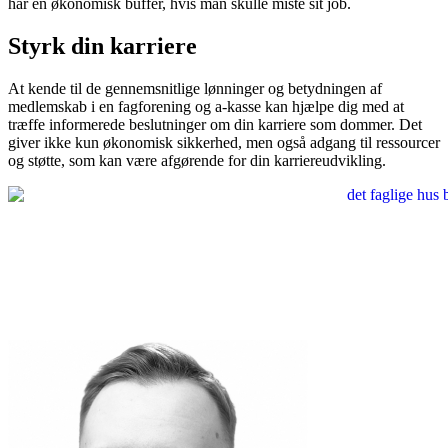
har en økonomisk buffer, hvis man skulle miste sit job.
Styrk din karriere
At kende til de gennemsnitlige lønninger og betydningen af
medlemskab i en fagforening og a-kasse kan hjælpe dig med at
træffe informerede beslutninger om din karriere som dommer. Det
giver ikke kun økonomisk sikkerhed, men også adgang til ressourcer
og støtte, som kan være afgørende for din karriereudvikling.