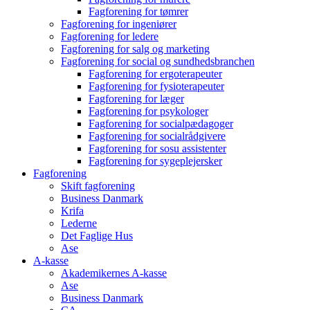
Fagforening for tømrer
Fagforening for ingeniører
Fagforening for ledere
Fagforening for salg og marketing
Fagforening for social og sundhedsbranchen
Fagforening for ergoterapeuter
Fagforening for fysioterapeuter
Fagforening for læger
Fagforening for psykologer
Fagforening for socialpædagoger
Fagforening for socialrådgivere
Fagforening for sosu assistenter
Fagforening for sygeplejersker
Fagforening
Skift fagforening
Business Danmark
Krifa
Lederne
Det Faglige Hus
Ase
A-kasse
Akademikernes A-kasse
Ase
Business Danmark