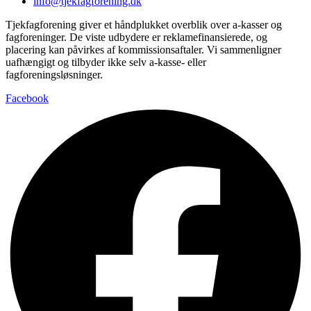
info@tjekfagforening.dk
Tjekfagforening giver et håndplukket overblik over a-kasser og
fagforeninger. De viste udbydere er reklamefinansierede, og
placering kan påvirkes af kommissionsaftaler. Vi sammenligner
uafhængigt og tilbyder ikke selv a-kasse- eller
fagforeningsløsninger.
Facebook