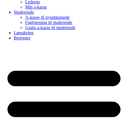
Lederne
Min a-kasse
Studerende
A-kasse til nyuddannede
Fagforening til studerende
Gratis a-kasse til studerende
Lønsikring
Beregner