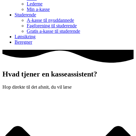
Lederne
Min a-kasse
Studerende
A-kasse til nyuddannede
Fagforening til studerende
Gratis a-kasse til studerende
Lønsikring
Beregner
Hvad tjener en kasseassistent?
Hop direkte til det afsnit, du vil læse