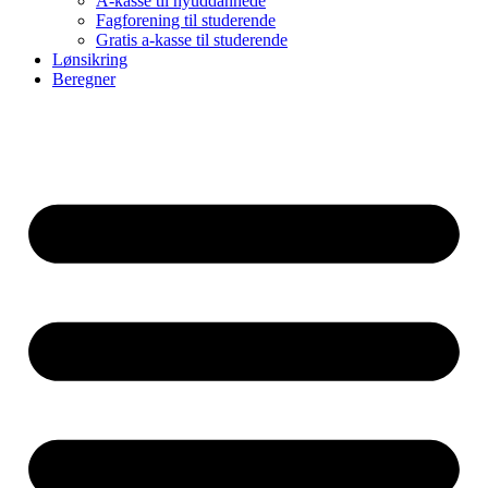
A-kasse til nyuddannede
Fagforening til studerende
Gratis a-kasse til studerende
Lønsikring
Beregner