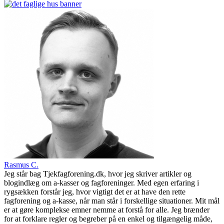
Rasmus C.
Jeg står bag Tjekfagforening.dk, hvor jeg skriver artikler og
blogindlæg om a-kasser og fagforeninger. Med egen erfaring i
rygsækken forstår jeg, hvor vigtigt det er at have den rette
fagforening og a-kasse, når man står i forskellige situationer. Mit mål
er at gøre komplekse emner nemme at forstå for alle. Jeg brænder
for at forklare regler og begreber på en enkel og tilgængelig måde,