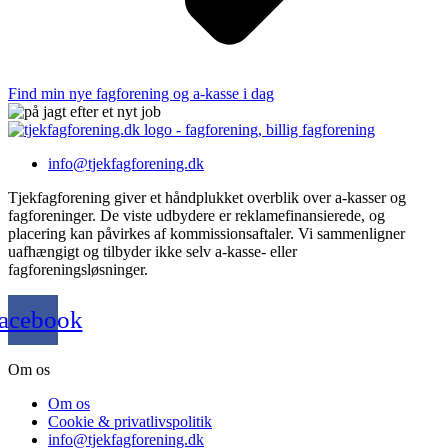
Find min nye fagforening og a-kasse i dag
info@tjekfagforening.dk
Tjekfagforening giver et håndplukket overblik over a-kasser og
fagforeninger. De viste udbydere er reklamefinansierede, og
placering kan påvirkes af kommissionsaftaler. Vi sammenligner
uafhængigt og tilbyder ikke selv a-kasse- eller
fagforeningsløsninger.
acebook
Om os
Om os
Cookie & privatlivspolitik
info@tjekfagforening.dk