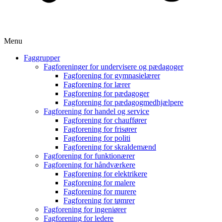
Menu
Faggrupper
Fagforeninger for undervisere og pædagoger
Fagforening for gymnasielærer
Fagforening for lærer
Fagforening for pædagoger
Fagforening for pædagogmedhjælpere
Fagforening for handel og service
Fagforening for chauffører
Fagforening for frisører
Fagforening for politi
Fagforening for skraldemænd
Fagforening for funktionærer
Fagforening for håndværkere
Fagforening for elektrikere
Fagforening for malere
Fagforening for murere
Fagforening for tømrer
Fagforening for ingeniører
Fagforening for ledere