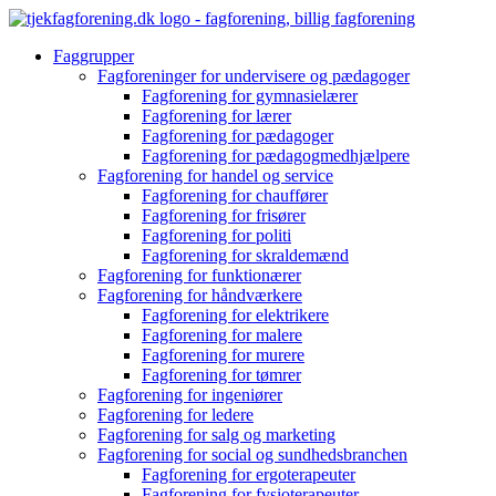
Videre
til
Faggrupper
indhold
Fagforeninger for undervisere og pædagoger
Fagforening for gymnasielærer
Fagforening for lærer
Fagforening for pædagoger
Fagforening for pædagogmedhjælpere
Fagforening for handel og service
Fagforening for chauffører
Fagforening for frisører
Fagforening for politi
Fagforening for skraldemænd
Fagforening for funktionærer
Fagforening for håndværkere
Fagforening for elektrikere
Fagforening for malere
Fagforening for murere
Fagforening for tømrer
Fagforening for ingeniører
Fagforening for ledere
Fagforening for salg og marketing
Fagforening for social og sundhedsbranchen
Fagforening for ergoterapeuter
Fagforening for fysioterapeuter