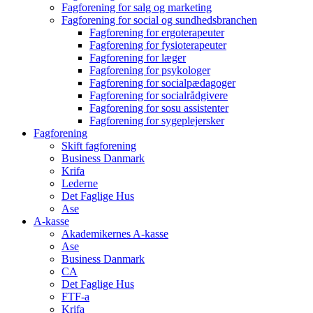
Fagforening for salg og marketing
Fagforening for social og sundhedsbranchen
Fagforening for ergoterapeuter
Fagforening for fysioterapeuter
Fagforening for læger
Fagforening for psykologer
Fagforening for socialpædagoger
Fagforening for socialrådgivere
Fagforening for sosu assistenter
Fagforening for sygeplejersker
Fagforening
Skift fagforening
Business Danmark
Krifa
Lederne
Det Faglige Hus
Ase
A-kasse
Akademikernes A-kasse
Ase
Business Danmark
CA
Det Faglige Hus
FTF-a
Krifa