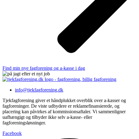
Find min nye fagforening og a-kasse i dag
info@tjekfagforening.dk
Tjekfagforening giver et håndplukket overblik over a-kasser og
fagforeninger. De viste udbydere er reklamefinansierede, og
placering kan påvirkes af kommissionsaftaler. Vi sammenligner
uafhængigt og tilbyder ikke selv a-kasse- eller
fagforeningsløsninger.
Facebook