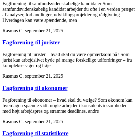
Fagforening til samfundsvidenskabelige kandidater Som
samfundsvidenskabelig kandidat arbejder du ofte i en verden præget
af analyser, forhandlinger, udviklingsprojekter og rådgivning.
Hverdagen kan være spændende, men
Rasmus C.
september 21, 2025
Fagforening til jurister
Fagforening til jurister – hvad skal du være opmærksom på? Som
jurist kan arbejdslivet byde på mange forskellige udfordringer – fra
komplekse sager og høje
Rasmus C.
september 21, 2025
Fagforening til økonomer
Fagforening til økonomer – hvad skal du vælge? Som økonom kan
hverdagen spænde vidt: nogle arbejder i konsulentvirksomheder
med højt arbejdspres og stramme deadlines, andre
Rasmus C.
september 21, 2025
Fagforening til statistikere