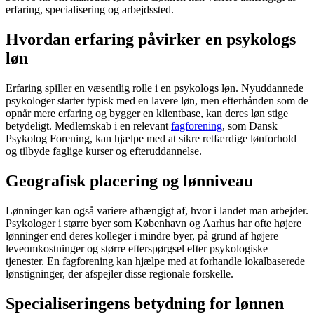
erfaring, specialisering og arbejdssted.
Hvordan erfaring påvirker en psykologs
løn
Erfaring spiller en væsentlig rolle i en psykologs løn. Nyuddannede
psykologer starter typisk med en lavere løn, men efterhånden som de
opnår mere erfaring og bygger en klientbase, kan deres løn stige
betydeligt. Medlemskab i en relevant
fagforening
, som Dansk
Psykolog Forening, kan hjælpe med at sikre retfærdige lønforhold
og tilbyde faglige kurser og efteruddannelse.
Geografisk placering og lønniveau
Lønninger kan også variere afhængigt af, hvor i landet man arbejder.
Psykologer i større byer som København og Aarhus har ofte højere
lønninger end deres kolleger i mindre byer, på grund af højere
leveomkostninger og større efterspørgsel efter psykologiske
tjenester. En fagforening kan hjælpe med at forhandle lokalbaserede
lønstigninger, der afspejler disse regionale forskelle.
Specialiseringens betydning for lønnen