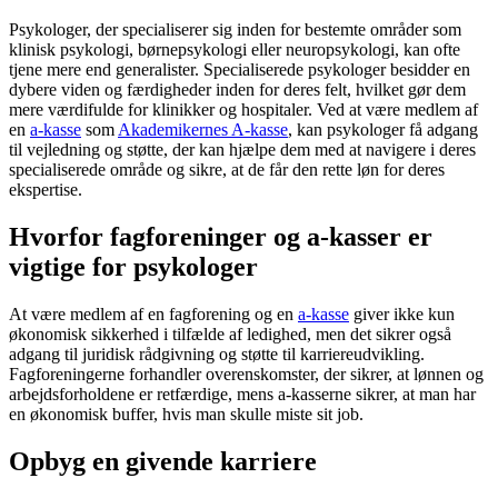
Psykologer, der specialiserer sig inden for bestemte områder som
klinisk psykologi, børnepsykologi eller neuropsykologi, kan ofte
tjene mere end generalister. Specialiserede psykologer besidder en
dybere viden og færdigheder inden for deres felt, hvilket gør dem
mere værdifulde for klinikker og hospitaler. Ved at være medlem af
en
a-kasse
som
Akademikernes A-kasse
, kan psykologer få adgang
til vejledning og støtte, der kan hjælpe dem med at navigere i deres
specialiserede område og sikre, at de får den rette løn for deres
ekspertise.
Hvorfor fagforeninger og a-kasser er
vigtige for psykologer
At være medlem af en fagforening og en
a-kasse
giver ikke kun
økonomisk sikkerhed i tilfælde af ledighed, men det sikrer også
adgang til juridisk rådgivning og støtte til karriereudvikling.
Fagforeningerne forhandler overenskomster, der sikrer, at lønnen og
arbejdsforholdene er retfærdige, mens a-kasserne sikrer, at man har
en økonomisk buffer, hvis man skulle miste sit job.
Opbyg en givende karriere