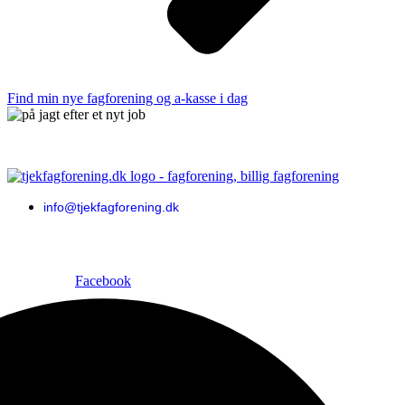
Find min nye fagforening og a-kasse i dag
info@tjekfagforening.dk
Tjekfagforening giver et håndplukket overblik over a-kasser og fagforeninger.
De viste udbydere er reklamefinansierede, og placering kan påvirkes af
kommissionsaftaler. Vi sammenligner uafhængigt og tilbyder ikke selv a-kasse-
eller fagforeningsløsninger.
Facebook