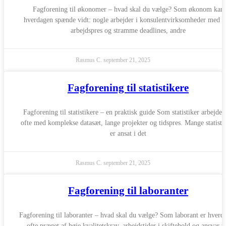
Fagforening til økonomer – hvad skal du vælge? Som økonom kan
hverdagen spænde vidt: nogle arbejder i konsulentvirksomheder med h
arbejdspres og stramme deadlines, andre
Rasmus C.
september 21, 2025
Fagforening til statistikere
Fagforening til statistikere – en praktisk guide Som statistiker arbejder
ofte med komplekse datasæt, lange projekter og tidspres. Mange statisti
er ansat i det
Rasmus C.
september 21, 2025
Fagforening til laboranter
Fagforening til laboranter – hvad skal du vælge? Som laborant er hverd
ofte præget af høje kvalitetskrav, arbejdstider i skiftehold og ansvar f