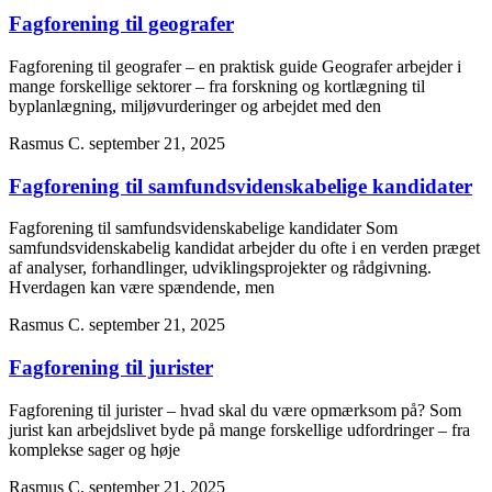
Fagforening til geografer
Fagforening til geografer – en praktisk guide Geografer arbejder i
mange forskellige sektorer – fra forskning og kortlægning til
byplanlægning, miljøvurderinger og arbejdet med den
Rasmus C.
september 21, 2025
Fagforening til samfundsvidenskabelige kandidater
Fagforening til samfundsvidenskabelige kandidater Som
samfundsvidenskabelig kandidat arbejder du ofte i en verden præget
af analyser, forhandlinger, udviklingsprojekter og rådgivning.
Hverdagen kan være spændende, men
Rasmus C.
september 21, 2025
Fagforening til jurister
Fagforening til jurister – hvad skal du være opmærksom på? Som
jurist kan arbejdslivet byde på mange forskellige udfordringer – fra
komplekse sager og høje
Rasmus C.
september 21, 2025