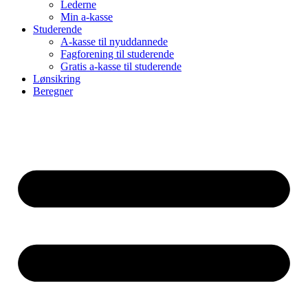
Lederne
Min a-kasse
Studerende
A-kasse til nyuddannede
Fagforening til studerende
Gratis a-kasse til studerende
Lønsikring
Beregner