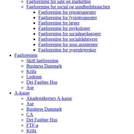
Fagforening for salg og marketing
Fagforening for social og sundhedsbranchen
Fagforening for ergoterapeuter
Fagforening for fysioterapeuter
Fagforening for læger
Fagforening for psykologer
Fagforening for socialpædagoger
Fagforening for socialrådgivere
Fagforening for sosu assistenter
Fagforening for sygeplejersker
Fagforening
Skift fagforening
Business Danmark
Krifa
Lederne
Det Faglige Hus
Ase
A-kasse
Akademikernes A-kasse
Ase
Business Danmark
CA
Det Faglige Hus
FTF-a
Krifa