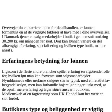
Overvejer du en karriere inden for detailhandlen, er lønnen
formentlig en af de vigtigste faktorer at have med i dine overvejelser.
I Danmark tjener en salgsmedarbejder i butik i gennemsnit omkring
30.200 kr. om måneden før skat. Dog kan lønnen variere en del
afhængigt af erfaring, specialisering og hvilken type butik, man er
ansat i.
Erfaringens betydning for lønnen
Ligesom i de fleste andre brancher spiller erfaring en afgørende rolle
for, hvilken løn man kan forvente som salgsmedarbejder.
Nyuddannede eller uerfarne sælgere starter typisk med en relativt lav
begyndelsesløn, men kan forhandle højere lønninger i takt med, at
de opnår mere erfaring og tager større ansvar i butikken.
Medlemskab af en fagforening som HK Handel kan her være en
stor fordel.
Butikkens type og beliggenhed er vigtig