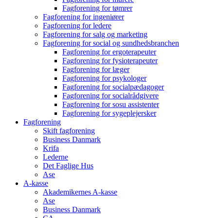
Fagforening for tømrer
Fagforening for ingeniører
Fagforening for ledere
Fagforening for salg og marketing
Fagforening for social og sundhedsbranchen
Fagforening for ergoterapeuter
Fagforening for fysioterapeuter
Fagforening for læger
Fagforening for psykologer
Fagforening for socialpædagoger
Fagforening for socialrådgivere
Fagforening for sosu assistenter
Fagforening for sygeplejersker
Fagforening
Skift fagforening
Business Danmark
Krifa
Lederne
Det Faglige Hus
Ase
A-kasse
Akademikernes A-kasse
Ase
Business Danmark