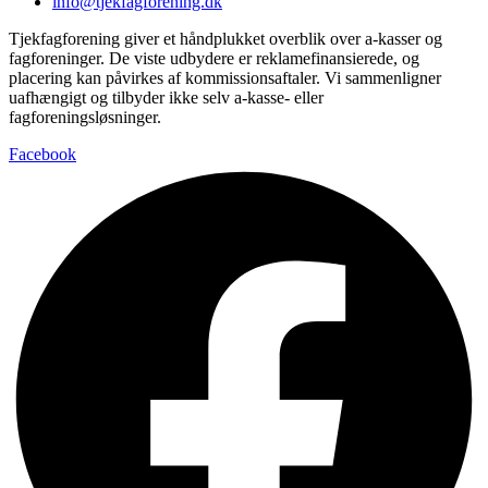
info@tjekfagforening.dk
Tjekfagforening giver et håndplukket overblik over a-kasser og
fagforeninger. De viste udbydere er reklamefinansierede, og
placering kan påvirkes af kommissionsaftaler. Vi sammenligner
uafhængigt og tilbyder ikke selv a-kasse- eller
fagforeningsløsninger.
Facebook