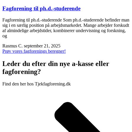
Fagforening til ph.d.-studerende
Fagforening til ph.d.-studerende Som ph.d.-studerende befinder man
sig i en særlig position på arbejdsmarkedet. Mange arbejder forskudt
af almindelige arbejdstider, kombinerer undervisning og forskning,
og
Rasmus C.
september 21, 2025
Prøv vores fagforenings beregner!
Leder du efter din nye a-kasse eller
fagforening?
Find den her hos Tjekfagforening.dk