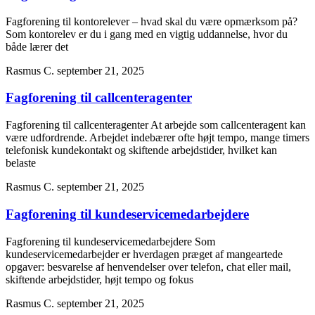
Fagforening til kontorelever – hvad skal du være opmærksom på?
Som kontorelev er du i gang med en vigtig uddannelse, hvor du
både lærer det
Rasmus C.
september 21, 2025
Fagforening til callcenteragenter
Fagforening til callcenteragenter At arbejde som callcenteragent kan
være udfordrende. Arbejdet indebærer ofte højt tempo, mange timers
telefonisk kundekontakt og skiftende arbejdstider, hvilket kan
belaste
Rasmus C.
september 21, 2025
Fagforening til kundeservicemedarbejdere
Fagforening til kundeservicemedarbejdere Som
kundeservicemedarbejder er hverdagen præget af mangeartede
opgaver: besvarelse af henvendelser over telefon, chat eller mail,
skiftende arbejdstider, højt tempo og fokus
Rasmus C.
september 21, 2025