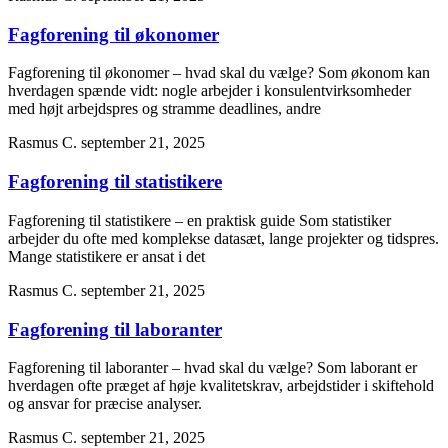
Fagforening til økonomer
Fagforening til økonomer – hvad skal du vælge? Som økonom kan
hverdagen spænde vidt: nogle arbejder i konsulentvirksomheder
med højt arbejdspres og stramme deadlines, andre
Rasmus C.
september 21, 2025
Fagforening til statistikere
Fagforening til statistikere – en praktisk guide Som statistiker
arbejder du ofte med komplekse datasæt, lange projekter og tidspres.
Mange statistikere er ansat i det
Rasmus C.
september 21, 2025
Fagforening til laboranter
Fagforening til laboranter – hvad skal du vælge? Som laborant er
hverdagen ofte præget af høje kvalitetskrav, arbejdstider i skiftehold
og ansvar for præcise analyser.
Rasmus C.
september 21, 2025