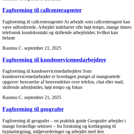
Fagforening til callcenteragenter
Fagforening til callcenteragenter At arbejde som callcenteragent kan
være udfordrende. Arbejdet indebærer ofte højt tempo, mange timers
telefonisk kundekontakt og skiftende arbejdstider, hvilket kan
belaste
Rasmus C.
september 21, 2025
Fagforening til kundeservicemedarbejdere
Fagforening til kundeservicemedarbejdere Som
kundeservicemedarbejder er hverdagen præget af mangeartede
opgaver: besvarelse af henvendelser over telefon, chat eller mail,
skiftende arbejdstider, højt tempo og fokus
Rasmus C.
september 21, 2025
Fagforening til geografer
Fagforening til geografer – en praktisk guide Geografer arbejder i
mange forskellige sektorer – fra forskning og kortlægning til
byplanlægning, miljøvurderinger og arbejdet med den