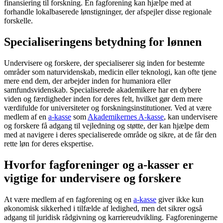
finansiering til forskning. En fagforening kan hjælpe med at
forhandle lokalbaserede lønstigninger, der afspejler disse regionale
forskelle.
Specialiseringens betydning for lønnen
Undervisere og forskere, der specialiserer sig inden for bestemte
områder som naturvidenskab, medicin eller teknologi, kan ofte tjene
mere end dem, der arbejder inden for humaniora eller
samfundsvidenskab. Specialiserede akademikere har en dybere
viden og færdigheder inden for deres felt, hvilket gør dem mere
værdifulde for universiteter og forskningsinstitutioner. Ved at være
medlem af en
a-kasse
som
Akademikernes A-kasse
, kan undervisere
og forskere få adgang til vejledning og støtte, der kan hjælpe dem
med at navigere i deres specialiserede område og sikre, at de får den
rette løn for deres ekspertise.
Hvorfor fagforeninger og a-kasser er
vigtige for undervisere og forskere
At være medlem af en fagforening og en
a-kasse
giver ikke kun
økonomisk sikkerhed i tilfælde af ledighed, men det sikrer også
adgang til juridisk rådgivning og karriereudvikling. Fagforeningerne