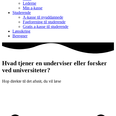
Lederne
Min a-kasse
Studerende
A-kasse til nyuddannede
Fagforening til studerende
Gratis a-kasse til studerende
Lønsikring
Beregner
Hvad tjener en underviser eller forsker
ved universiteter?
Hop direkte til det afsnit, du vil læse