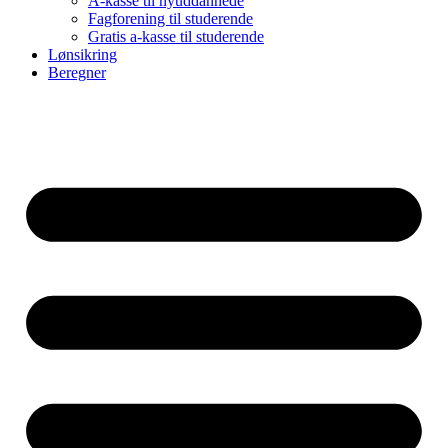
A-kasse til nyuddannede
Fagforening til studerende
Gratis a-kasse til studerende
Lønsikring
Beregner