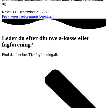
og
Rasmus C.
september 21, 2025
Prøv vores fagforenings beregner!
Leder du efter din nye a-kasse eller
fagforening?
Find den her hos Tjekfagforening.dk