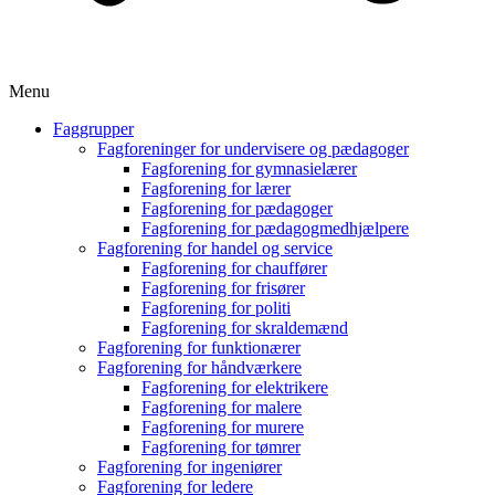
Menu
Faggrupper
Fagforeninger for undervisere og pædagoger
Fagforening for gymnasielærer
Fagforening for lærer
Fagforening for pædagoger
Fagforening for pædagogmedhjælpere
Fagforening for handel og service
Fagforening for chauffører
Fagforening for frisører
Fagforening for politi
Fagforening for skraldemænd
Fagforening for funktionærer
Fagforening for håndværkere
Fagforening for elektrikere
Fagforening for malere
Fagforening for murere
Fagforening for tømrer
Fagforening for ingeniører
Fagforening for ledere