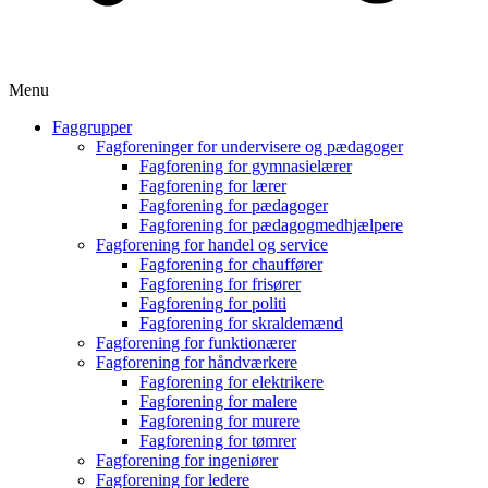
Menu
Faggrupper
Fagforeninger for undervisere og pædagoger
Fagforening for gymnasielærer
Fagforening for lærer
Fagforening for pædagoger
Fagforening for pædagogmedhjælpere
Fagforening for handel og service
Fagforening for chauffører
Fagforening for frisører
Fagforening for politi
Fagforening for skraldemænd
Fagforening for funktionærer
Fagforening for håndværkere
Fagforening for elektrikere
Fagforening for malere
Fagforening for murere
Fagforening for tømrer
Fagforening for ingeniører
Fagforening for ledere