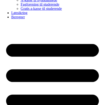
A-kasse til nyuddannede
Fagforening til studerende
Gratis a-kasse til studerende
Lønsikring
Beregner