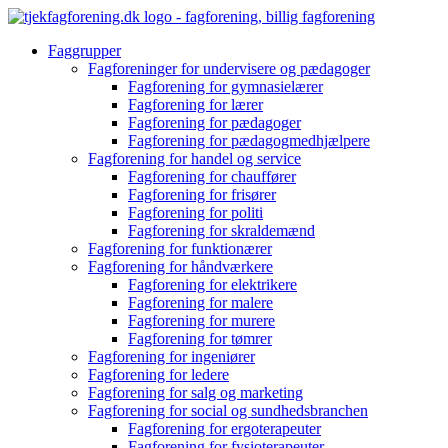
Videre
til
Faggrupper
indhold
Fagforeninger for undervisere og pædagoger
Fagforening for gymnasielærer
Fagforening for lærer
Fagforening for pædagoger
Fagforening for pædagogmedhjælpere
Fagforening for handel og service
Fagforening for chauffører
Fagforening for frisører
Fagforening for politi
Fagforening for skraldemænd
Fagforening for funktionærer
Fagforening for håndværkere
Fagforening for elektrikere
Fagforening for malere
Fagforening for murere
Fagforening for tømrer
Fagforening for ingeniører
Fagforening for ledere
Fagforening for salg og marketing
Fagforening for social og sundhedsbranchen
Fagforening for ergoterapeuter
Fagforening for fysioterapeuter