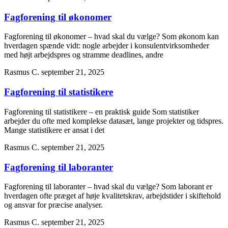
Fagforening til økonomer
Fagforening til økonomer – hvad skal du vælge? Som økonom kan
hverdagen spænde vidt: nogle arbejder i konsulentvirksomheder
med højt arbejdspres og stramme deadlines, andre
Rasmus C.
september 21, 2025
Fagforening til statistikere
Fagforening til statistikere – en praktisk guide Som statistiker
arbejder du ofte med komplekse datasæt, lange projekter og tidspres.
Mange statistikere er ansat i det
Rasmus C.
september 21, 2025
Fagforening til laboranter
Fagforening til laboranter – hvad skal du vælge? Som laborant er
hverdagen ofte præget af høje kvalitetskrav, arbejdstider i skiftehold
og ansvar for præcise analyser.
Rasmus C.
september 21, 2025