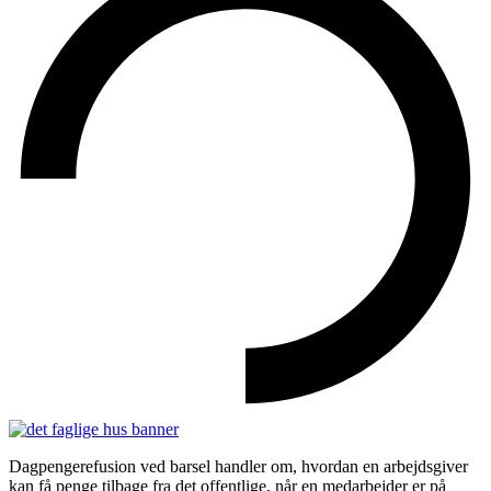
Dagpengerefusion ved barsel handler om, hvordan en arbejdsgiver
kan få penge tilbage fra det offentlige, når en medarbejder er på