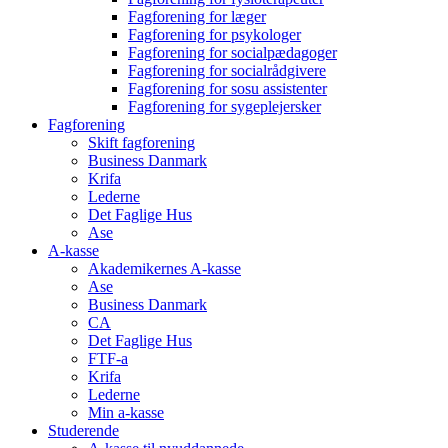
Fagforening for læger
Fagforening for psykologer
Fagforening for socialpædagoger
Fagforening for socialrådgivere
Fagforening for sosu assistenter
Fagforening for sygeplejersker
Fagforening
Skift fagforening
Business Danmark
Krifa
Lederne
Det Faglige Hus
Ase
A-kasse
Akademikernes A-kasse
Ase
Business Danmark
CA
Det Faglige Hus
FTF-a
Krifa
Lederne
Min a-kasse
Studerende