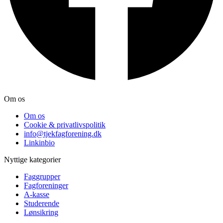
Om os
Om os
Cookie & privatlivspolitik
info@tjekfagforening.dk
Linkinbio
Nyttige kategorier
Faggrupper
Fagforeninger
A-kasse
Studerende
Lønsikring