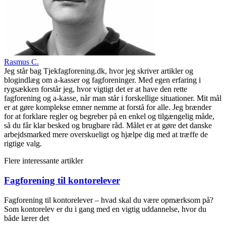
Rasmus C.
Jeg står bag Tjekfagforening.dk, hvor jeg skriver artikler og
blogindlæg om a-kasser og fagforeninger. Med egen erfaring i
rygsækken forstår jeg, hvor vigtigt det er at have den rette
fagforening og a-kasse, når man står i forskellige situationer. Mit mål
er at gøre komplekse emner nemme at forstå for alle. Jeg brænder
for at forklare regler og begreber på en enkel og tilgængelig måde,
så du får klar besked og brugbare råd. Målet er at gøre det danske
arbejdsmarked mere overskueligt og hjælpe dig med at træffe de
rigtige valg.
Flere interessante artikler
Fagforening til kontorelever
Fagforening til kontorelever – hvad skal du være opmærksom på?
Som kontorelev er du i gang med en vigtig uddannelse, hvor du
både lærer det