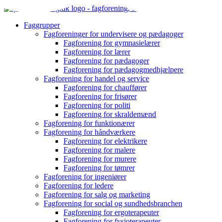
Videre
til
Faggrupper
indhold
Fagforeninger for undervisere og pædagoger
Fagforening for gymnasielærer
Fagforening for lærer
Fagforening for pædagoger
Fagforening for pædagogmedhjælpere
Fagforening for handel og service
Fagforening for chauffører
Fagforening for frisører
Fagforening for politi
Fagforening for skraldemænd
Fagforening for funktionærer
Fagforening for håndværkere
Fagforening for elektrikere
Fagforening for malere
Fagforening for murere
Fagforening for tømrer
Fagforening for ingeniører
Fagforening for ledere
Fagforening for salg og marketing
Fagforening for social og sundhedsbranchen
Fagforening for ergoterapeuter
Fagforening for fysioterapeuter