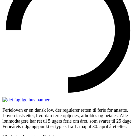
Ferieloven er en dansk lov, der regulerer retten til ferie for ansatte.
Loven fastsætter, hvordan ferie optjenes, afholdes og betales. Alle
lønmodtagere har ret til 5 ugers ferie om året, som svarer til 25 dage.
Ferieårets udgangspunkt er typisk fra 1. maj til 30. april året efter.