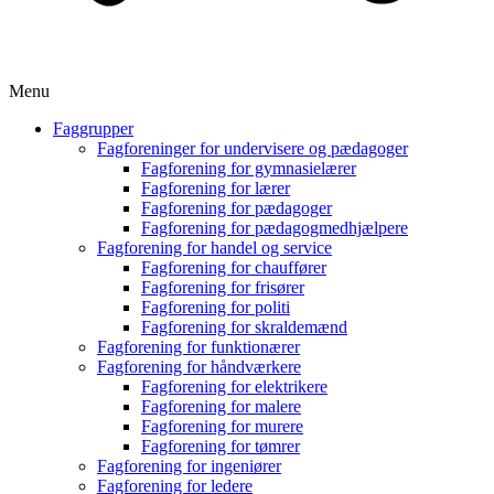
Menu
Faggrupper
Fagforeninger for undervisere og pædagoger
Fagforening for gymnasielærer
Fagforening for lærer
Fagforening for pædagoger
Fagforening for pædagogmedhjælpere
Fagforening for handel og service
Fagforening for chauffører
Fagforening for frisører
Fagforening for politi
Fagforening for skraldemænd
Fagforening for funktionærer
Fagforening for håndværkere
Fagforening for elektrikere
Fagforening for malere
Fagforening for murere
Fagforening for tømrer
Fagforening for ingeniører
Fagforening for ledere