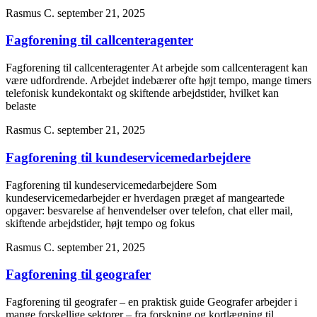
Rasmus C.
september 21, 2025
Fagforening til callcenteragenter
Fagforening til callcenteragenter At arbejde som callcenteragent kan
være udfordrende. Arbejdet indebærer ofte højt tempo, mange timers
telefonisk kundekontakt og skiftende arbejdstider, hvilket kan
belaste
Rasmus C.
september 21, 2025
Fagforening til kundeservicemedarbejdere
Fagforening til kundeservicemedarbejdere Som
kundeservicemedarbejder er hverdagen præget af mangeartede
opgaver: besvarelse af henvendelser over telefon, chat eller mail,
skiftende arbejdstider, højt tempo og fokus
Rasmus C.
september 21, 2025
Fagforening til geografer
Fagforening til geografer – en praktisk guide Geografer arbejder i
mange forskellige sektorer – fra forskning og kortlægning til