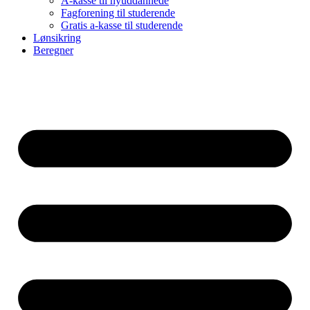
A-kasse til nyuddannede
Fagforening til studerende
Gratis a-kasse til studerende
Lønsikring
Beregner