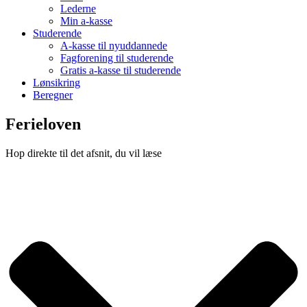
Lederne
Min a-kasse
Studerende
A-kasse til nyuddannede
Fagforening til studerende
Gratis a-kasse til studerende
Lønsikring
Beregner
Ferieloven
Hop direkte til det afsnit, du vil læse