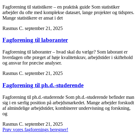
Fagforening til statistikere – en praktisk guide Som statistiker
arbejder du ofte med komplekse datasæt, lange projekter og tidspres.
Mange statistikere er ansat i det
Rasmus C.
september 21, 2025
Fagforening til laboranter
Fagforening til laboranter – hvad skal du vælge? Som laborant er
hverdagen ofte præget af høje kvalitetskrav, arbejdstider i skiftehold
og ansvar for præcise analyser.
Rasmus C.
september 21, 2025
Fagforening til ph.d.-studerende
Fagforening til ph.d.-studerende Som ph.d.-studerende befinder man
sig i en særlig position på arbejdsmarkedet. Mange arbejder forskudt
af almindelige arbejdstider, kombinerer undervisning og forskning,
og
Rasmus C.
september 21, 2025
Prøv vores fagforenings beregner!