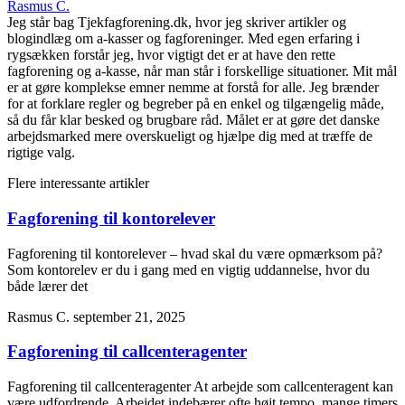
Rasmus C.
Jeg står bag Tjekfagforening.dk, hvor jeg skriver artikler og
blogindlæg om a-kasser og fagforeninger. Med egen erfaring i
rygsækken forstår jeg, hvor vigtigt det er at have den rette
fagforening og a-kasse, når man står i forskellige situationer. Mit mål
er at gøre komplekse emner nemme at forstå for alle. Jeg brænder
for at forklare regler og begreber på en enkel og tilgængelig måde,
så du får klar besked og brugbare råd. Målet er at gøre det danske
arbejdsmarked mere overskueligt og hjælpe dig med at træffe de
rigtige valg.
Flere interessante artikler
Fagforening til kontorelever
Fagforening til kontorelever – hvad skal du være opmærksom på?
Som kontorelev er du i gang med en vigtig uddannelse, hvor du
både lærer det
Rasmus C.
september 21, 2025
Fagforening til callcenteragenter
Fagforening til callcenteragenter At arbejde som callcenteragent kan
være udfordrende. Arbejdet indebærer ofte højt tempo, mange timers