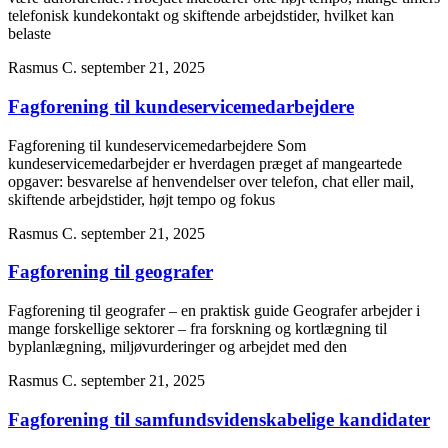
telefonisk kundekontakt og skiftende arbejdstider, hvilket kan
belaste
Rasmus C.
september 21, 2025
Fagforening til kundeservicemedarbejdere
Fagforening til kundeservicemedarbejdere Som
kundeservicemedarbejder er hverdagen præget af mangeartede
opgaver: besvarelse af henvendelser over telefon, chat eller mail,
skiftende arbejdstider, højt tempo og fokus
Rasmus C.
september 21, 2025
Fagforening til geografer
Fagforening til geografer – en praktisk guide Geografer arbejder i
mange forskellige sektorer – fra forskning og kortlægning til
byplanlægning, miljøvurderinger og arbejdet med den
Rasmus C.
september 21, 2025
Fagforening til samfundsvidenskabelige kandidater