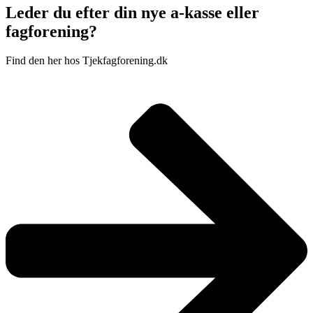
Leder du efter din nye a-kasse eller
fagforening?
Find den her hos Tjekfagforening.dk