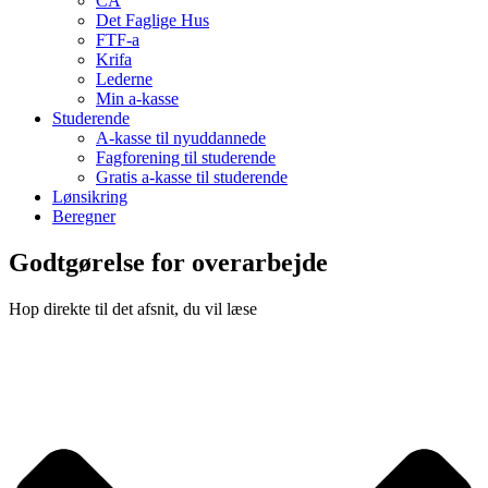
CA
Det Faglige Hus
FTF-a
Krifa
Lederne
Min a-kasse
Studerende
A-kasse til nyuddannede
Fagforening til studerende
Gratis a-kasse til studerende
Lønsikring
Beregner
Godtgørelse for overarbejde
Hop direkte til det afsnit, du vil læse