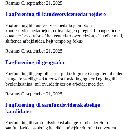
Rasmus C.
september 21, 2025
Fagforening til kundeservicemedarbejdere
Fagforening til kundeservicemedarbejdere Som
kundeservicemedarbejder er hverdagen præget af mangeartede
opgaver: besvarelse af henvendelser over telefon, chat eller mail,
skiftende arbejdstider, højt tempo og fokus
Rasmus C.
september 21, 2025
Fagforening til geografer
Fagforening til geografer – en praktisk guide Geografer arbejder i
mange forskellige sektorer – fra forskning og kortlægning til
byplanlægning, miljøvurderinger og arbejdet med den
Rasmus C.
september 21, 2025
Fagforening til samfundsvidenskabelige
kandidater
Fagforening til samfundsvidenskabelige kandidater Som
samfundsvidenskabelig kandidat arbejder du ofte i en verden