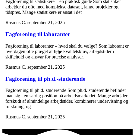
Fagforening til statistikere – en praktisk guide Som statistiker
arbejder du ofte med komplekse datasæt, lange projekter og
tidspres. Mange statistikere er ansat i det
Rasmus C.
september 21, 2025
Fagforening til laboranter
Fagforening til laboranter – hvad skal du vælge? Som laborant er
hverdagen ofte præget af høje kvalitetskrav, arbejdstider i
skiftehold og ansvar for præcise analyser.
Rasmus C.
september 21, 2025
Fagforening til ph.d.-studerende
Fagforening til ph.d.-studerende Som ph.d.-studerende befinder
man sig i en særlig position på arbejdsmarkedet. Mange arbejder
forskudt af almindelige arbejdstider, kombinerer undervisning og
forskning, og
Rasmus C.
september 21, 2025