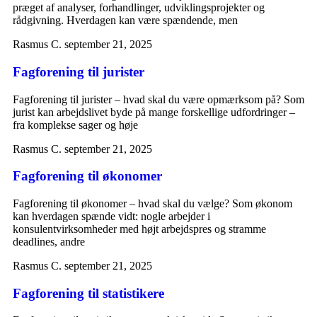
præget af analyser, forhandlinger, udviklingsprojekter og
rådgivning. Hverdagen kan være spændende, men
Rasmus C.
september 21, 2025
Fagforening til jurister
Fagforening til jurister – hvad skal du være opmærksom på? Som
jurist kan arbejdslivet byde på mange forskellige udfordringer –
fra komplekse sager og høje
Rasmus C.
september 21, 2025
Fagforening til økonomer
Fagforening til økonomer – hvad skal du vælge? Som økonom
kan hverdagen spænde vidt: nogle arbejder i
konsulentvirksomheder med højt arbejdspres og stramme
deadlines, andre
Rasmus C.
september 21, 2025
Fagforening til statistikere