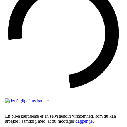
En bibeskæftigelse er en selvstændig virksomhed, som du kan
arbejde i samtidig med, at du modtager
dagpenge
.