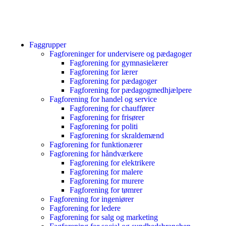
Faggrupper
Fagforeninger for undervisere og pædagoger
Fagforening for gymnasielærer
Fagforening for lærer
Fagforening for pædagoger
Fagforening for pædagogmedhjælpere
Fagforening for handel og service
Fagforening for chauffører
Fagforening for frisører
Fagforening for politi
Fagforening for skraldemænd
Fagforening for funktionærer
Fagforening for håndværkere
Fagforening for elektrikere
Fagforening for malere
Fagforening for murere
Fagforening for tømrer
Fagforening for ingeniører
Fagforening for ledere
Fagforening for salg og marketing