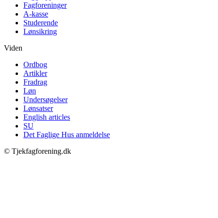
Fagforeninger
A-kasse
Studerende
Lønsikring
Viden
Ordbog
Artikler
Fradrag
Løn
Undersøgelser
Lønsatser
English articles
SU
Det Faglige Hus anmeldelse
© Tjekfagforening.dk