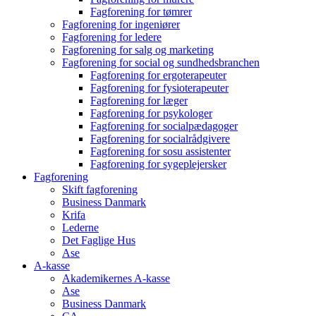
Fagforening for tømrer
Fagforening for ingeniører
Fagforening for ledere
Fagforening for salg og marketing
Fagforening for social og sundhedsbranchen
Fagforening for ergoterapeuter
Fagforening for fysioterapeuter
Fagforening for læger
Fagforening for psykologer
Fagforening for socialpædagoger
Fagforening for socialrådgivere
Fagforening for sosu assistenter
Fagforening for sygeplejersker
Fagforening
Skift fagforening
Business Danmark
Krifa
Lederne
Det Faglige Hus
Ase
A-kasse
Akademikernes A-kasse
Ase
Business Danmark