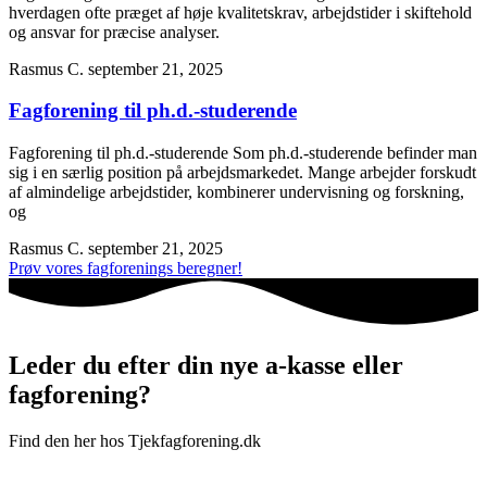
hverdagen ofte præget af høje kvalitetskrav, arbejdstider i skiftehold
og ansvar for præcise analyser.
Rasmus C.
september 21, 2025
Fagforening til ph.d.-studerende
Fagforening til ph.d.-studerende Som ph.d.-studerende befinder man
sig i en særlig position på arbejdsmarkedet. Mange arbejder forskudt
af almindelige arbejdstider, kombinerer undervisning og forskning,
og
Rasmus C.
september 21, 2025
Prøv vores fagforenings beregner!
Leder du efter din nye a-kasse eller
fagforening?
Find den her hos Tjekfagforening.dk