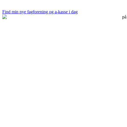
Find min nye fagforening og a-kasse i dag