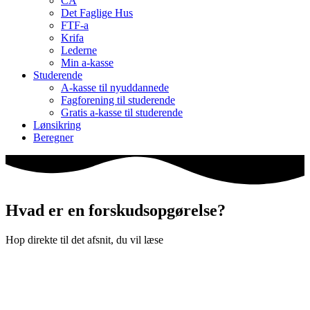
CA
Det Faglige Hus
FTF-a
Krifa
Lederne
Min a-kasse
Studerende
A-kasse til nyuddannede
Fagforening til studerende
Gratis a-kasse til studerende
Lønsikring
Beregner
Hvad er en forskudsopgørelse?
Hop direkte til det afsnit, du vil læse