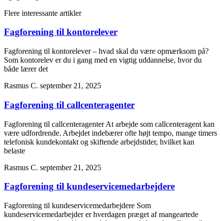
Flere interessante artikler
Fagforening til kontorelever
Fagforening til kontorelever – hvad skal du være opmærksom på?
Som kontorelev er du i gang med en vigtig uddannelse, hvor du
både lærer det
Rasmus C.
september 21, 2025
Fagforening til callcenteragenter
Fagforening til callcenteragenter At arbejde som callcenteragent kan
være udfordrende. Arbejdet indebærer ofte højt tempo, mange timers
telefonisk kundekontakt og skiftende arbejdstider, hvilket kan
belaste
Rasmus C.
september 21, 2025
Fagforening til kundeservicemedarbejdere
Fagforening til kundeservicemedarbejdere Som
kundeservicemedarbejder er hverdagen præget af mangeartede