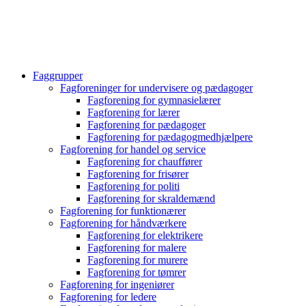
Videre
til
indhold
Faggrupper
Fagforeninger for undervisere og pædagoger
Fagforening for gymnasielærer
Fagforening for lærer
Fagforening for pædagoger
Fagforening for pædagogmedhjælpere
Fagforening for handel og service
Fagforening for chauffører
Fagforening for frisører
Fagforening for politi
Fagforening for skraldemænd
Fagforening for funktionærer
Fagforening for håndværkere
Fagforening for elektrikere
Fagforening for malere
Fagforening for murere
Fagforening for tømrer
Fagforening for ingeniører
Fagforening for ledere