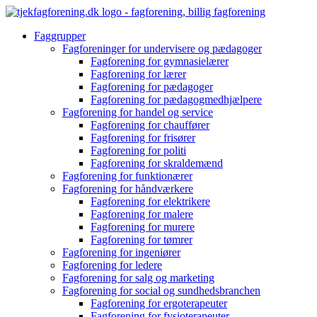
Videre
til
Faggrupper
indhold
Fagforeninger for undervisere og pædagoger
Fagforening for gymnasielærer
Fagforening for lærer
Fagforening for pædagoger
Fagforening for pædagogmedhjælpere
Fagforening for handel og service
Fagforening for chauffører
Fagforening for frisører
Fagforening for politi
Fagforening for skraldemænd
Fagforening for funktionærer
Fagforening for håndværkere
Fagforening for elektrikere
Fagforening for malere
Fagforening for murere
Fagforening for tømrer
Fagforening for ingeniører
Fagforening for ledere
Fagforening for salg og marketing
Fagforening for social og sundhedsbranchen
Fagforening for ergoterapeuter
Fagforening for fysioterapeuter