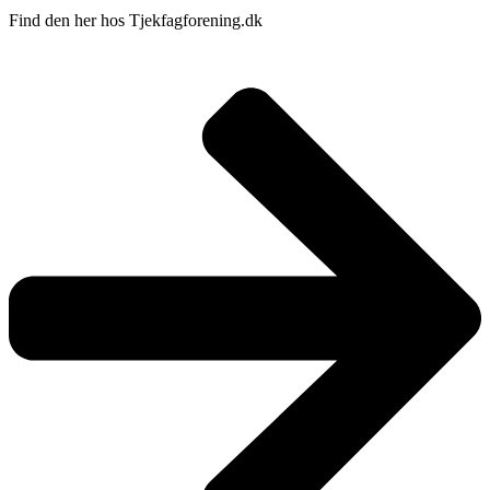
Find den her hos Tjekfagforening.dk