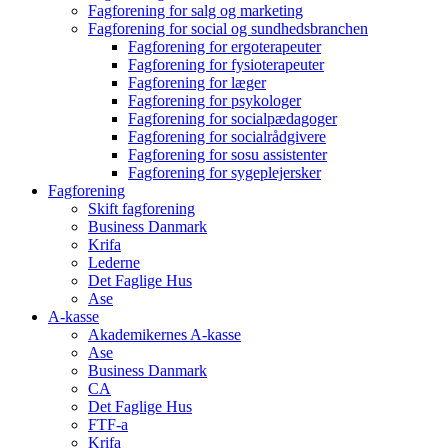
Fagforening for salg og marketing
Fagforening for social og sundhedsbranchen
Fagforening for ergoterapeuter
Fagforening for fysioterapeuter
Fagforening for læger
Fagforening for psykologer
Fagforening for socialpædagoger
Fagforening for socialrådgivere
Fagforening for sosu assistenter
Fagforening for sygeplejersker
Fagforening
Skift fagforening
Business Danmark
Krifa
Lederne
Det Faglige Hus
Ase
A-kasse
Akademikernes A-kasse
Ase
Business Danmark
CA
Det Faglige Hus
FTF-a
Krifa