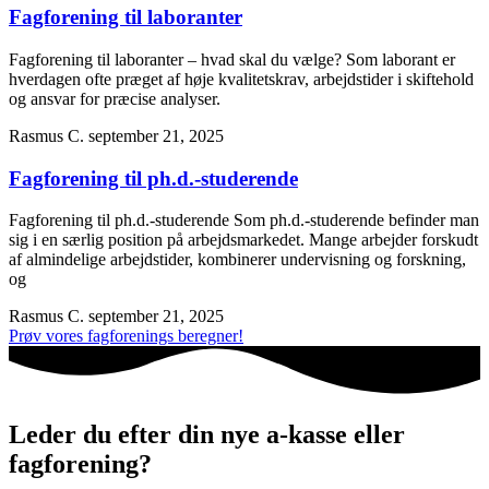
Fagforening til laboranter
Fagforening til laboranter – hvad skal du vælge? Som laborant er
hverdagen ofte præget af høje kvalitetskrav, arbejdstider i skiftehold
og ansvar for præcise analyser.
Rasmus C.
september 21, 2025
Fagforening til ph.d.-studerende
Fagforening til ph.d.-studerende Som ph.d.-studerende befinder man
sig i en særlig position på arbejdsmarkedet. Mange arbejder forskudt
af almindelige arbejdstider, kombinerer undervisning og forskning,
og
Rasmus C.
september 21, 2025
Prøv vores fagforenings beregner!
Leder du efter din nye a-kasse eller
fagforening?