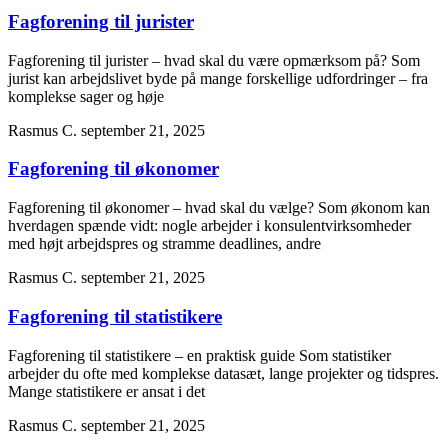
Fagforening til jurister
Fagforening til jurister – hvad skal du være opmærksom på? Som
jurist kan arbejdslivet byde på mange forskellige udfordringer – fra
komplekse sager og høje
Rasmus C.
september 21, 2025
Fagforening til økonomer
Fagforening til økonomer – hvad skal du vælge? Som økonom kan
hverdagen spænde vidt: nogle arbejder i konsulentvirksomheder
med højt arbejdspres og stramme deadlines, andre
Rasmus C.
september 21, 2025
Fagforening til statistikere
Fagforening til statistikere – en praktisk guide Som statistiker
arbejder du ofte med komplekse datasæt, lange projekter og tidspres.
Mange statistikere er ansat i det
Rasmus C.
september 21, 2025