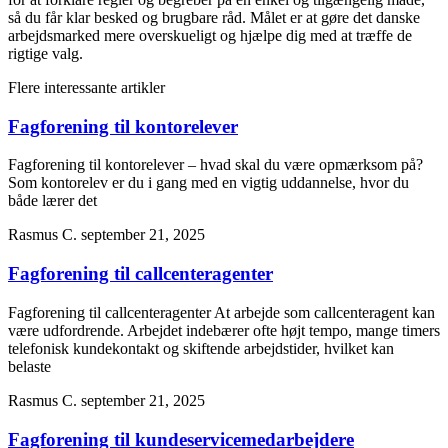
så du får klar besked og brugbare råd. Målet er at gøre det danske
arbejdsmarked mere overskueligt og hjælpe dig med at træffe de
rigtige valg.
Flere interessante artikler
Fagforening til kontorelever
Fagforening til kontorelever – hvad skal du være opmærksom på?
Som kontorelev er du i gang med en vigtig uddannelse, hvor du
både lærer det
Rasmus C.
september 21, 2025
Fagforening til callcenteragenter
Fagforening til callcenteragenter At arbejde som callcenteragent kan
være udfordrende. Arbejdet indebærer ofte højt tempo, mange timers
telefonisk kundekontakt og skiftende arbejdstider, hvilket kan
belaste
Rasmus C.
september 21, 2025
Fagforening til kundeservicemedarbejdere