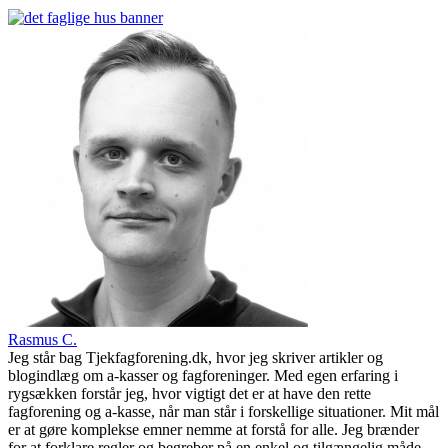
Rasmus C.
Jeg står bag Tjekfagforening.dk, hvor jeg skriver artikler og
blogindlæg om a-kasser og fagforeninger. Med egen erfaring i
rygsækken forstår jeg, hvor vigtigt det er at have den rette
fagforening og a-kasse, når man står i forskellige situationer. Mit mål
er at gøre komplekse emner nemme at forstå for alle. Jeg brænder
for at forklare regler og begreber på en enkel og tilgængelig måde,