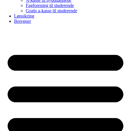
A-kasse til nyuddannede
Fagforening til studerende
Gratis a-kasse til studerende
Lønsikring
Beregner