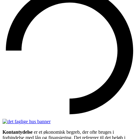
Kontantydelse
er et økonomisk begreb, der ofte bruges i
forbindelse med lån og finansiering. Det refererer til det beløb i