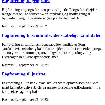
Fagforening til geografer
Fagforening til geografer – en praktisk guide Geografer arbejder i
mange forskellige sektorer – fra forskning og kortlægning til
byplanlægning, miljøvurderinger og arbejdet med den
Rasmus C.
september 21, 2025
Fagforening til samfundsvidenskabelige kandidater
Fagforening til samfundsvidenskabelige kandidater Som
samfundsvidenskabelig kandidat arbejder du ofte i en verden præget
af analyser, forhandlinger, udviklingsprojekter og rådgivning.
Hverdagen kan være spændende, men
Rasmus C.
september 21, 2025
Fagforening til jurister
Fagforening til jurister – hvad skal du være opmærksom på? Som
jurist kan arbejdslivet byde på mange forskellige udfordringer – fra
komplekse sager og høje
Rasmus C.
september 21, 2025