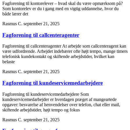
Fagforening til kontorelever – hvad skal du være opmærksom på?
Som kontorelev er du i gang med en vigtig uddannelse, hvor du
både lærer det
Rasmus C.
september 21, 2025
Fagforening til callcenteragenter
Fagforening til callcenteragenter At arbejde som callcenteragent kan
være udfordrende. Arbejdet indebærer ofte højt tempo, mange timers
telefonisk kundekontakt og skiftende arbejdstider, hvilket kan
belaste
Rasmus C.
september 21, 2025
Fagforening til kundeservicemedarbejdere
Fagforening til kundeservicemedarbejdere Som
kundeservicemedarbejder er hverdagen præget af mangeartede
opgaver: besvarelse af henvendelser over telefon, chat eller mail,
skiftende arbejdstider, højt tempo og fokus
Rasmus C.
september 21, 2025