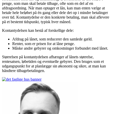
penge, som man skal betale tilbage, ofte som en del af en
afdragsordning. Når man optager et lån, kan man enten vælge at
betale hele beløbet på én gang eller dele det op i mindre betalinger
over tid. Kontantydelse er den konkrete betaling, man skal aflevere
på et bestemt tidspunkt, typisk hver måned.
Kontantydelsen kan bestå af forskellige dele:
Afdrag på lånet, som reducerer den samlede gæld.
Renter, som er prisen for at låne penge.
Måske andre gebyrer og omkostninger forbundet med lånet.
Størrelsen på kontantydelsen afhænger af lånets størrelse,
rentesatsen, løbetiden og eventuelle gebyrer. Den bruges som et
udgangspunkt for at planlægge sin økonomi og sikre, at man kan
håndtere tilbagebetalingen.