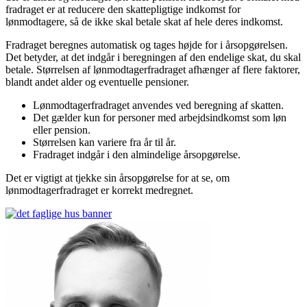
fradraget er at reducere den skattepligtige indkomst for
lønmodtagere, så de ikke skal betale skat af hele deres indkomst.
Fradraget beregnes automatisk og tages højde for i årsopgørelsen.
Det betyder, at det indgår i beregningen af den endelige skat, du skal
betale. Størrelsen af lønmodtagerfradraget afhænger af flere faktorer,
blandt andet alder og eventuelle pensioner.
Lønmodtagerfradraget anvendes ved beregning af skatten.
Det gælder kun for personer med arbejdsindkomst som løn
eller pension.
Størrelsen kan variere fra år til år.
Fradraget indgår i den almindelige årsopgørelse.
Det er vigtigt at tjekke sin årsopgørelse for at se, om
lønmodtagerfradraget er korrekt medregnet.