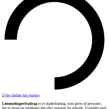
Lønmodtagerfradrag
er et skattefradrag, som gives til personer,
der er ansat og modtager løn eller pension fra arbejde. Formålet med