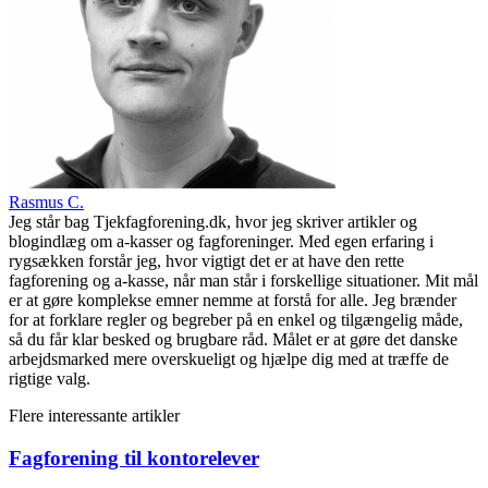
Rasmus C.
Jeg står bag Tjekfagforening.dk, hvor jeg skriver artikler og
blogindlæg om a-kasser og fagforeninger. Med egen erfaring i
rygsækken forstår jeg, hvor vigtigt det er at have den rette
fagforening og a-kasse, når man står i forskellige situationer. Mit mål
er at gøre komplekse emner nemme at forstå for alle. Jeg brænder
for at forklare regler og begreber på en enkel og tilgængelig måde,
så du får klar besked og brugbare råd. Målet er at gøre det danske
arbejdsmarked mere overskueligt og hjælpe dig med at træffe de
rigtige valg.
Flere interessante artikler
Fagforening til kontorelever