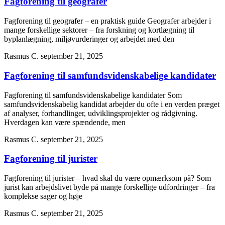
Fagforening til geografer
Fagforening til geografer – en praktisk guide Geografer arbejder i
mange forskellige sektorer – fra forskning og kortlægning til
byplanlægning, miljøvurderinger og arbejdet med den
Rasmus C.
september 21, 2025
Fagforening til samfundsvidenskabelige kandidater
Fagforening til samfundsvidenskabelige kandidater Som
samfundsvidenskabelig kandidat arbejder du ofte i en verden præget
af analyser, forhandlinger, udviklingsprojekter og rådgivning.
Hverdagen kan være spændende, men
Rasmus C.
september 21, 2025
Fagforening til jurister
Fagforening til jurister – hvad skal du være opmærksom på? Som
jurist kan arbejdslivet byde på mange forskellige udfordringer – fra
komplekse sager og høje
Rasmus C.
september 21, 2025