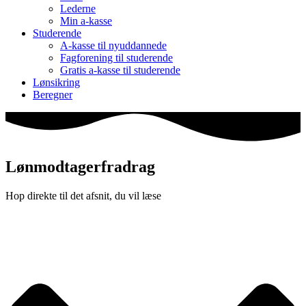
Lederne
Min a-kasse
Studerende
A-kasse til nyuddannede
Fagforening til studerende
Gratis a-kasse til studerende
Lønsikring
Beregner
Lønmodtagerfradrag
Hop direkte til det afsnit, du vil læse