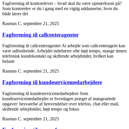
Fagforening til kontorelever – hvad skal du være opmærksom på?
Som kontorelev er du i gang med en vigtig uddannelse, hvor du
både lærer det
Rasmus C.
september 21, 2025
Fagforening til callcenteragenter
Fagforening til callcenteragenter At arbejde som callcenteragent kan
være udfordrende. Arbejdet indebærer ofte højt tempo, mange timers
telefonisk kundekontakt og skiftende arbejdstider, hvilket kan
belaste
Rasmus C.
september 21, 2025
Fagforening til kundeservicemedarbejdere
Fagforening til kundeservicemedarbejdere Som
kundeservicemedarbejder er hverdagen præget af mangeartede
opgaver: besvarelse af henvendelser over telefon, chat eller mail,
skiftende arbejdstider, højt tempo og fokus
Rasmus C.
september 21, 2025