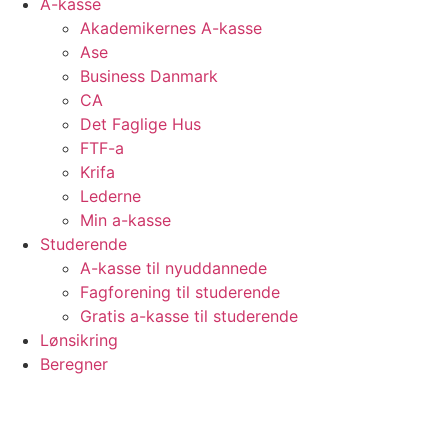
A-kasse
Akademikernes A-kasse
Ase
Business Danmark
CA
Det Faglige Hus
FTF-a
Krifa
Lederne
Min a-kasse
Studerende
A-kasse til nyuddannede
Fagforening til studerende
Gratis a-kasse til studerende
Lønsikring
Beregner