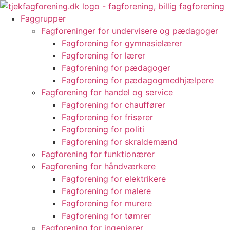
Videre
til
Faggrupper
indhold
Fagforeninger for undervisere og pædagoger
Fagforening for gymnasielærer
Fagforening for lærer
Fagforening for pædagoger
Fagforening for pædagogmedhjælpere
Fagforening for handel og service
Fagforening for chauffører
Fagforening for frisører
Fagforening for politi
Fagforening for skraldemænd
Fagforening for funktionærer
Fagforening for håndværkere
Fagforening for elektrikere
Fagforening for malere
Fagforening for murere
Fagforening for tømrer
Fagforening for ingeniører