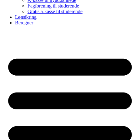
A-kasse til nyuddannede
Fagforening til studerende
Gratis a-kasse til studerende
Lønsikring
Beregner