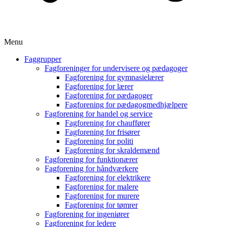
Menu
Faggrupper
Fagforeninger for undervisere og pædagoger
Fagforening for gymnasielærer
Fagforening for lærer
Fagforening for pædagoger
Fagforening for pædagogmedhjælpere
Fagforening for handel og service
Fagforening for chauffører
Fagforening for frisører
Fagforening for politi
Fagforening for skraldemænd
Fagforening for funktionærer
Fagforening for håndværkere
Fagforening for elektrikere
Fagforening for malere
Fagforening for murere
Fagforening for tømrer
Fagforening for ingeniører
Fagforening for ledere