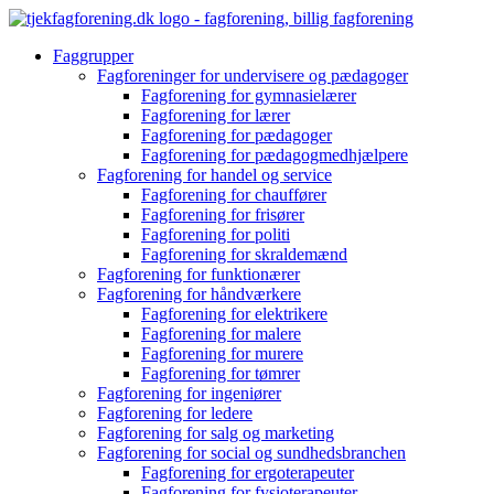
Videre
til
Faggrupper
indhold
Fagforeninger for undervisere og pædagoger
Fagforening for gymnasielærer
Fagforening for lærer
Fagforening for pædagoger
Fagforening for pædagogmedhjælpere
Fagforening for handel og service
Fagforening for chauffører
Fagforening for frisører
Fagforening for politi
Fagforening for skraldemænd
Fagforening for funktionærer
Fagforening for håndværkere
Fagforening for elektrikere
Fagforening for malere
Fagforening for murere
Fagforening for tømrer
Fagforening for ingeniører
Fagforening for ledere
Fagforening for salg og marketing
Fagforening for social og sundhedsbranchen
Fagforening for ergoterapeuter
Fagforening for fysioterapeuter