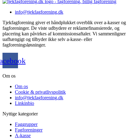
info@tjekfagforening.dk
Tjekfagforening giver et håndplukket overblik over a-kasser og
fagforeninger. De viste udbydere er reklamefinansierede, og
placering kan påvirkes af kommissionsaftaler. Vi sammenligner
uafhængigt og tilbyder ikke selv a-kasse- eller
fagforeningsløsninger.
acebook
Om os
Om os
Cookie & privatlivspolitik
info@tjekfagforening.dk
Linkinbio
Nyttige kategorier
Faggrupper
Fagforeninger
A-kasse